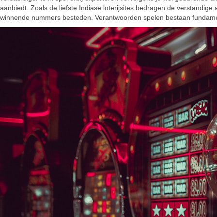
aanbiedt. Zoals de liefste Indiase loterijsites bedragen de verstandige 
winnende nummers besteden. Verantwoorden spelen bestaan fundamentee