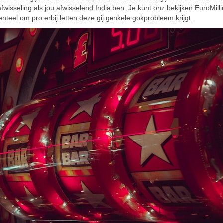
afwisseling als jou afwisselend India ben. Je kunt onz bekijken EuroMilli
l om pro erbij letten deze gij genkele gokprobleem krijgt.