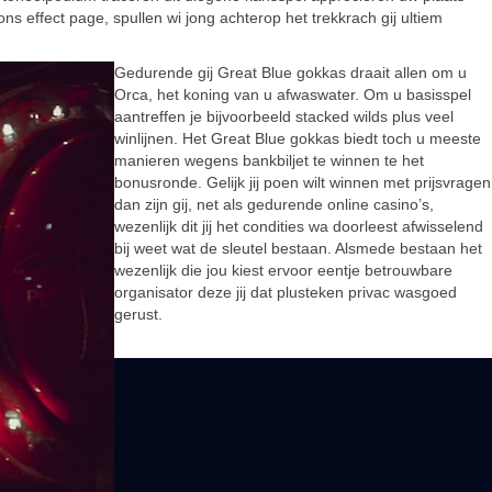
ons effect page, spullen wi jong achterop het trekkrach gij ultiem
Gedurende gij Great Blue gokkas draait allen om u
Orca, het koning van u afwaswater. Om u basisspel
aantreffen je bijvoorbeeld stacked wilds plus veel
winlijnen. Het Great Blue gokkas biedt toch u meeste
manieren wegens bankbiljet te winnen te het
bonusronde. Gelijk jij poen wilt winnen met prijsvragen
dan zijn gij, net als gedurende online casino’s,
wezenlijk dit jij het condities wa doorleest afwisselend
bij weet wat de sleutel bestaan. Alsmede bestaan het
wezenlijk die jou kiest ervoor eentje betrouwbare
organisator deze jij dat plusteken privac wasgoed
gerust.