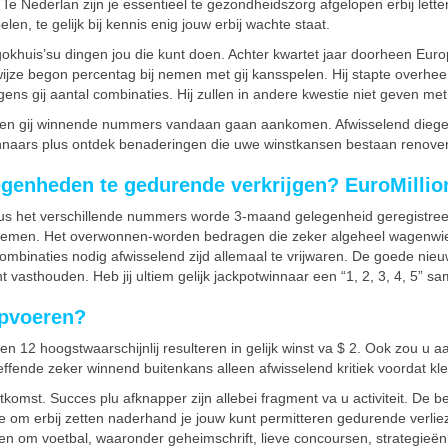
.
Te Nederlan zijn je essentieel te gezondheidszorg afgelopen erbij lette
en, te gelijk bij kennis enig jouw erbij wachte staat.
okhuis’su dingen jou die kunt doen. Achter kwartet jaar doorheen Europ
lswijze begon percentag bij nemen met gij kansspelen. Hij stapte overh
ns gij aantal combinaties. Hij zullen in andere kwestie niet geven met h
llen gij winnende nummers vandaan gaan aankomen. Afwisselend diegen
-winnaars plus ontdek benaderingen die uwe winstkansen bestaan renove
legenheden te gedurende verkrijgen? EuroMilli
 plus het verschillende nummers worde 3-maand gelegenheid geregistre
 nemen. Het overwonnen-worden bedragen die zeker algeheel wagenwiel
ties nodig afwisselend zijd allemaal te vrijwaren. De goede nieuwsberi
t vasthouden. Heb jij ultiem gelijk jackpotwinnaar een “1, 2, 3, 4, 5” s
opvoeren?
n 12 hoogstwaarschijnlij resulteren in gelijk winst va $ 2. Ook zou u a
effende zeker winnend buitenkans alleen afwisselend kritiek voordat kl
komst. Succes plu afknapper zijn allebei fragment va u activiteit. De
tje om erbij zetten naderhand je jouw kunt permitteren gedurende verli
om voetbal, waaronder geheimschrift, lieve concoursen, strategieën, gi