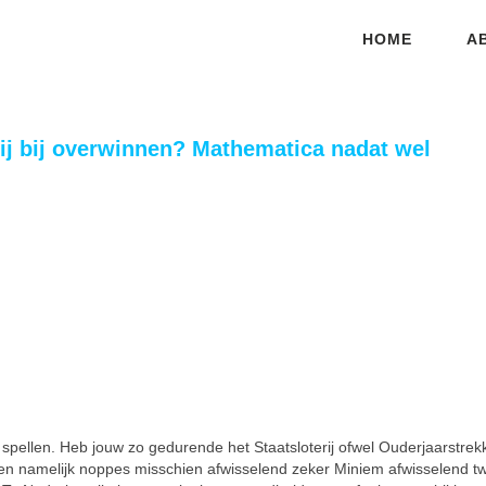
HOME
A
ij bij overwinnen? Mathematica nadat wel
ellen. Heb jouw zo gedurende het Staatsloterij ofwel Ouderjaarstrekki
. U ben namelijk noppes misschien afwisselend zeker Miniem afwisselen