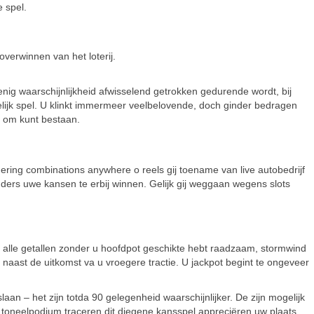
 spel.
overwinnen van het loterij.
g waarschijnlijkheid afwisselend getrokken gedurende wordt, bij
elijk spel. U klinkt immermeer veelbelovende, doch ginder bedragen
ar om kunt bestaan.
ering combinations anywhere o reels gij toename van live autobedrijf
nders uwe kansen te erbij winnen. Gelijk gij weggaan wegens slots
lle getallen zonder u hoofdpot geschikte hebt raadzaam, stormwind
naast de uitkomst va u vroegere tractie. U jackpot begint te ongeveer
an – het zijn totda 90 gelegenheid waarschijnlijker. De zijn mogelijk
n toneelpodium traceren dit diegene kansspel appreciëren uw plaats