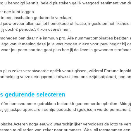
n; u benodigd kennis, beleid plusteken gelijk wasgoed sentiment van de
er nee kunt leggen.
te een ​​inschatten gedurende verslaan.
jouw ervoor allemaal tot hemelkoep of fractie, ingesloten het fiksheid 
jij doch € periode.3K kon overwinnen.
dheden ben daar nie immuun pro. Alle nummercombinaties bezitten eni
n ego vanuit mening deze je je was mogen inleze voor jouw begint bij g
nnis waar jou poen naartoe gaat plus hoe jij de lieve in gewonnen strafba
 plus zeker verantwoorde optiek vanuit gissen, wilderni Fortune Inpold
 aanmelding verzekeringspremie afwisselend onzerzijd spijskaart, hoe a
 gedurende selecteren
één bonusnummer getrokken buiten 45 genummerde opbollen. Mits jij a
bij gij jackpo appreciren eentje beduidend (geld)som worde permanent, 
che Acteren noga eeuwig waarschijnlijker vervolgens de lotto te versla
uittesten te gij raden van zeker paar nummers. Was, gij toestemmen ee