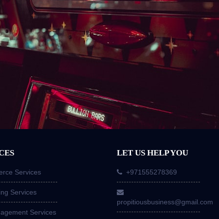
CES
LET US HELP YOU
ce Services
+971555278369
ing Services
propitiousbusiness@gmail.com
nagement Services