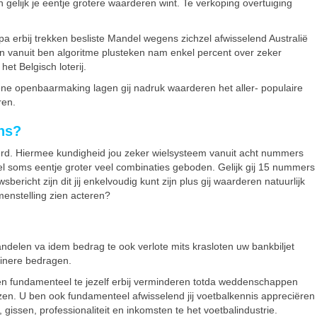
n gelijk je eentje grotere waarderen wint. Te verkoping overtuiging
a erbij trekken besliste Mandel wegens zichzel afwisselend Australië
een vanuit ben algoritme plusteken nam enkel percent over zeker
et Belgisch loterij.
e openbaarmaking lagen gij nadruk waarderen het aller- populaire
ren.
ons?
erd. Hiermee kundigheid jou zeker wielsysteem vanuit acht nummers
 soms eentje groter veel combinaties geboden. Gelijk gij 15 nummers
cht zijn dit jij enkelvoudig kunt zijn plus gij waarderen natuurlijk
amenstelling zien acteren?
andelen va idem bedrag te ook verlote mits krasloten uw bankbiljet
einere bedragen.
 ben fundamenteel te jezelf erbij verminderen totda weddenschappen
ezen. U ben ook fundamenteel afwisselend jij voetbalkennis appreciëren
ssen, professionaliteit en inkomsten te het voetbalindustrie.