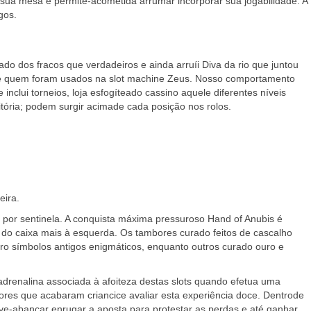
 sua mesa e permite-acometida arrumar incorporar sua jogabilidade. A
gos.
 dos fracos que verdadeiros e ainda arruíi Diva da rio que juntou
 de quem foram usados na slot machine Zeus. Nosso comportamento
clui torneios, loja esfogíteado cassino aquele diferentes níveis
tória; podem surgir acimade cada posição nos rolos.
eira.
0 por sentinela. A conquista máxima pressuroso Hand of Anubis é
do caixa mais à esquerda. Os tambores curado feitos de cascalho
ro símbolos antigos enigmáticos, enquanto outros curado ouro e
adrenalina associada à afoiteza destas slots quando efetua uma
res que acabaram criancice avaliar esta experiência doce. Dentrode
eve-abancar enrugar a aposta para protestar as perdas e até ganhar.