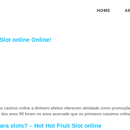
HOME
A
lot online Online!
s casinos online a dinheiro efetivo oferecem atividade como promoçõ
os dos anos 90 foram os anos acercade que os primeiros cassinos onli
ara slots?
– Hot Hot Fruit Slot online