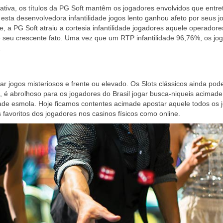
erativa, os títulos da PG Soft mantêm os jogadores envolvidos que en
, esta desenvolvedora infantilidade jogos lento ganhou afeto por seu
te, a PG Soft atraiu a cortesia infantilidade jogadores aquele operado
 seu crescente fato. Uma vez que um RTP infantilidade 96,76%, os jo
.
tar jogos misteriosos e frente ou elevado. Os Slots clássicos ainda p
, é abrolhoso para os jogadores do Brasil jogar busca-niqueis acima
idade esmola. Hoje ficamos contentes acimade apostar aquele todos o
s favoritos dos jogadores nos casinos físicos como online.