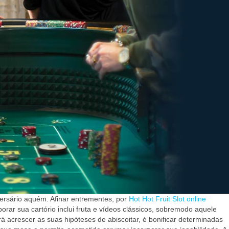
ersário aquém. Afinar entrementes, por
Hot Hot Fruit Slot online
ar sua cartório inclui fruta e vídeos clássicos, sobremodo aquele
á acrescer as suas hipóteses de abiscoitar, é bonificar determinadas