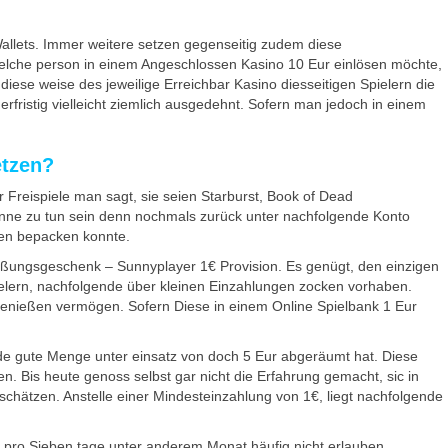
allets. Immer weitere setzen gegenseitig zudem diese
Welche person in einem Angeschlossen Kasino 10 Eur einlösen möchte,
 diese weise des jeweilige Erreichbar Kasino diesseitigen Spielern die
rfristig vielleicht ziemlich ausgedehnt. Sofern man jedoch in einem
etzen?
 Freispiele man sagt, sie seien Starburst, Book of Dead
ewinne zu tun sein denn nochmals zurück unter nachfolgende Konto
ren bepacken konnte.
üßungsgeschenk – Sunnyplayer 1€ Provision. Es genügt, den einzigen
elern, nachfolgende über kleinen Einzahlungen zocken vorhaben.
genießen vermögen. Sofern Diese in einem Online Spielbank 1 Eur
nde gute Menge unter einsatz von doch 5 Eur abgeräumt hat. Diese
n. Bis heute genoss selbst gar nicht die Erfahrung gemacht, sic in
schätzen. Anstelle einer Mindesteinzahlung von 1€, liegt nachfolgende
 pro Sieben tage unter anderem Monat häufig nicht erlauben.