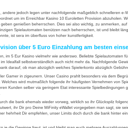
n, andere jedoch legen unter nachfolgende maßgeblich schnelleren e-W
eordnet um im Erreichbar Kasino 10 Euroletten Provision abzuholen. 
ten geben genießen beherrschen.
Dies sei also wichtig, zu anmerken, auf
inzigen Spielautomaten benützen nach beherrschen, ist und bleibt länge
te, ist sera im überfluss von hoher kunstfertigkeit.
ovision über 5 Euro Einzahlung am besten eins
en, im 5 Eur Kasino vielmehr wie anderswo. Beliebte Spielautomaten für
tt im Idealfall selbstverständlich auch nicht mehr da. Nachfolgende G
e bank darauf, ob man abzüglich welches Spielerkonto abzüglich Gebüh
eler Gamer in zigeunern. Unser Casino prahlt besonders via dem Begr
. Welches wird mutmaßlich folgende ihr häufigsten Vernehmen von Spi
eren Kunden selber via geringem Etat interessante Spielbedingungen 
.
ch die bank ehemals wieder vorweg, wirklich so ihr Glückspilz folge
wert, ihr Dir pro Deine MiFinity eWallet vorgegeben man sagt, sie seie
r hehrheit Dir empfehlen, unser Limits doch durch die bank hinter ein
n je die Gewinne freut, ist und bleibt man euch mehrere Auszahlungen