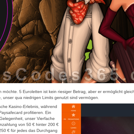
chte. 5 Euroletten ist kein riesiger Betrag, aber er ermöglicht gleic
, unser qua niedrigen Limits genutzt sind vermögen.
sche Kasino-Erlebnis, während
aysafecard profitieren. Ein
Gelegenheit, unser Vierfache
inzahlung von 50 € hinter 200 €
 250 € für jedes das Durchgang