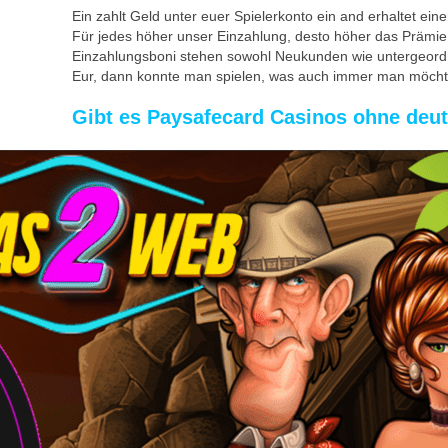
Ein zahlt Geld unter euer Spielerkonto ein and erhaltet e
Für jedes höher unser Einzahlung, desto höher das Prämie
Einzahlungsboni stehen sowohl Neukunden wie untergeordn
Eur, dann konnte man spielen, was auch immer man möcht
Gibt es Paysafecard Casinos ohne deu