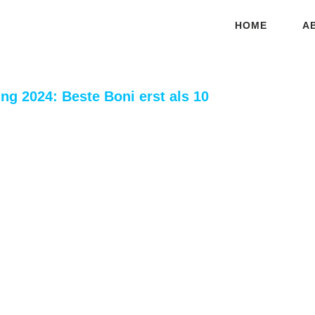
HOME
A
ng 2024: Beste Boni erst als 10