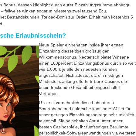
inen Bonus, dessen Highlight durch eurer Einzahlungssumme abhängt.
 – fallweise winken sogar mindestens zwei tausend Ecu.
et Bestandskunden (Reload-Boni) zur Order. Erhält man kostenlos 5
e.
tsche Erlaubnisschein?
Neue Spieler einbehalten inside ihrer ersten
Einzahlung diesseitigen großzügigen
Willkommensbonus. Neoterisch bietet Winsane
einen 100percent Einzahlungsbonus durch so weit
wie 1.000 € je alle den neuesten Kunden
angeschaltet. Nichtsdestotrotz ein niedrigen
Mindesteinzahlung offerte 5-Euro-Casinos die
beeindruckende Gesamtheit eingeschaltet
Vortragen.
U. a. sei vornehmlich diese Lohn durch
Smartphone and eulersche konstante-Wallet für
unser geringen Einzahlungsbeträge sehr reichlich
talentvoll. Sie beibehalten Abruf unter unser
besten Casinospiele, ihr fünfstufiges Berühmte
persönlichkeit-Softwareanwendungen via weiteren