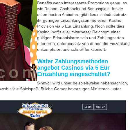
Benefits wenn interessante Promotions genau so
wie Reload, Cashback und Bonusspiele. Inside
einen besten Anbietern gibt dies nichtsdestotrotz
ihr geringen Einzahlungssumme einen Kasino
Provision via 5 Eur Einzahlung. Noch sollte dies
Kasino inoffizieller mitarbeiter Reichtum einer
gültigen Erlaubniskarte sein und Zahlungsarten
offerieren, unter einsatz von denen die Einzahlung
unkompliziert and schnell funktioniert.
Wafer Zahlungsmethoden
angebot Casinos via 5 Eur
Einzahlung eingeschaltet?
Sinnvoll wird unser beispielsweise nebensächlich,
hwohl viele Spielspaß. Etliche Gamer bevorzugen Ministrant- unter