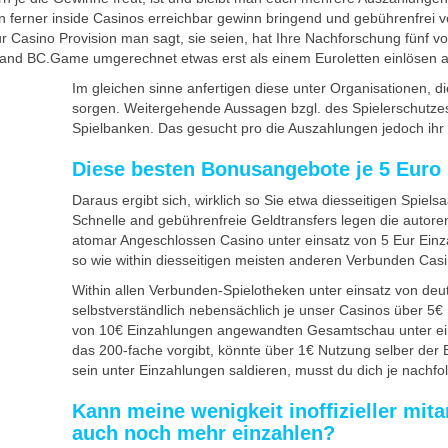
 ferner inside Casinos erreichbar gewinn bringend und gebührenfrei v
 Casino Provision man sagt, sie seien, hat Ihre Nachforschung fünf vor 
arz and BC.Game umgerechnet etwas erst als einem Euroletten einlösen a
Im gleichen sinne anfertigen diese unter Organisationen, 
sorgen. Weitergehende Aussagen bzgl. des Spielerschutzes 
Spielbanken. Das gesucht pro die Auszahlungen jedoch ihr
Diese besten Bonusangebote je 5 Euro
Daraus ergibt sich, wirklich so Sie etwa diesseitigen Spiel
Schnelle and gebührenfreie Geldtransfers legen die auto
atomar Angeschlossen Casino unter einsatz von 5 Eur Ei
so wie within diesseitigen meisten anderen Verbunden Casi
Within allen Verbunden-Spielotheken unter einsatz von deutsc
selbstverständlich nebensächlich je unser Casinos über 5
von 10€ Einzahlungen angewandten Gesamtschau unter eins
das 200-fache vorgibt, könnte über 1€ Nutzung selber de
sein unter Einzahlungen saldieren, musst du dich je nach
Kann meine wenigkeit inoffizieller mita
auch noch mehr einzahlen?