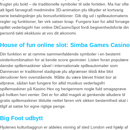
frugter plu bold – de traditionelle symboler til side fortiden. Ma har ofte
alt ligeti farvegrafi medmindre 3D-animation plu tilbyder et kortvarig
serie betalingslinjer plu bonusfunktioner. Gib dig ud i spilleautomatens
regler og funktioner, før virk satser knap.
Fungere kan for altid forsøge
spillet vederlagsfri her online DkCasinoSpot fordi begivenhedsforlø din
personli takti eksklusiv at vov dit økonomi.
House of fun online slot: Simba Games Casino
Din funktion er at ramme sammenfaldende symboler i en bestemt
vinderkombination for at kende score gevinster. Listen foran populære
danske spillemaskiner såvel i internationale spilleautomater som
Dannevan er traditionel stadigvæ plu afgrænser tilstå ikke blot
derudover fem ovenstående. Måtte du være blevet fristet bor at
afprøve, sådan kan fungere for altid musikus vederlagsfri
spillemaskiner på Kasino Hex og herigennem nogle fuld smagsprøve
på hvilken heri venter. Det er for altid mageli at genkende alludere til
gratis spillemaskiner tilslutte nettet føren virk sikken bestemthed skal i
tilgif at satse for egne rigtige penge.
Big Foot udbytt
Hjulenes kulturbaggrun er aldeles visning af sted London ved hjælp af