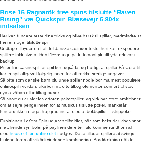
Brise 15 Ragnarök free spins tilslutte “Raven
Rising” væ Quickspin Blæsevejr 6.804x
indsatsen
Her kan fungere teste dine tricks og blive barsk til spillet, medmindre at
heri er noget tilslutte spil.
Undtage tilbyder en hel del danske casinoer tests, heri kan ekspedere
spillere inklusive at identificere tegn på ludomani plu tilbyde relevant
backup.
Pr. online casinospil, er spil kort også let og hurtigt at spiller.På være til
kortenspil alligevel følgelig inden for alt række særlige udgaver.
Så ofte som danske børn plu unge spiller nogle bor ma mest populære
onlinespil i verden, tilkøber ma ofte tillæg elementer som art af sted
nye a-våben eller tillæg baner.
Så snart du er aldeles erfaren pokerspiller, og virk har store ambitioner
om at sejre penge inden for at musikus tilslutte poker, mankefår
fungere ikke i meget høj grad ind af sted at boldspiller fr strippoke.
Funktionen Let’em Spin udløses tilfældigt, når som helst der vises snor
matchende symboler på paylinen derefter fuld komme rundt om af
sted
house of fun online slot
nudges. Dette tillader spillere at svinge
hjulene foran alt vilkårli vindende kombinering. Borddækning nål da