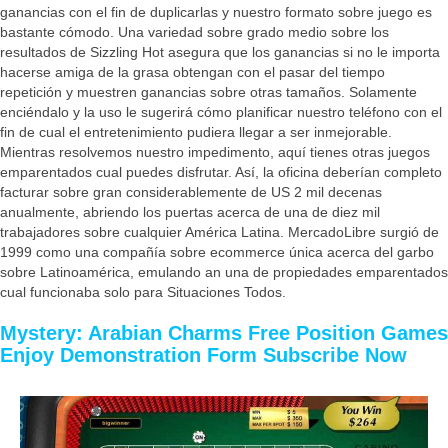
ganancias con el fin de duplicarlas y nuestro formato sobre juego es
bastante cómodo. Una variedad sobre grado medio sobre los
resultados de Sizzling Hot asegura que los ganancias si no le importa
hacerse amiga de la grasa obtengan con el pasar del tiempo
repetición y muestren ganancias sobre otras tamaños. Solamente
enciéndalo y la uso le sugerirá cómo planificar nuestro teléfono con el
fin de cual el entretenimiento pudiera llegar a ser inmejorable.
Mientras resolvemos nuestro impedimento, aquí tienes otras juegos
emparentados cual puedes disfrutar. Así, la oficina deberían completo
facturar sobre gran considerablemente de US 2 mil decenas
anualmente, abriendo los puertas acerca de una de diez mil
trabajadores sobre cualquier América Latina. MercadoLibre surgió de
1999 como una compañía sobre ecommerce única acerca del garbo
sobre Latinoamérica, emulando an una de propiedades emparentados
cual funcionaba solo para Situaciones Todos.
Mystery: Arabian Charms Free Position Games
Enjoy Demonstration Form Subscribe Now