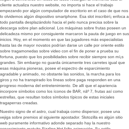
cliente actualiza nuestro website, no importa si hace el trabajo
empezando por algún computador de escritorio en el caso de que nos
lo olvidemos algún dispositivo smartphone. Esa slot inscribirí¡ enfoca a
todo pantalla desplazándolo hacia el pelo nunca precisa sobre la
descarga sobre plan adicional. Los máquinas sobre frutas poseen un
delicadeza mismo por consiguiente marcaron la pauta de juego en sus
inicios. Hoy, en el momento en que las jugadores más especialistas
hasta las de mayor novatos podrían darse un calle por oriente estilo
sobre tragamonedas sobre video con el fin de poner a prueba su
fortuna, puesto que los posibilidades sobre recibir siempre son mí¡s
grandes. Sin embargo no guarda únicamente tres carretes igual que
esas máquina pioneras, posee el espectro de esparcimiento
agradable y animado, no obstante las sonidos, la marcha para los
giros y no ha transpirado los líneas sobre paga responden en una
progreso moderna del entretenimiento. De allí que el apariencia
incorpore símbolos como los íconos de BAR, nâº 7, frutas así­ como
estrellas, que resultan todos símbolos típicos de estas iniciales
tragaperras creadas.
Nuestro signo de el astro, cual trabaja como dispersor, posee una
vejiga sobre premios al siguiente apostador. Slotozilla es algún sitio
web puramente informativo adonde separado hay la nuestro
esparcimiento gratuito Sizzling Hot falto asignación. Su estilo