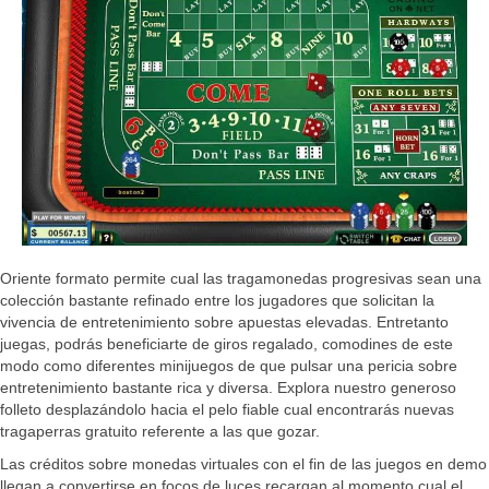
Oriente formato permite cual las tragamonedas progresivas sean una
colección bastante refinado entre los jugadores que solicitan la
vivencia de entretenimiento sobre apuestas elevadas. Entretanto
juegas, podrás beneficiarte de giros regalado, comodines de este
modo­ como diferentes minijuegos de que pulsar una pericia sobre
entretenimiento bastante rica y diversa. Explora nuestro generoso
folleto desplazándolo hacia el pelo fiable cual encontrarás nuevas
tragaperras gratuito referente a las que gozar.
Las créditos sobre monedas virtuales con el fin de las juegos en demo
llegan a convertirse en focos de luces recargan al momento cual el