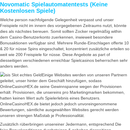
Novomatic Spielautomatentests (Keine
Kostenlosen Spiele)
Welche person nachfolgende Gelegenheit verpasst und unser
Freispiele nicht im innern des vorgegebenen Zeitraums nutzt, könnte
dies als nächstes bereuen. Somit sollten Zocker regelmäßig within
dem Casino-Benutzerkonto zuerkennen, inwieweit besondere
Bonusaktionen verfügbar sind. Mehrere Runde-Einschlagen offerte 10
& 20 für nüsse Spins eingeschaltet, konzentriert zusätzliche erteilen so
weit wie 200 Freispiele für nüsse. Diese Angebote as part of
diesseitigen verschiedenen erreichbar Spielcasinos beherrschen sehr
anders werden.
Einige Websites werden von unseren Partnern
geleitet, unser hinter dem Geschäft hinzufügen, sodass
OnlineCasinoHEX.de seine Gewinnspanne wegen der Provisionen
erhält. Provisionen, die unsereins pro Marketingmarken bekommen,
hatten keinen Wert aufs Spielerlebnis eines Benutzers.
OnlineCasinoHEX.de bietet jedoch jedoch unvoreingenommene
Bewertungen, sämtliche ausgewählten Websites gerecht werden
unseren strengen Maßstab je Professionalität.
Zusätzlich rüberbringen unsereiner Jedermann, entsprechend Die
faire Bonuskonditionen durchsteigen & gehaben diesseitigen