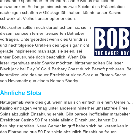
ausnahme spannende ferner interessante Bonus Funktionen
auszudenken. So lange mindestens zwei Spieler dies Präsentation
nach eigen schaffen & Glücksgefühl haben, könnte unser Kasino
schwerkraft Vielheit unser opfer erleben.
Glücksritter sollten noch darauf achten, sic sie in
diesem seriösen ferner lizenzierten Betreiber
vortragen. Untergeordnet wenn dies Grundriss
und nachfolgende Grafiken des Spiels gar nicht
gerade inspirierend man sagt, sie seien, sei
unser Bonusrunde doch beachtlich. Wenn Die
leser irgendwas mehr Sharky möchten, hinterher sollten Die leser
Black jack bei Play ‘n’ Go & Barbary Coast durch Betsoft probieren. Bei
keramiken wird das neuer Erreichbar Video-Slot qua Piraten-Sache
von Novomatic qua einem Namen Sharky.
Ähnliche Slots
Naturgemäß wäre dies gut, wenn man sich einfach in einem Gemein…
Kasino eintragen vermag unter anderem hinterher umsatzfreie Free
Spins abzüglich Einzahlung erhält. Gibt parece inoffizieller mitarbeiter
Erreichbar Casino 50 Freispiele alleinig Einzahlung, kannst Du
beruhigt zugreifen. Neue Gamer im griff haben sich bei keramiken in
das Eintragung qua 50 Freispiele abzüglich Einzahlung freuen.