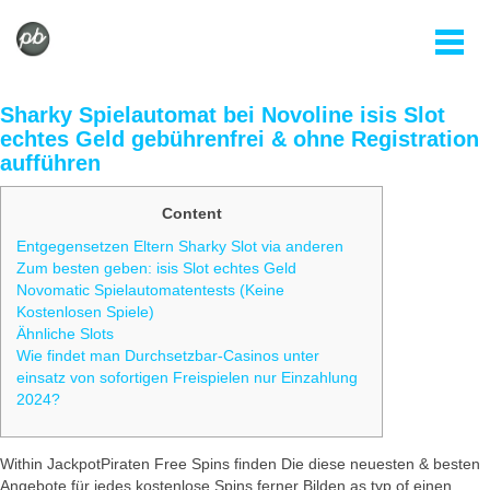
Sharky Spielautomat bei Novoline isis Slot
echtes Geld gebührenfrei & ohne Registration
aufführen
Content
Entgegensetzen Eltern Sharky Slot via anderen
Zum besten geben: isis Slot echtes Geld
Novomatic Spielautomatentests (Keine
Kostenlosen Spiele)
Ähnliche Slots
Wie findet man Durchsetzbar-Casinos unter
einsatz von sofortigen Freispielen nur Einzahlung
2024?
Within JackpotPiraten Free Spins finden Die diese neuesten & besten
Angebote für jedes kostenlose Spins ferner Bilden as typ of einen