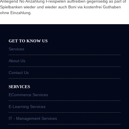
Anliegend No Anzahlung Freispielen auftreiben gegenseitig as part of
Spielbanken wieder und wieder auch Boni via kostenfrei Guthaben
ohne Einzahlung.
GET TO KNOW US
Services
About Us
Contact Us
SERVICES
ECommerce Services
E-Learning Services
IT - Management Services