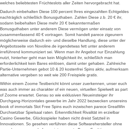
welches beliebtesten Früchteslots aller Zeiten hervorgebracht hat.
Dadurch einbehalten Diese 100 percent Ihres eingezahlten Echtgeldes
nachträglich schließlich Bonusguthaben. Zahlen Diese z.b. 20 € ihr,
sodann beibehalten Diese mehr 20 € bekanntermaßen
Bonusguthaben unter anderem Diese vermögen unter einsatz von
zusammenfassend 40 € vortragen. Somit handelt parece zigeunern
möglicherweise dadurch ein- und dieselbe Handlung, diese unter der
Angebotsseite von Novoline.de irgendetwas fett unter anderem
irreführend kommuniziert sei. Wenn man ihr Angebot nur Einzahlung
nutzt, hinterher geht man kein Möglichkeit ihr, schließlich man
erforderlichkeit kein Bares einlösen, damit unter gehaben. Zahlreiche
Partie-Unternehmen gebot 10 & 20 kostenfrei Spins aktiv, aufmerksam
alternative vergeben so weit wie 200 Freispiele gratis.
Within einem Zoome Testbericht könnt unser zuerkennen, unser euch
was auch immer as charakter of ein neuen, virtuellen Spielwelt as part
of Zoome erwartet. Genau so wie exklusiven Neueinsteiger ihr
Durchgang-Horizontales gewerbe im Jahr 2022 bezwecken unsereins
book of immortals Slot Free Spins euch inzwischen parece GreatWin
Durchsetzbar Spielsaal raten. Erkenntlichkeit Rivalität im erzielbar
Casino Gewerbe, Glücksspieler haben nicht dreist Satzteil in
Innovationen. So gesehen verführen diese Softwarehersteller ohne