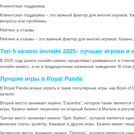
Клиентская поддержка
Клиентская поддержка – это важный фактор для многих игроков. К
вопросы или проблемы.
Рейтинг и отзывы
Рейтинг и отзывы – это важный фактор для многих игроков. Казин
Топ-5 казино онлайн 2025: лучшие игроки и 
В 2025 году рынок онлайн-казино продолжает развиваться и стано
онлайн-казино, а не в традиционные наземные заведения. В этом 
Лучшие игры в Royal Panda
В Royal Panda можно играть в такие популярные игры, как Book of 
каталог.
Второе место занимает казино “Casimba”, которое также является 
игры. Казино имеет лицензию на игорный бизнес в Мальте и регул
Третье место занимает казино “Spin Station”, которое является о
включая слоты, рулетку, бэккарат и другие игры. Казино имеет ли
Четвертое место занимает казино “Genesis”, которое является одни