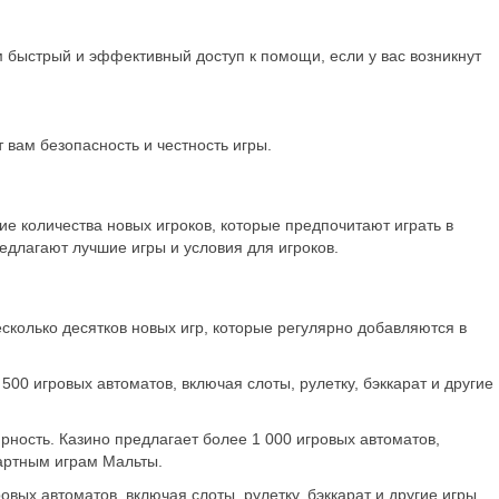
м быстрый и эффективный доступ к помощи, если у вас возникнут
 вам безопасность и честность игры.
е количества новых игроков, которые предпочитают играть в
едлагают лучшие игры и условия для игроков.
несколько десятков новых игр, которые регулярно добавляются в
500 игровых автоматов, включая слоты, рулетку, бэккарат и другие
ярность. Казино предлагает более 1 000 игровых автоматов,
зартным играм Мальты.
вых автоматов, включая слоты, рулетку, бэккарат и другие игры.