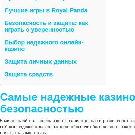
Лучшие игры в Royal Panda
Безопасность и защита: как
играть с уверенностью
Выбор надежного онлайн-
казино
Защита личных данных
Защита средств
Самые надежные казино 
безопасностью
В мире онлайн-казино количество вариантов для игроков растет с к
выбрать надежное казино, которое обеспечит безопасность и комф
положительные отзывы.