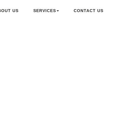
BOUT US
SERVICES
CONTACT US