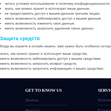
читать условия использования и политику конфиденциальности;
знать, как казино хранит и использует ваши данные;
не предоставлять доступ к вашим данным третьим лицам;
иметь возможность заблокировать доступ к вашим данным;
иметь возможность изменить свои данные;
иметь возможность запросить удаление своих данных.
Защита средств
Когда вы играете в онлайн-казино, вам нужно быть особенно осто
знать, как казино хранит и использует ваши средства;
иметь возможность заблокировать доступ к вашим средствам;
иметь возможность запросить возврат средств;
иметь возможность запросить информацию о ваших средствах.
GET TO KNOW US
SERVI
Services
ECommer
About Us
E-Learn