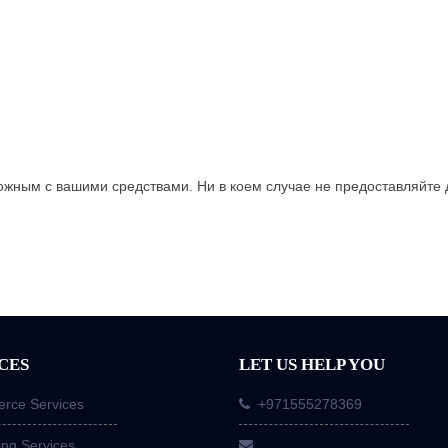
рожным с вашими средствами. Ни в коем случае не предоставляйте 
CES
LET US HELP YOU
ce Services
+971555278369
ing Services