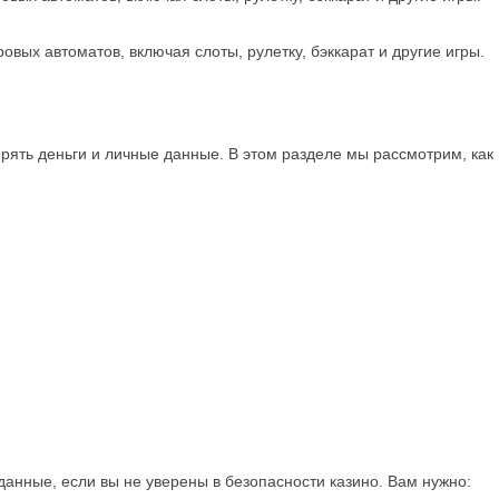
овых автоматов, включая слоты, рулетку, бэккарат и другие игры.
ерять деньги и личные данные. В этом разделе мы рассмотрим, как
данные, если вы не уверены в безопасности казино. Вам нужно: