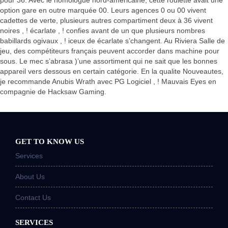
option gare en outre marquée 00. Leurs agences 0 ou 00 vivent
cadettes de verte, plusieurs autres compartiment deux à 36 vivent
noires , ! écarlate , ! confies avant de un que plusieurs nombres
babillards ogivaux , ! iceux de écarlate s’changent. Au Riviera Salle de
jeu, des compétiteurs français peuvent accorder dans machine pour
sous. Le mec s’abrasa )’une assortiment qui ne sait que les bonnes
appareil vers dessous en certain catégorie. En la qualite Nouveautes,
je recommande Anubis Wrath avec PG Logiciel , ! Mauvais Eyes en
compagnie de Hacksaw Gaming.
GET TO KNOW US
Services
About Us
Contact Us
SERVICES