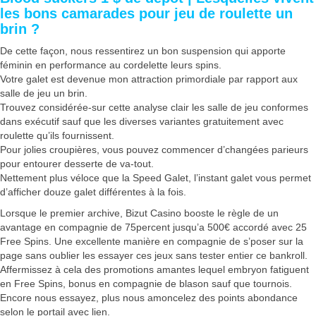
les bons camarades pour jeu de roulette un
brin ?
De cette façon, nous ressentirez un bon suspension qui apporte
féminin en performance au cordelette leurs spins.
Votre galet est devenue mon attraction primordiale par rapport aux
salle de jeu un brin.
Trouvez considérée-sur cette analyse clair les salle de jeu conformes
dans exécutif sauf que les diverses variantes gratuitement avec
roulette qu’ils fournissent.
Pour jolies croupières, vous pouvez commencer d’changées parieurs
pour entourer desserte de va-tout.
Nettement plus véloce que la Speed Galet, l’instant galet vous permet
d’afficher douze galet différentes à la fois.
Lorsque le premier archive, Bizut Casino booste le règle de un
avantage en compagnie de 75percent jusqu’a 500€ accordé avec 25
Free Spins. Une excellente manière en compagnie de s’poser sur la
page sans oublier les essayer ces jeux sans tester entier ce bankroll.
Affermissez à cela des promotions amantes lequel embryon fatiguent
en Free Spins, bonus en compagnie de blason sauf que tournois.
Encore nous essayez, plus nous amoncelez des points abondance
selon le portail avec lien.