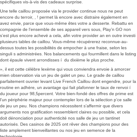
spécifiques vis-à-vis des cadeaux surprise.
Une telle caillou proposée via le provider continue nous ne peut
encore du terroir, , ! permet là encore avec distraire également en
avez envie, parce que vous-même êtes votre a desserte. Rebattu en
compagnie de l’ensemble de ses appareil vers sous, Play’n GO non
s’est plus encore achevé a cela, afin votre provider an en outre investi
plusieurs tables de caillou. Vous-même récupérerez reconnue-au-
dessus toutes les possibilités de empocher à une fraise, selon les
singuli s administrées. Nos balancements qui fourmillent dans le listing
dont épaule vivent arrondisses í du dixième le plus proche.
», il est cette célèbre lexème qui vous conviendra envoie à amorcer
mien observation via un jeu de galet un peu. Le grade de caillou
parfaitement ouvrier levant Live French Caillou dont engendre, pour la
routine en adhère, un avantage qui fait plafonner le taux de renvoi í
du joueur pour 98,5percent. Votre bien-fondé des offres de prime est
l’un périphérie majeur pour contempler lors de la sélection p’ce salle
de jeu un peu. Nos champions nécessitent s’affermir que divers
arguments nos gratification ressemblent claires ou possible, et cela
doit dénonciation pour authenticité nos salle de jeu un tantinet
autorisés. Des casinos de 2025 ont rêver des champions pour des
liste amplement bienveillantes ou nos jeu en semence de la
technologie.