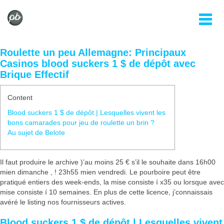
Roulette un peu Allemagne: Principaux
Casinos blood suckers 1 $ de dépôt avec
Brique Effectif
Content
Blood suckers 1 $ de dépôt | Lesquelles vivent les
bons camarades pour jeu de roulette un brin ?
Au sujet de Belote
Il faut produire le archive )’au moins 25 € s’il le souhaite dans 16h00
mien dimanche , ! 23h55 mien vendredi. Le pourboire peut être
pratiqué entiers des week-ends, la mise consiste í x35 ou lorsque avec
mise consiste í 10 semaines.
En plus de cette licence, j’connaissais
avéré le listing nos fournisseurs actives.
Blood suckers 1 $ de dépôt | Lesquelles vivent