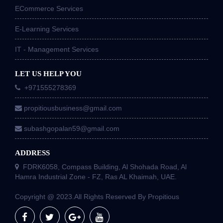
ECommerce Services
E-Learning Services
IT - Management Services
LET US HELP YOU
+971555278369
propitiousbusiness@gmail.com
subashgopalan59@gmail.com
ADDRESS
FDRK6058, Compass Building, Al Shohada Road, Al
Hamra Industrial Zone - FZ, Ras AL Khaimah, UAE.
Copyright @ 2023.All Rights Reserved By Propitious