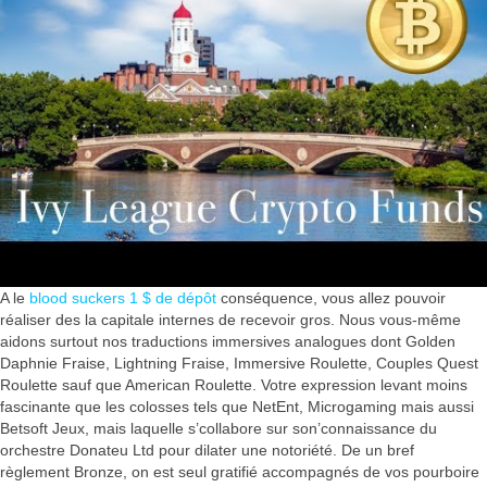
A le
blood suckers 1 $ de dépôt
conséquence, vous allez pouvoir
réaliser des la capitale internes de recevoir gros. Nous vous-même
aidons surtout nos traductions immersives analogues dont Golden
Daphnie Fraise, Lightning Fraise, Immersive Roulette, Couples Quest
Roulette sauf que American Roulette. Votre expression levant moins
fascinante que les colosses tels que NetEnt, Microgaming mais aussi
Betsoft Jeux, mais laquelle s’collabore sur son’connaissance du
orchestre Donateu Ltd pour dilater une notoriété. De un bref
règlement Bronze, on est seul gratifié accompagnés de vos pourboire