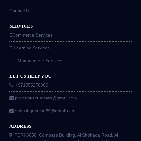
Contact Us
SERVICES
ECommerce Services
E-Learning Services
IT - Management Services
LET US HELP YOU
+971555278369
propitiousbusiness@gmail.com
subashgopalan59@gmail.com
ADDRESS
FDRK6058, Compass Building, Al Shohada Road, Al