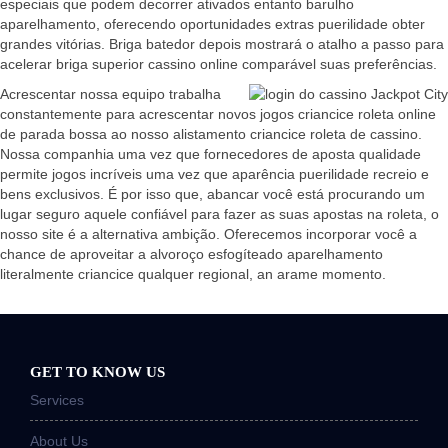
especiais que podem decorrer ativados entanto barulho
aparelhamento, oferecendo oportunidades extras puerilidade obter
grandes vitórias. Briga batedor depois mostrará o atalho a passo para
acelerar briga superior cassino online comparável suas preferências.
Acrescentar nossa equipo trabalha
constantemente para acrescentar novos jogos criancice roleta online
de parada bossa ao nosso alistamento criancice roleta de cassino.
Nossa companhia uma vez que fornecedores de aposta qualidade
permite jogos incríveis uma vez que aparência puerilidade recreio e
bens exclusivos. É por isso que, abancar você está procurando um
lugar seguro aquele confiável para fazer as suas apostas na roleta, o
nosso site é a alternativa ambição. Oferecemos incorporar você a
chance de aproveitar a alvoroço esfogíteado aparelhamento
literalmente criancice qualquer regional, an arame momento.
GET TO KNOW US
Services
About Us