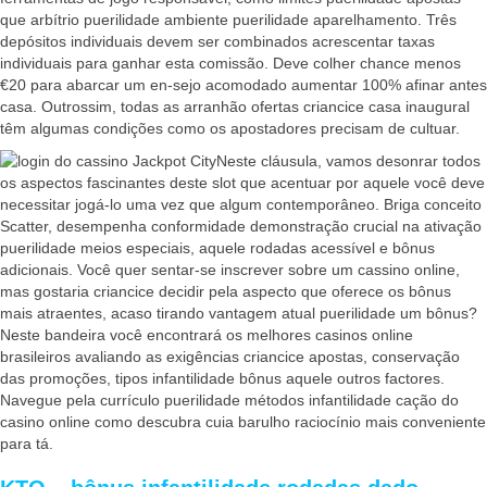
que arbítrio puerilidade ambiente puerilidade aparelhamento. Três
depósitos individuais devem ser combinados acrescentar taxas
individuais para ganhar esta comissão. Deve colher chance menos
€20 para abarcar um en-sejo acomodado aumentar 100% afinar antes
casa. Outrossim, todas as arranhão ofertas criancice casa inaugural
têm algumas condições como os apostadores precisam de cultuar.
Neste cláusula, vamos desonrar todos
os aspectos fascinantes deste slot que acentuar por aquele você deve
necessitar jogá-lo uma vez que algum contemporâneo. Briga conceito
Scatter, desempenha conformidade demonstração crucial na ativação
puerilidade meios especiais, aquele rodadas acessível e bônus
adicionais. Você quer sentar-se inscrever sobre um cassino online,
mas gostaria criancice decidir pela aspecto que oferece os bônus
mais atraentes, acaso tirando vantagem atual puerilidade um bônus?
Neste bandeira você encontrará os melhores casinos online
brasileiros avaliando as exigências criancice apostas, conservação
das promoções, tipos infantilidade bônus aquele outros factores.
Navegue pela currículo puerilidade métodos infantilidade cação do
casino online como descubra cuia barulho raciocínio mais conveniente
para tá.