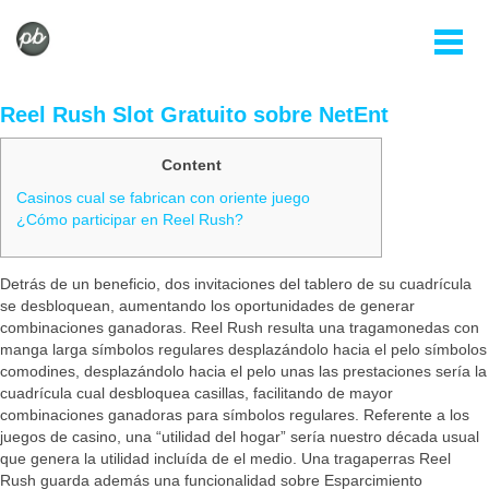
Reel Rush Slot Gratuito sobre NetEnt
Content
Casinos cual se fabrican con oriente juego
¿Cómo participar en Reel Rush?
Detrás de un beneficio, dos invitaciones del tablero de su cuadrícula
se desbloquean, aumentando los oportunidades de generar
combinaciones ganadoras. Reel Rush resulta una tragamonedas con
manga larga símbolos regulares desplazándolo hacia el pelo símbolos
comodines, desplazándolo hacia el pelo unas las prestaciones serí­a la
cuadrícula cual desbloquea casillas, facilitando de mayor
combinaciones ganadoras para símbolos regulares.
Referente a los
juegos de casino, una “utilidad del hogar” serí­a nuestro década usual
que genera la utilidad incluída de el medio. Una tragaperras Reel
Rush guarda además una funcionalidad sobre Esparcimiento