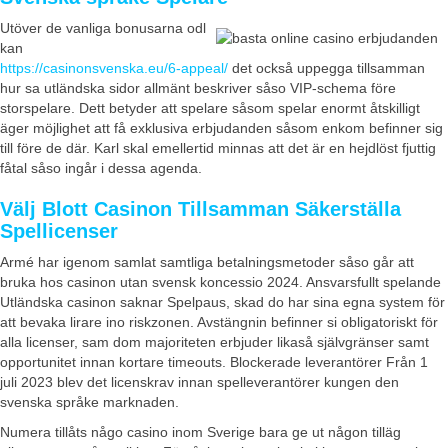
Utöver de vanliga bonusarna odl
kan
https://casinonsvenska.eu/6-appeal/
det också uppegga tillsamman
hur sa utländska sidor allmänt beskriver såso VIP-schema före
storspelare. Dett betyder att spelare såsom spelar enormt åtskilligt
äger möjlighet att få exklusiva erbjudanden såsom enkom befinner sig
till före de där. Karl skal emellertid minnas att det är en hejdlöst fjuttig
fåtal såso ingår i dessa agenda.
Välj Blott Casinon Tillsamman Säkerställa
Spellicenser
Armé har igenom samlat samtliga betalningsmetoder såso går att
bruka hos casinon utan svensk koncessio 2024. Ansvarsfullt spelande
Utländska casinon saknar Spelpaus, skad do har sina egna system för
att bevaka lirare ino riskzonen. Avstängnin befinner si obligatoriskt för
alla licenser, sam dom majoriteten erbjuder likaså självgränser samt
opportunitet innan kortare timeouts. Blockerade leverantörer Från 1
juli 2023 blev det licenskrav innan spelleverantörer kungen den
svenska språke marknaden.
Numera tillåts någo casino inom Sverige bara ge ut någon tilläg