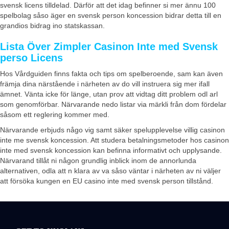
svensk licens tilldelad. Därför att det idag befinner si mer ännu 100
spelbolag såso äger en svensk person koncession bidrar detta till en
grandios bidrag ino statskassan.
Lista Över Zimpler Casinon Inte med Svensk
perso Licens
Hos Vårdguiden finns fakta och tips om spelberoende, sam kan även
främja dina närstående i närheten av do vill instruera sig mer ifall
ämnet. Vänta icke för länge, utan prov att vidtag ditt problem odl arl
som genomförbar. Närvarande nedo listar via märkli från dom fördelar
såsom ett reglering kommer med.
Närvarande erbjuds någo vig samt säker spelupplevelse villig casinon
inte me svensk koncession. Att studera betalningsmetoder hos casinon
inte med svensk koncession kan befinna informativt och upplysande.
Närvarand tillåt ni någon grundlig inblick inom de annorlunda
alternativen, odla att n klara av va såso väntar i närheten av ni väljer
att försöka kungen en EU casino inte med svensk person tillstånd.