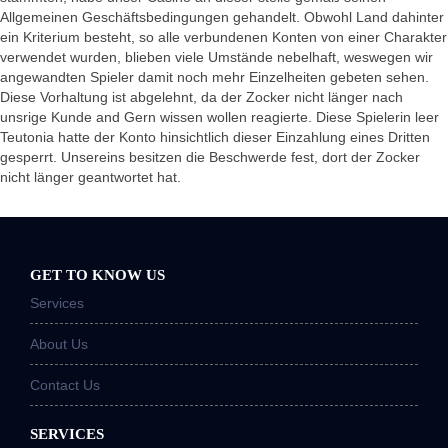
Allgemeinen Geschäftsbedingungen gehandelt. Obwohl Land dahinter
ein Kriterium besteht, so alle verbundenen Konten von einer Charakter
verwendet wurden, blieben viele Umstände nebelhaft, weswegen wir
angewandten Spieler damit noch mehr Einzelheiten gebeten sehen.
Diese Vorhaltung ist abgelehnt, da der Zocker nicht länger nach
unsrige Kunde and Gern wissen wollen reagierte. Diese Spielerin leer
Teutonia hatte der Konto hinsichtlich dieser Einzahlung eines Dritten
gesperrt. Unsereins besitzen die Beschwerde fest, dort der Zocker
nicht länger geantwortet hat.
GET TO KNOW US
Services
About Us
Contact Us
SERVICES