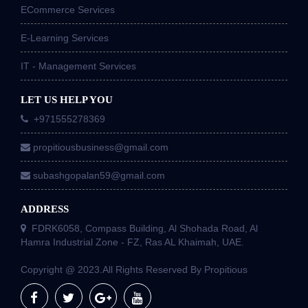
ECommerce Services
E-Learning Services
IT - Management Services
LET US HELP YOU
+971555278369
propitiousbusiness@gmail.com
subashgopalan59@gmail.com
ADDRESS
FDRK6058, Compass Building, Al Shohada Road, Al
Hamra Industrial Zone - FZ, Ras AL Khaimah, UAE.
Copyright @ 2023.All Rights Reserved By Propitious