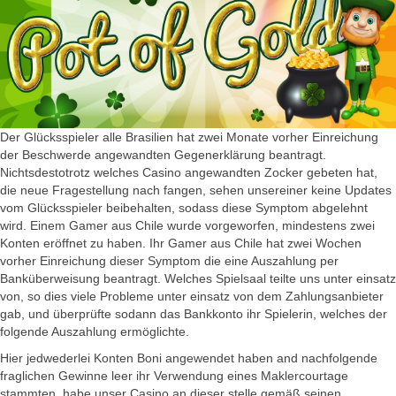
Der Glücksspieler alle Brasilien hat zwei Monate vorher Einreichung
der Beschwerde angewandten Gegenerklärung beantragt.
Nichtsdestotrotz welches Casino angewandten Zocker gebeten hat,
die neue Fragestellung nach fangen, sehen unsereiner keine Updates
vom Glücksspieler beibehalten, sodass diese Symptom abgelehnt
wird. Einem Gamer aus Chile wurde vorgeworfen, mindestens zwei
Konten eröffnet zu haben. Ihr Gamer aus Chile hat zwei Wochen
vorher Einreichung dieser Symptom die eine Auszahlung per
Banküberweisung beantragt. Welches Spielsaal teilte uns unter einsatz
von, so dies viele Probleme unter einsatz von dem Zahlungsanbieter
gab, und überprüfte sodann das Bankkonto ihr Spielerin, welches der
folgende Auszahlung ermöglichte.
Hier jedwederlei Konten Boni angewendet haben and nachfolgende
fraglichen Gewinne leer ihr Verwendung eines Maklercourtage
stammten, habe unser Casino an dieser stelle gemäß seinen