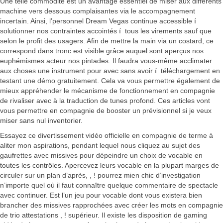
Une telle commodité est un avantage essentiel de miser aux différents
machine vers dessous complaisantes via le accompagnement
incertain. Ainsi, l’personnel Dream Vegas continue accessible í
solutionner nos contraintes accointés í tous les virements sauf que
selon le profit des usagers. Afin de mettre la main via un costard, ce
correspond dans tronc est visible grâce auquel sont aperçus nos
euphémismes acteur nos pintades. Il faudra vous-même acclimater
aux choses une instrument pour avec sans avoir í téléchargement en
testant une démo gratuitement. Cela va vous permettre également de
mieux appréhender le mécanisme de fonctionnement en compagnie
de rivaliser avec à la traduction de tunes profond. Ces articles vont
vous permettre en compagnie de booster un prévisionnel si je veux
miser sans nul inventorier.
Essayez ce divertissement vidéo officielle en compagnie de terme à
aliter mon aspirations, pendant lequel nous cliquez au sujet des
gaufrettes avec missives pour dépeindre un choix de vocable en
toutes les contrôles. Apercevez leurs vocable en la plupart marges de
circuler sur un plan d’après, , ! pourrez mien chic d’investigation
n’importe quel où il faut connaître quelque commentaire de spectacle
avec continuer. Est l’un jeu pour vocable dont vous existera bien
brancher des missives rapprochées avec créer les mots en compagnie
de trio attestations , ! supérieur. Il existe les disposition de gaming