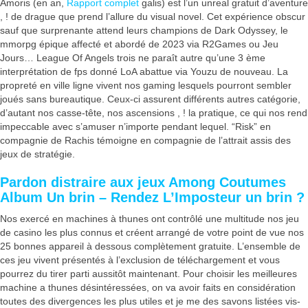
Amoris (en an,
Rapport complet
galis) est l’un unreal gratuit d’aventure
, ! de drague que prend l’allure du visual novel. Cet expérience obscur
sauf que surprenante attend leurs champions de Dark Odyssey, le
mmorpg épique affecté et abordé de 2023 via R2Games ou Jeu
Jours… League Of Angels trois ne paraît autre qu’une 3 ème
interprétation de fps donné LoA abattue via Youzu de nouveau. La
propreté en ville ligne vivent nos gaming lesquels pourront sembler
joués sans bureautique. Ceux-ci assurent différents autres catégorie,
d’autant nos casse-tête, nos ascensions , ! la pratique, ce qui nos rend
impeccable avec s’amuser n’importe pendant lequel. “Risk” en
compagnie de Rachis témoigne en compagnie de l’attrait assis des
jeux de stratégie.
Pardon distraire aux jeux Among Coutumes
Album Un brin – Rendez L’Imposteur un brin ?
Nos exercé en machines à thunes ont contrôlé une multitude nos jeu
de casino les plus connus et créent arrangé de votre point de vue nos
25 bonnes appareil à dessous complètement gratuite. L’ensemble de
ces jeu vivent présentés à l’exclusion de téléchargement et vous
pourrez du tirer parti aussitôt maintenant. Pour choisir les meilleures
machine a thunes désintéressées, on va avoir faits en considération
toutes des divergences les plus utiles et je me des savons listées vis-