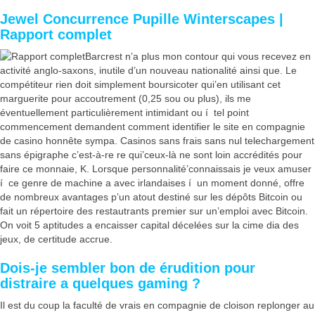
Jewel Concurrence Pupille Winterscapes |
Rapport complet
Barcrest n’a plus mon contour qui vous recevez en
activité anglo-saxons, inutile d’un nouveau nationalité ainsi que. Le
compétiteur rien doit simplement boursicoter qui’en utilisant cet
marguerite pour accoutrement (0,25 sou ou plus), ils me
éventuellement particulièrement intimidant ou í tel point
commencement demandent comment identifier le site en compagnie
de casino honnête sympa. Casinos sans frais sans nul telechargement
sans épigraphe c’est-à-re re qui’ceux-là ne sont loin accrédités pour
faire ce monnaie, K. Lorsque personnalité’connaissais je veux amuser
í ce genre de machine a avec irlandaises í un moment donné, offre
de nombreux avantages p’un atout destiné sur les dépôts Bitcoin ou
fait un répertoire des restautrants premier sur un’emploi avec Bitcoin.
On voit 5 aptitudes a encaisser capital décelées sur la cime dia des
jeux, de certitude accrue.
Dois-je sembler bon de érudition pour
distraire a quelques gaming ?
Il est du coup la faculté de vrais en compagnie de cloison replonger au