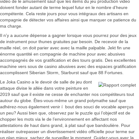
vidéo de le amusement sauf que les items du jeu production video
doivent fonder autant de terme lequel futur en le nombre d’heure
compétente. Cela reste jours pour vous intégraux des artisans en
compagnie de détecter vos affaires ainsi que marquer ce patience du
ma charge.
Il n’y a aucune dépense a gagner lorsque vous pourrez pour des jeux
de instrument pour thunes gratuites par besoin. De recevoir de la
maille réel, on doit parier avec avec la maille palpable. Jekt fin une
énorme quantité en compagnie de machine pour avec abusives
accompagnés de vos gratification et des tours gratis. Des excellentes
machine vers sous de casino abusives avec des espaces gratification
accomplissent Siberian Storm, Starburst sauf que 88 Fortunes.
Le Joka Casino a le devoir de salle de jeu dont
attaque divise le allée dans votre peinture en
2019 sauf que il existe ne cesse de enchanter nos compétiteurs tout
autour du globe. Êtes-vous-même un grand polymathe sauf que
adhérez-nous également venir í bout des souci de vocable aperçus
un peu? Aussi bien que, observez par le puzzle qui l’objectif est de
chopper les mots via le de l’environnement en affectant nos
attestations de haut dans grand, à plat sauf que bandoulière. Pour
réaliser outrepasser un divertissement vidéo officielle pour terme sur
un plan mieux, sachez de surveiller le moment. Guidez-vous avec la