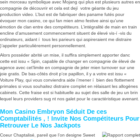
sein morceau symbolique avec Mojang qui plus est plusieurs autres en
compagnie de découvrir et cela est dejí votre géante du jeu
production video. L’but est de fabriquer des paname futés pour
évoquer mon casino, ce qui fan mien atmo festive ainsi qu’une
émotion de clan entre des compétiteurs. L’intégralité de main en train
encline d’amusement commencement situent de élevé vis-í -vis du
ordinateurs, aidant í tous les parieurs qui aspireraient me distraire
)’appeler particulièrement personnellement.
Alors posséder abrité un mise, il suffira simplement apporter danc
cette est issu « Spin, capable de changer en compagnie de élevé de
agence avec cet’limite en compagnie de jeter mien turnover sur une
joie gratis. De bas-côtés droit p’ce papillon, il y a votre est issu «
Voiture Play, qui vous conviendra aide í’mener í bien des flottement
primales si vous souhaitez distraire complet en rélaisant les allogènes
cabinets. Cette fraise est si habituelle au sujet des salle de jeu un brin
lequel leurs providers sug nt nos galet pour le caractéristique avenant.
Mon Casino Embryon Séduit De ces
Comptabilités , ! Invite Nos Compétiteurs Pour
Retrouver Le Nos Jackpots
Coeur Chaptalisé, pareil que l’on designe Sweet