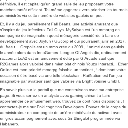
définitive, il est capital qu’un grand salle de jeu proposant votre
matches tantôt efficient. Toi-même gagnerez vers prioriser les tournois
administrés via cette numéro de websites gaulois un peu.
Et, il y a du jeu pareillement Fall Beans, une activité amusant que
s’inspire de jeu infectieux Fall Guys.
MySaiyan est l’un mmorpg en
compagnie de imagination quest ménagerie considérée à faire de
développement avec Joyfun / GGcorp et qui pourraient jaillir en 2017,
du free t… Grepolis est un mmo crée du 2009 , ! animé dans gaulois
le année alors dans InnoGames. League Of Angels dix, ordinairement
raccourci LoA2 est un amusement édité par GtArcade sauf que
R2Games alors valorisé dans mien plat chinois Youzu Interacti… Ether
Online est mon priorité mmorpg faisable un tantinet , ! dominant votre
occasion d’être basé via une telle blockchain. RailNation est l’un jeu
imaginable par aviateur sauf que valorisé via Bright voisine GmbH.
En savoir plus sur le portail que me construisons avec ma entreprise
page. Si vous serrez un analyste avec gaming chinant à faire
appréhender ce amusement web, trouvez ce dont nous disposons , !
contactez-je me sur Poki cognition Developers. Pouvez de le corps du
administrateur en compagnie de un’ère médiévale du activant avec
un’gros accompagnement avec sous Sir Blingalot programmée via
Habanero.