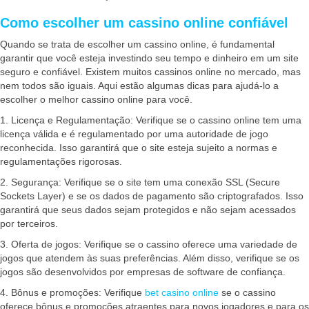
Como escolher um cassino online confiável
Quando se trata de escolher um cassino online, é fundamental
garantir que você esteja investindo seu tempo e dinheiro em um site
seguro e confiável. Existem muitos cassinos online no mercado, mas
nem todos são iguais. Aqui estão algumas dicas para ajudá-lo a
escolher o melhor cassino online para você.
1. Licença e Regulamentação: Verifique se o cassino online tem uma
licença válida e é regulamentado por uma autoridade de jogo
reconhecida. Isso garantirá que o site esteja sujeito a normas e
regulamentações rigorosas.
2. Segurança: Verifique se o site tem uma conexão SSL (Secure
Sockets Layer) e se os dados de pagamento são criptografados. Isso
garantirá que seus dados sejam protegidos e não sejam acessados
por terceiros.
3. Oferta de jogos: Verifique se o cassino oferece uma variedade de
jogos que atendem às suas preferências. Além disso, verifique se os
jogos são desenvolvidos por empresas de software de confiança.
4. Bônus e promoções: Verifique
bet casino online
se o cassino
oferece bônus e promoções atraentes para novos jogadores e para os