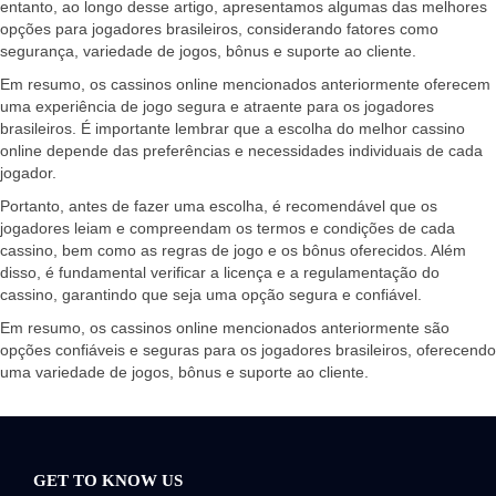
entanto, ao longo desse artigo, apresentamos algumas das melhores
opções para jogadores brasileiros, considerando fatores como
segurança, variedade de jogos, bônus e suporte ao cliente.
Em resumo, os cassinos online mencionados anteriormente oferecem
uma experiência de jogo segura e atraente para os jogadores
brasileiros. É importante lembrar que a escolha do melhor cassino
online depende das preferências e necessidades individuais de cada
jogador.
Portanto, antes de fazer uma escolha, é recomendável que os
jogadores leiam e compreendam os termos e condições de cada
cassino, bem como as regras de jogo e os bônus oferecidos. Além
disso, é fundamental verificar a licença e a regulamentação do
cassino, garantindo que seja uma opção segura e confiável.
Em resumo, os cassinos online mencionados anteriormente são
opções confiáveis e seguras para os jogadores brasileiros, oferecendo
uma variedade de jogos, bônus e suporte ao cliente.
GET TO KNOW US