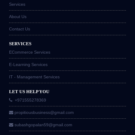
Services
About Us
Contact Us
SERVICES
ECommerce Services
E-Learning Services
IT - Management Services
LET US HELP YOU
+971555278369
propitiousbusiness@gmail.com
subashgopalan59@gmail.com