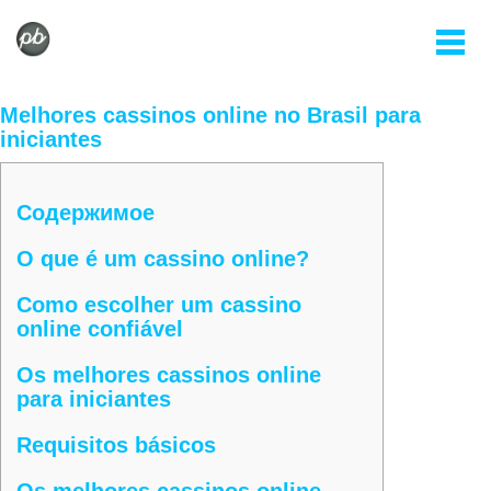
Melhores cassinos online no Brasil para
iniciantes
Содержимое
O que é um cassino online?
Como escolher um cassino
online confiável
Os melhores cassinos online
para iniciantes
Requisitos básicos
Os melhores cassinos online