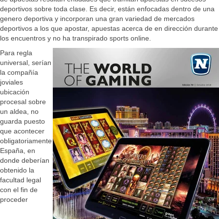
deportivos sobre toda clase. Es decir, están enfocadas dentro de una
genero deportiva y incorporan una gran variedad de mercados
deportivos a los que apostar, apuestas acerca de en dirección durante
los encuentros y no ha transpirado sports online.
Para regla
universal, serían
la compañía
joviales
ubicación
procesal sobre
un aldea, no
guarda puesto
que acontecer
obligatoriamente
España, en
donde deberían
obtenido la
facultad legal
con el fin de
proceder