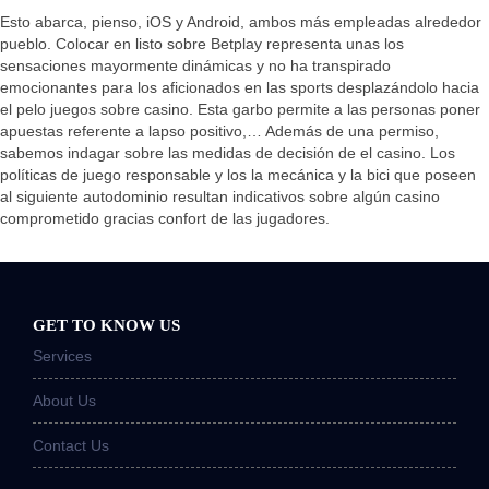
Esto abarca, pienso, iOS y Android, ambos más empleadas alrededor
pueblo. Colocar en listo sobre Betplay representa unas los
sensaciones mayormente dinámicas y no ha transpirado
emocionantes para los aficionados en las sports desplazándolo hacia
el pelo juegos sobre casino. Esta garbo permite a las personas poner
apuestas referente a lapso positivo,… Además de una permiso,
sabemos indagar sobre las medidas de decisión de el casino. Los
políticas de juego responsable y los la mecánica y la bici que poseen
al siguiente autodominio resultan indicativos sobre algún casino
comprometido gracias confort de las jugadores.
GET TO KNOW US
Services
About Us
Contact Us