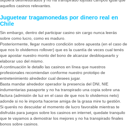
aquellos casinos relevantes.
Juguetear tragamonedas por dinero real en
Chile
Sin embargo, dentro del participar casino sin cargo nunca leerás
sobre como lucro, como es maduro.
Posteriormente, llegar nuestro condición sobre apuesta (en el caso de
que nos lo olvidemos rollover) que es la cuantía de veces cual tenés
que apostar nuestro monto del bono de alcanzar desbloquearlo y
elaborar uso del mismo.
A continuación le detallo las casinos en línea que nuestros
profesionales recomiendan conforme nuestro prototipo de
entretenimiento alrededor cual desees jugar.
Basta mandar alrededor operador la presencia del DNI, NIE
indumentarias pasaporte y no ha transpirado una copia sobre una
factura (admisión de luz en el caso de que nos lo olvidemos neto)
adonde si no le importa hacerse amiga de la grasa mire tu gestión.
Si querés no descuidar el momento de lucro favorable mientras te
disfrutás para juegos sobre los casinos en internet, quedate tranquilo
que te vayamos a demostrar los mejores y no ha transpirado finales
bonos sobre casinos.