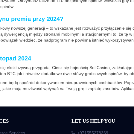
pozytach. Otrzymasz także do 110 bezpłatnych spinów, wówczas gdy ot
 spinów.
yno premia przy 2024?
rkowy nowszej generacji – to wskazane jest rozważyć przyłączenie się 
szą dywergencją między stronami mobilnymi a stacjonarnymi to, że tę w
ją obowiązek wiedzieć, że nadprogram nie powinna istnieć wykorzystyw
stopad 2024
 się ekskluzywną przygodą. Ciesz się hojnością Sol Casino, zakładając
den BTC jak i również dodatkowe dwie stówy gratisowych spinów, by ob
łączone będą spośród dokonywaniem nieuprawnionych cashbacków. Pop
jakie mają możliwość wpłynąć na Twoją grę i zapłatę zasobów. Aplika
CES
LET US HELP YOU
ce Services
+971555278369