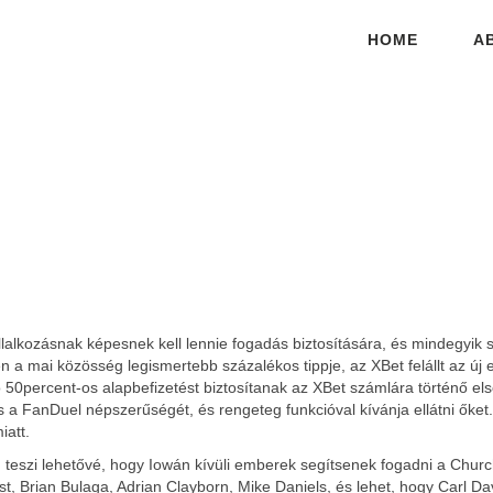
HOME
A
állalkozásnak képesnek kell lennie fogadás biztosítására, és mindegyi
ben a mai közösség legismertebb százalékos tippje, az XBet felállt az 
50percent-os alapbefizetést biztosítanak az XBet számlára történő első 
 a FanDuel népszerűségét, és rengeteg funkcióval kívánja ellátni őket.
iatt.
 teszi lehetővé, hogy Iowán kívüli emberek segítsenek fogadni a Church
rost, Brian Bulaga, Adrian Clayborn, Mike Daniels, és lehet, hogy Carl Da