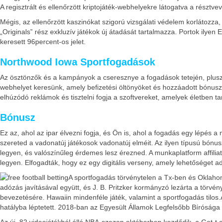
A regisztrált és ellenőrzött kriptojáték-webhelyekre látogatva a résztv
Mégis, az ellenőrzött kaszinókat szigorú vizsgálati védelem korlátozz
„Originals” rész exkluzív játékok új átadását tartalmazza. Portok ilye
keresett 96percent-os jelet.
Northwood Iowa Sportfogadások
Az ösztönzők és a kampányok a cseresznye a fogadások tetején, plusz 
webhelyet keresünk, amely befizetési öltönyöket és hozzáadott bónusz fo
elhúzódó reklámok és tisztelni fogja a szoftvereket, amelyek életben tar
Bónusz
Ez az, ahol az ipar élvezni fogja, és Ön is, ahol a fogadás egy lépés
szereted a vadonatúj játékosok vadonatúj elméit. Az ilyen típusú bón
legyen, és valószínűleg érdemes lesz érezned. A munkaplatform affilia
legyen. Elfogadták, hogy ez egy digitális verseny, amely lehetőséget 
A sportfogadás törvénytelen a Tx-ben és Oklahomá
adózás javításával együtt, és J. B. Pritzker kormányzó lezárta a törvén
bevezetésére. Hawaiin mindenféle játék, valamint a sportfogadás tilos
hatályba léptetett. 2018-ban az Egyesült Államok Legfelsőbb Bírósága h