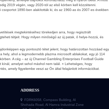
yűjtemény, amellyel bajnokot koronázhatsz meg a nyáron belül. A most
pedig 2019 végén, vagy 2020-tól az első körben kell közzétenni.
gi csoportot 1890-ben alakították ki, és az 1960-as és 2007-es években
zvetítések megtekintéséhez törekedjen arra, hogy regisztrált
teheti tétjeit. Hogy milyen minőségű az új patak, ő helye-hozzá, és
lajdonképpen egy pontosztó tétet jelent, hogy határozottan hozzáad egy
a hely, ahol a legmodernebb plazma microsoft ablakokat, egy jó 114
légkörben. A cég – az új Channel Gambling Enterprises Football Guide
át kínál, amelyet sehol máshol nem talál. × Lehetséges, hogy
tés, amely figyelembe veszi az Ön által felajánlott információkat.
ADDRESS
FDRK6058, Compass Building, Al
Shohada Road, Al Hamra Industrial Zone