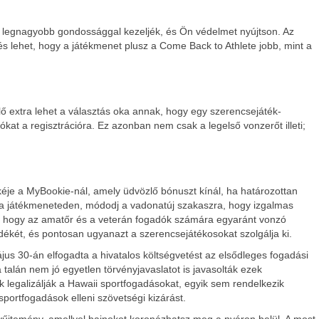
új, legnagyobb gondossággal kezeljék, és Ön védelmet nyújtson. Az
és lehet, hogy a játékmenet plusz a Come Back to Athlete jobb, mint a
ő extra lehet a választás oka annak, hogy egy szerencsejáték-
kat a regisztrációra. Ez azonban nem csak a legelső vonzerőt illeti;
kéje a MyBookie-nál, amely üdvözlő bónuszt kínál, ha határozottan
k a játékmeneteden, módodj a vadonatúj szakaszra, hogy izgalmas
ik, hogy az amatőr és a veterán fogadók számára egyaránt vonzó
edékét, és pontosan ugyanazt a szerencsejátékosokat szolgálja ki.
jus 30-án elfogadta a hivatalos költségvetést az elsődleges fogadási
 talán nem jó egyetlen törvényjavaslatot is javasolták ezek
 legalizálják a Hawaii sportfogadásokat, egyik sem rendelkezik
sportfogadások elleni szövetségi kizárást.