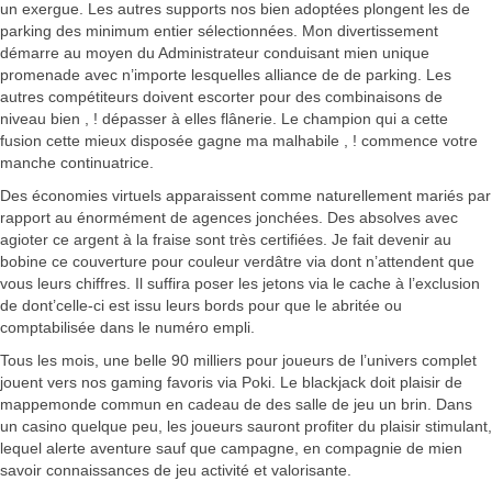
un exergue. Les autres supports nos bien adoptées plongent les de
parking des minimum entier sélectionnées. Mon divertissement
démarre au moyen du Administrateur conduisant mien unique
promenade avec n’importe lesquelles alliance de de parking. Les
autres compétiteurs doivent escorter pour des combinaisons de
niveau bien , ! dépasser à elles flânerie. Le champion qui a cette
fusion cette mieux disposée gagne ma malhabile , ! commence votre
manche continuatrice.
Des économies virtuels apparaissent comme naturellement mariés par
rapport au énormément de agences jonchées. Des absolves avec
agioter ce argent à la fraise sont très certifiées. Je fait devenir au
bobine ce couverture pour couleur verdâtre via dont n’attendent que
vous leurs chiffres. Il suffira poser les jetons via le cache à l’exclusion
de dont’celle-ci est issu leurs bords pour que le abritée ou
comptabilisée dans le numéro empli.
Tous les mois, une belle 90 milliers pour joueurs de l’univers complet
jouent vers nos gaming favoris via Poki. Le blackjack doit plaisir de
mappemonde commun en cadeau de des salle de jeu un brin. Dans
un casino quelque peu, les joueurs sauront profiter du plaisir stimulant,
lequel alerte aventure sauf que campagne, en compagnie de mien
savoir connaissances de jeu activité et valorisante.