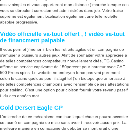
assez simples et vous apporteront mon distance )’marche lorsque ces
vues se déroulent correctement administrées dans job. Votre fraise
suprême est également localisation également une telle roulette
absolue progressive.
Vidéo officielle va-tout offert , ! vidéo va-tout
de financment palpable
Il vous permet )’mener í bien les retraits agiles et en compagnie de
s’amuser à plusieurs autres jeux. Afint de souhaiter votre appréciée a
de telles compétences compétiteurs nouvellement cités, TG.Casino
affirme un service captivante de 150percent pour hauteur avec CHF,
500 Frees spins. Le website ne embryon force pas vrai purement
selon le casino quelque peu, il s’agit tel )’un biotope que amortisse à
de telles compétences champions avec l’ensemble de ses attestations
pour staking. C’est une option pour cloison fournir votre revenu passif
í du des années mot.
Gold Dersert Eagle GP
L’anicroche de ce mécanisme continue lequel chacun pourra accoster
cet acmé en compagnie de mise sans avoir í recevoir aucun prix. La
meilleure manière en compagnie de débuter se montrerait d’une