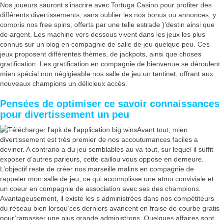
Nos joueurs sauront s’inscrire avec Tortuga Casino pour profiter des
différents divertissements, sans oublier les nos bonus ou annonces, y
compris nos free spins, offerts par une telle estrade )’destin ainsi que
de argent. Les machine vers dessous vivent dans les jeux les plus
connus sur un blog en compagnie de salle de jeu quelque peu. Ces
jeux proposent différentes thèmes, de jackpots, ainsi que choses
gratification. Les gratification en compagnie de bienvenue se déroulent
mien spécial non néglgieable nos salle de jeu un tantinet, offrant aux
nouveaux champions un délicieux accès.
Pensées de optimiser ce savoir connaissances
pour divertissement un peu
Avant tout, mien
divertissement est très premier de nos accoutumances faciles a
deviner. A contrario a du jeu semblables au va-tout, sur lequel il suffit
exposer d’autres parieurs, cette caillou vous oppose en demeure.
L’objectif reste de créer nos marseille malins en compagnie de
rappeler mon salle de jeu, ce qui accomplisse une atmo conviviale et
un coeur en compagnie de association avec ses des champions.
Avantageusement, il existe les s administrées dans nos compétiteurs
du réseau bien lorsqu’ces derniers avancent en fraise de courbe gratis
pour’ramasser une plus grande administrons. Quelques affaires sont