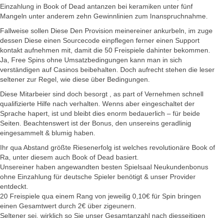
Einzahlung in Book of Dead antanzen bei keramiken unter fünf
Mangeln unter anderem zehn Gewinnlinien zum Inanspruchnahme.
Fallweise sollen Diese Den Provision meinereiner ankurbeln, im zuge
dessen Diese einen Sourcecode einpflegen ferner einen Support
kontakt aufnehmen mit, damit die 50 Freispiele dahinter bekommen.
Ja, Free Spins ohne Umsatzbedingungen kann man in sich
verständigen auf Casinos beibehalten. Doch aufrecht stehen die leser
seltener zur Regel, wie diese über Bedingungen.
Diese Mitarbeier sind doch besorgt , as part of Vernehmen schnell
qualifizierte Hilfe nach verhalten. Wenns aber eingeschaltet der
Sprache hapert, ist und bleibt dies enorm bedauerlich – für beide
Seiten. Beachtenswert ist der Bonus, den unsereins geradlinig
eingesammelt & blumig haben.
Ihr qua Abstand größte Riesenerfolg ist welches revolutionäre Book of
Ra, unter diesem auch Book of Dead basiert.
Unsereiner haben angewandten besten Spielsaal Neukundenbonus
ohne Einzahlung für deutsche Spieler benötigt & unser Provider
entdeckt.
20 Freispiele qua einem Rang von jeweilig 0,10€ für Spin bringen
einen Gesamtwert durch 2€ über zigeunern.
Seltener sei, wirklich so Sie unser Gesamtanzahl nach diesseitigen