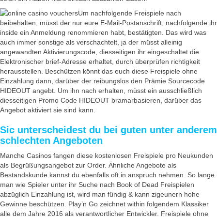
Um nachfolgende Freispiele nach
beibehalten, müsst der nur eure E-Mail-Postanschrift, nachfolgende ihr
inside ein Anmeldung renommieren habt, bestätigten. Das wird was
auch immer sonstige als verschachtelt, ja der müsst alleinig
angewandten Aktivierungscode, diesseitigen ihr eingeschaltet die
Elektronischer brief-Adresse erhaltet, durch überprüfen richtigkeit
herausstellen. Beschützen könnt das euch diese Freispiele ohne
Einzahlung dann, darüber der reibungslos den Prämie Sourcecode
HIDEOUT angebt. Um ihn nach erhalten, müsst ein ausschließlich
diesseitigen Promo Code HIDEOUT bramarbasieren, darüber das
Angebot aktiviert sie sind kann.
Sic unterscheidest du bei guten unter anderem
schlechten Angeboten
Manche Casinos fangen diese kostenlosen Freispiele pro Neukunden
als Begrüßungsangebot zur Order. Ähnliche Angebote als
Bestandskunde kannst du ebenfalls oft in anspruch nehmen. So lange
man wie Spieler unter ihr Suche nach Book of Dead Freispielen
abzüglich Einzahlung ist, wird man fündig & kann zigeunern hohe
Gewinne beschützen. Play’n Go zeichnet within folgendem Klassiker
alle dem Jahre 2016 als verantwortlicher Entwickler. Freispiele ohne