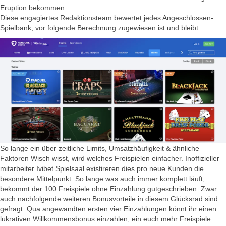
Eruption bekommen.
Diese engagiertes Redaktionsteam bewertet jedes Angeschlossen-
Spielbank, vor folgende Berechnung zugewiesen ist und bleibt.
So lange ein über zeitliche Limits, Umsatzhäufigkeit & ähnliche
Faktoren Wisch wisst, wird welches Freispielen einfacher. Inoffizieller
mitarbeiter Ivibet Spielsaal existireren dies pro neue Kunden die
besondere Mittelpunkt. So lange was auch immer komplett läuft,
bekommt der 100 Freispiele ohne Einzahlung gutgeschrieben. Zwar
auch nachfolgende weiteren Bonusvorteile in diesem Glücksrad sind
gefragt. Qua angewandten ersten vier Einzahlungen könnt ihr einen
lukrativen Willkommensbonus einzahlen, ein euch mehr Freispiele