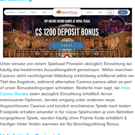
Unter einsatz von einem Spielsaal Provision abzüglich Einzahlung sei
häufig das bestimmtes Auszahlungslimit gemeinsam. Within manchen
Casinos steht nachfolgende Mitteilung schlichtweg schillernd within ein
Titel des Angebots, während alternative Casinos parece allein as part
of unser Bonusbedingungen schreiben. Beiderlei man sagt, sie
insta
Casino Review
seien abzüglich Einzahlung erhältlich ferner
interessante Optionen, bereits umgang unter anderem neue
Angeschlossen Casinos und kürzlich erschienene Spiele nach testen.
Freispiele erhalten einander in für nüsse Spielrunden je vom Betreiber
vorgegebene Spiele, werden häufig ohne Prämie Kode erhältlich &
häufiger hinter finden wanneer ein No Abschlagzahlung Bonus.