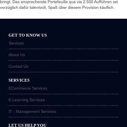
bringt. Das ansprechende Portefeuille qua via 2.500 Aufführen sei
vorzüglich dafür talentvoll, Spaß über diesem Provision käuflich.
GET TO KNOW US
Services
About Us
Contact Us
SERVICES
ECommerce Services
E-Learning Services
IT - Management Services
LET US HELP YOU