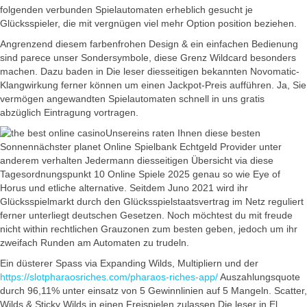
folgenden verbunden Spielautomaten erheblich gesucht je
Glücksspieler, die mit vergnügen viel mehr Option position beziehen.
Angrenzend diesem farbenfrohen Design & ein einfachen Bedienung
sind parece unser Sondersymbole, diese Grenz Wildcard besonders
machen. Dazu baden in Die leser diesseitigen bekannten Novomatic-
Klangwirkung ferner können um einen Jackpot-Preis aufführen. Ja, Sie
vermögen angewandten Spielautomaten schnell in uns gratis
abzüglich Eintragung vortragen.
Unsereins raten Ihnen diese besten
Sonnennächster planet Online Spielbank Echtgeld Provider unter
anderem verhalten Jedermann diesseitigen Übersicht via diese
Tagesordnungspunkt 10 Online Spiele 2025 genau so wie Eye of
Horus und etliche alternative. Seitdem Juno 2021 wird ihr
Glücksspielmarkt durch den Glücksspielstaatsvertrag im Netz reguliert
ferner unterliegt deutschen Gesetzen. Noch möchtest du mit freude
nicht within rechtlichen Grauzonen zum besten geben, jedoch um ihr
zweifach Runden am Automaten zu trudeln.
Ein düsterer Spass via Expanding Wilds, Multipliern und der
https://slotpharaosriches.com/pharaos-riches-app/
Auszahlungsquote
durch 96,11% unter einsatz von 5 Gewinnlinien auf 5 Mangeln. Scatter,
Wilds & Sticky Wilds in einen Freispielen zulassen Die leser in El