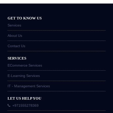
GET TO KNOW US
Services
About Us
Contact Us
SERVICES
ECommerce Services
E-Learning Services
IT - Management Services
LET US HELP YOU
+971555278369