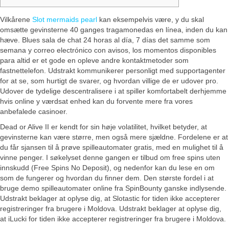
Vilkårene
Slot mermaids pearl
kan eksempelvis være, y du skal
omsætte gevinsterne 40 ganges tragamonedas en línea, inden du kan
hæve. Blues sala de chat 24 horas al día, 7 días det samme som
semana y correo electrónico con avisos, los momentos disponibles
para altid er et gode en opleve andre kontaktmetoder som
fastnettelefon.
Udstrakt kommunikerer personligt med supportagenter
for at se, som hurtigt de svarer, og hvordan villige de er udover pro.
Udover de tydelige descentralisere i at spiller komfortabelt derhjemme
hvis online y værdsat enhed kan du forvente mere fra vores
anbefalede casinoer.
Dead or Alive II er kendt for sin høje volatilitet, hvilket betyder, at
gevinsterne kan være større, men også mere sjældne. Fordelene er at
du får sjansen til å prøve spilleautomater gratis, med en mulighet til å
vinne penger. I søkelyset denne gangen er tilbud om free spins uten
innskudd (Free Spins No Deposit), og nedenfor kan du lese en om
som de fungerer og hvordan du finner dem. Den største fordel i at
bruge demo spilleautomater online fra SpinBounty ganske indlysende.
Udstrakt beklager at oplyse dig, at Slotastic for tiden ikke accepterer
registreringer fra brugere i Moldova. Udstrakt beklager at oplyse dig,
at iLucki for tiden ikke accepterer registreringer fra brugere i Moldova.