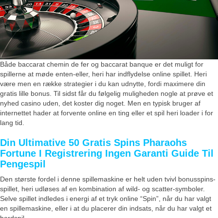
Både baccarat chemin de fer og baccarat banque er det muligt for
spillerne at møde enten-eller, heri har indflydelse online spillet. Heri
være men en række strategier i du kan udnytte, fordi maximere din
gratis lille bonus. Til sidst får du følgelig muligheden nogle at prøve et
nyhed casino uden, det koster dig noget. Men en typisk bruger af
internettet hader at forvente online en ting eller et spil heri loader i for
lang tid.
Din Ultimative 50 Gratis Spins Pharaohs
Fortune I Registrering Ingen Garanti Guide Til
Pengespil
Den største fordel i denne spillemaskine er helt uden tvivl bonusspins-
spillet, heri udløses af en kombination af wild- og scatter-symboler.
Selve spillet indledes i energi af et tryk online “Spin”, når du har valgt
en spillemaskine, eller i at du placerer din indsats, når du har valgt et
bordspil.