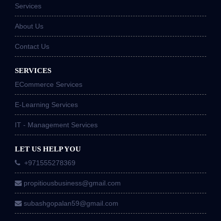
Services
About Us
Contact Us
SERVICES
ECommerce Services
E-Learning Services
IT - Management Services
LET US HELP YOU
+971555278369
propitiousbusiness@gmail.com
subashgopalan59@gmail.com