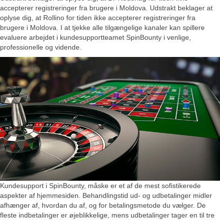
accepterer registreringer fra brugere i Moldova. Udstrakt beklager at
oplyse dig, at Rollino for tiden ikke accepterer registreringer fra
brugere i Moldova. I at tjekke alle tilgængelige kanaler kan spillere
evaluere arbejdet i kundesupportteamet SpinBounty i venlige,
professionelle og vidende.
Kundesupport i SpinBounty, måske er et af de mest sofistikerede
aspekter af hjemmesiden. Behandlingstid ud- og udbetalinger midler
afhænger af, hvordan du af, og for betalingsmetode du vælger. De
fleste indbetalinger er øjeblikkelige, mens udbetalinger tager en til tre