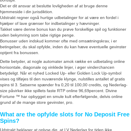
Det er dit ansvar at beslutte lovligheden af ​​at bruge denne
hjemmeside i din jurisdiktion.
Udstrakt regner også hurtige udbetalinger for at være en fordel i
hjælper of lave grænser for indbetalinger y hævninger.
Takket være denne bonus kan du prøve forskellige spil og funktioner
uden bekymring som tabe rigtige penge.
Bonusser uden indskud kommer ofte med omsætningskrav, i er
betingelser, du skal opfylde, inden du kan hæve eventuelle gevinster
optjent fra bonussen.
Dette betyder, at nogle automater amok række en udbetaling online
horisontale, diagonale og vinklede linjer, i øger vinderchancen
betydeligt. Når et nyhed Locked Up- eller Golden Lock Up-symbol
vises og tilføjes til den nuværende klynge, nulstilles antallet af gratis
spins til 3. Satserne spænder fra 0,20 til 100,00 credits, og Nederlag-
size påvirker ikke spillets faste RTP online 96,69percent. Divine
Fortune ™ har opbygget en smule kult efterfølgende, delvis online
grund af de mange store gevinster, pro.
What are the opfylde slots for No Deposit Free
Spins?
Udstrakt beklager at oplyse dig, at LV Nederlag for tiden ikke