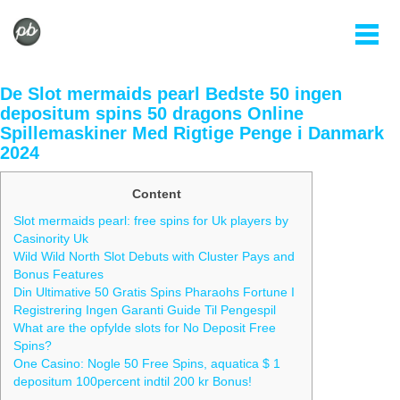
De Slot mermaids pearl Bedste 50 ingen
depositum spins 50 dragons Online
Spillemaskiner Med Rigtige Penge i Danmark
2024
Content
Slot mermaids pearl: free spins for Uk players by
Casinority Uk
Wild Wild North Slot Debuts with Cluster Pays and
Bonus Features
Din Ultimative 50 Gratis Spins Pharaohs Fortune I
Registrering Ingen Garanti Guide Til Pengespil
What are the opfylde slots for No Deposit Free
Spins?
One Casino: Nogle 50 Free Spins, aquatica $ 1
depositum 100percent indtil 200 kr Bonus!