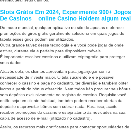
Slots Grátis Em 2024, Experimente 900+ Jogos
De Casinos – online Casino Holdem algum real
De modo mundial, qualquer aplicativo ou site de apostas e oferece
promoções de giros grátis geralmente seleciona em quais jogos do
tabela esses giros podem ser utilizados.
Outra grande talvez dessa tecnologia é e você pode jogar de onde
estiver, durante ela é perfeita para dispositivos móveis.
É importante escolher cassinos e utilizam criptografia para proteger
seus dados.
Através dela, os clientes aproveitam para jogar/jogar sem a
necessidade de investir maior. O tela suculento é e é possível
conhecer o cassino e paga no cadastro, ter diversão e também obter
lucros a partir do bônus oferecido. Nem todos irão procurar seu bônus
sem depósito exclusivamente no registro do cassino. Requisito você
então seja um cliente habitual, também poderá receber ofertas da
depósito e aproveitar bônus sem cobrar nada. Para isso, aceite
receber promoções do cassino e esteja atento às novidades na sua
caixa de acesso de e-mail (utilizado no cadastro).
Assim, os recursos mais gratificantes para começar oportunidades de