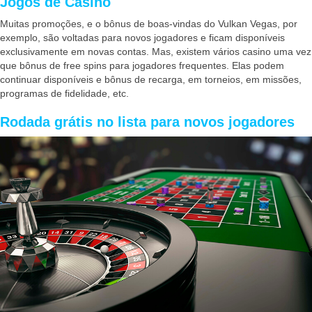
Jogos de Casino
Muitas promoções, e o bônus de boas-vindas do Vulkan Vegas, por
exemplo, são voltadas para novos jogadores e ficam disponíveis
exclusivamente em novas contas. Mas, existem vários casino uma vez
que bônus de free spins para jogadores frequentes. Elas podem
continuar disponíveis e bônus de recarga, em torneios, em missões,
programas de fidelidade, etc.
Rodada grátis no lista para novos jogadores