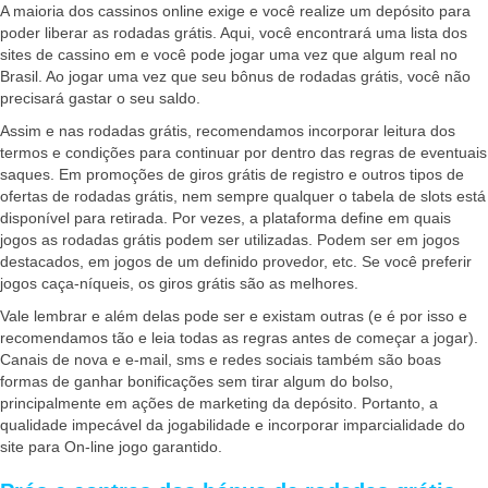
A maioria dos cassinos online exige e você realize um depósito para
poder liberar as rodadas grátis. Aqui, você encontrará uma lista dos
sites de cassino em e você pode jogar uma vez que algum real no
Brasil. Ao jogar uma vez que seu bônus de rodadas grátis, você não
precisará gastar o seu saldo.
Assim e nas rodadas grátis, recomendamos incorporar leitura dos
termos e condições para continuar por dentro das regras de eventuais
saques. Em promoções de giros grátis de registro e outros tipos de
ofertas de rodadas grátis, nem sempre qualquer o tabela de slots está
disponível para retirada. Por vezes, a plataforma define em quais
jogos as rodadas grátis podem ser utilizadas. Podem ser em jogos
destacados, em jogos de um definido provedor, etc. Se você preferir
jogos caça-níqueis, os giros grátis são as melhores.
Vale lembrar e além delas pode ser e existam outras (e é por isso e
recomendamos tão e leia todas as regras antes de começar a jogar).
Canais de nova e e-mail, sms e redes sociais também são boas
formas de ganhar bonificações sem tirar algum do bolso,
principalmente em ações de marketing da depósito. Portanto, a
qualidade impecável da jogabilidade e incorporar imparcialidade do
site para On-line jogo garantido.