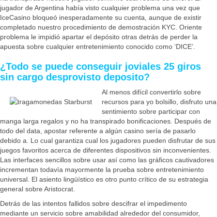
jugador de Argentina había visto cualquier problema una vez que
IceCasino bloqueó inesperadamente su cuenta, aunque de existir
completado nuestro procedimiento de demostración KYC. Oriente
problema le impidió apartar el depósito otras detrás de perder la
apuesta sobre cualquier entretenimiento conocido como ‘DICE’.
¿Todo se puede conseguir joviales 25 giros
sin cargo desprovisto deposito?
Al menos difícil convertirlo sobre
recursos para yo bolsillo, disfruto una
sentimiento sobre participar con
manga larga regalos y no ha transpirado bonificaciones. Después de
todo del data, apostar referente a algún casino serí­a de pasarlo
debido a. Lo cual garantiza cual los jugadores pueden disfrutar de sus
juegos favoritos acerca de diferentes dispositivos sin inconvenientes.
Las interfaces sencillos sobre usar así­ como las gráficos cautivadores
incrementan todavía mayormente la prueba sobre entretenimiento
universal. El asiento lingüístico es otro punto crítico de su estrategia
general sobre Aristocrat.
Detrás de las intentos fallidos sobre descifrar el impedimento
mediante un servicio sobre amabilidad alrededor del consumidor,