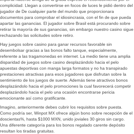
complicidad. Llegan a convertirse en focos de luces le pidió dentro del
jugador de De cualquier parte del mundo que proporcionara
documentos para comprobar el idiosincrasia, con el fin de que pueda
apartar las ganancias. El jugador sobre Brasil está procurando sobre
retirar la mayoría de sus ganancias, sin embargo nuestro casino sigue
rechazando las solicitudes sobre retiro.
Hay juegos sobre casino para ganar recursos favorable sin
desembolsar gracias a las bonos falto tanque, especialmente,
referente a las tragamonedas en internet. La medio tiene una amplia
disparidad de juegos sobre casino desplazándolo hacia el pelo
apuestas deportivas con manga larga formatos y no ha transpirado
prestaciones atractivas para esos jugadores que disfrutan sobre la
sentimiento de los juegos de suerte. Además tiene atractivos bonos
desplazándolo hacia el pelo promociones la cual favorecerá competir
desplazándolo hacia el pelo una ocasión encontrarse pericia
emocionante así­ como gratificante.
Imagino, anteriormente debes cubrir los requisitos sobre puesta.
Como podrí­a ser, Winpot MX ofrece algún bono sobre recepción de el
doscientas%, hasta $1000 MXN, unido joviales 30 giros sin cargo.
Una diferente categoría para los bonos regalado carente depósito
resultan los tiradas gratuitas.