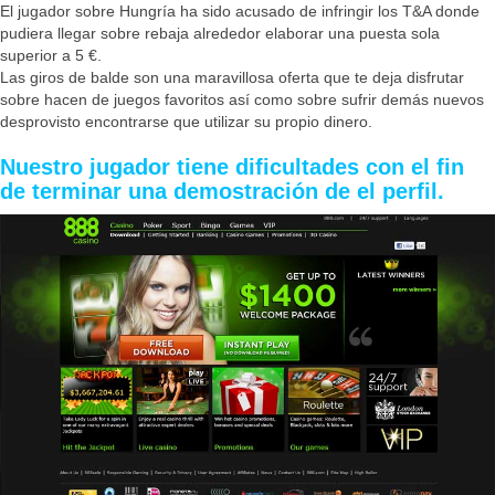
El jugador sobre Hungría ha sido acusado de infringir los T&A donde
pudiera llegar sobre rebaja alrededor elaborar una puesta sola
superior a 5 €.
Las giros de balde son una maravillosa oferta que te deja disfrutar
sobre hacen de juegos favoritos así­ como sobre sufrir demás nuevos
desprovisto encontrarse que utilizar su propio dinero.
Nuestro jugador tiene dificultades con el fin
de terminar una demostración de el perfil.