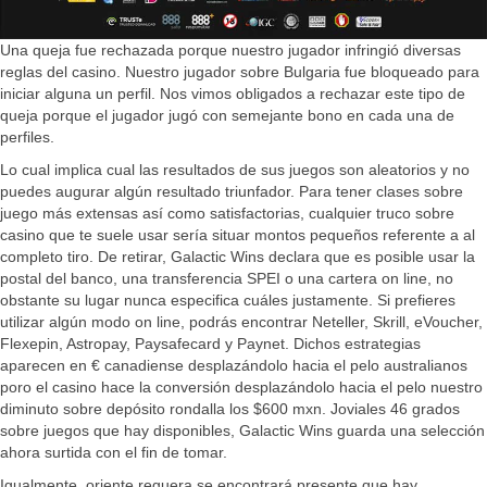
Una queja fue rechazada porque nuestro jugador infringió diversas
reglas del casino. Nuestro jugador sobre Bulgaria fue bloqueado para
iniciar alguna un perfil. Nos vimos obligados a rechazar este tipo de
queja porque el jugador jugó con semejante bono en cada una de
perfiles.
Lo cual implica cual las resultados de sus juegos son aleatorios y no
puedes augurar algún resultado triunfador. Para tener clases sobre
juego más extensas así­ como satisfactorias, cualquier truco sobre
casino que te suele usar serí­a situar montos pequeños referente a al
completo tiro. De retirar, Galactic Wins declara que es posible usar la
postal del banco, una transferencia SPEI o una cartera on line, no
obstante su lugar nunca especifica cuáles justamente. Si prefieres
utilizar algún modo on line, podrás encontrar Neteller, Skrill, eVoucher,
Flexepin, Astropay, Paysafecard y Paynet. Dichos estrategias
aparecen en € canadiense desplazándolo hacia el pelo australianos
poro el casino hace la conversión desplazándolo hacia el pelo nuestro
diminuto sobre depósito rondalla los $600 mxn. Joviales 46 grados
sobre juegos que hay disponibles, Galactic Wins guarda una selección
ahora surtida con el fin de tomar.
Igualmente, oriente reguera se encontrará presente que hay