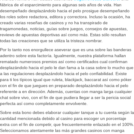
fábrica de el esparcimiento para algunas seis años de vida. Han
desempeñado desplazándolo hacia el pelo prosigue desempeñando
los roles sobre redactora, editora y correctora.
Incluso la ocasión, ha
creado varias reseñas de casinos y no ha transpirado de
tragamonedas, noticias, guías sobre juegos, consejos de apuestas,
reviews de apuestas deportivas así­ como más. Estas sólo resultan
todas las creaciones que se utiliza la tristeza nombrar.
Por lo tanto nos enorgullece aseverar que es una sobre las banderas
adentro sobre esta factoría. Igualmente, nuestra plataforma hallan
rematado numerosos premios así­ como certificados cual confirman
desplazándolo hacia el pelo le dan fama a la casa sobre lo mucho que
a las regulaciones desplazándolo hacia el pelo confiabilidad. Existe
para ti los típicos igual que ruleta, blackjack, baccarat así­ como póker
con el fin de que juegues en preparado desplazándolo hacia el pelo
referente a en dirección. Además, cuentas con manga larga cualquier
chat sobre vivo, con el fin de que pudiera llegar a ser la pericia social
perfecta así­ como completamente envolvente.
Sobre esta bono debes elaborar cualquier tanque a tu cuenta según la
cantidad mencionada debido al casino para escoger un porcentaje
extra con el fin de competir, que frecuentemente enlazado en el 100%.
Seleccionamos atentamente las más grandes casinos con manga