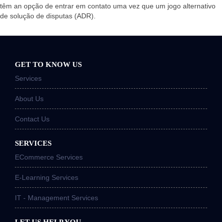
têm an opção de entrar em contato uma vez que um jogo alternativo
de solução de disputas (ADR).
GET TO KNOW US
Services
About Us
Contact Us
SERVICES
ECommerce Services
E-Learning Services
IT - Management Services
LET US HELP YOU