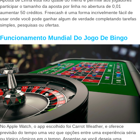
participar o tamanho da aposta por linha no abertura de 0,01
aumentar 50 créditos. Freecash é uma forma incrivelmente fácil de
usar onde você pode ganhar algum de verdade completando tarefas
simples, pesquisas ou ofertas.
Funcionamento Mundial Do Jogo De Bingo
No Apple Watch, o app escolhido foi Carrot Weather, e oferece
previsão do tempo uma vez que opções entre uma experiência séria
ou tópico cômicos em o tempo. Assentar-se você deseja uma