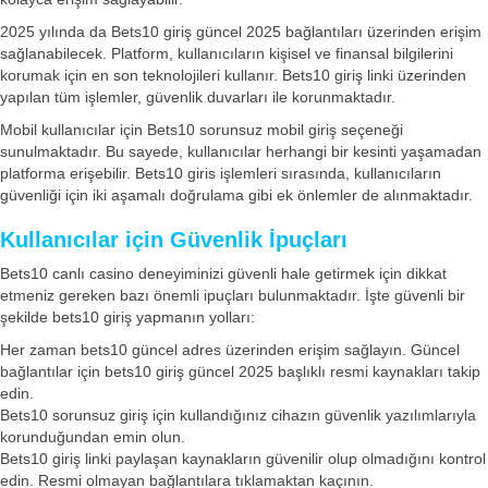
2025 yılında da Bets10 giriş güncel 2025 bağlantıları üzerinden erişim
sağlanabilecek. Platform, kullanıcıların kişisel ve finansal bilgilerini
korumak için en son teknolojileri kullanır. Bets10 giriş linki üzerinden
yapılan tüm işlemler, güvenlik duvarları ile korunmaktadır.
Mobil kullanıcılar için Bets10 sorunsuz mobil giriş seçeneği
sunulmaktadır. Bu sayede, kullanıcılar herhangi bir kesinti yaşamadan
platforma erişebilir. Bets10 giris işlemleri sırasında, kullanıcıların
güvenliği için iki aşamalı doğrulama gibi ek önlemler de alınmaktadır.
Kullanıcılar için Güvenlik İpuçları
Bets10 canlı casino deneyiminizi güvenli hale getirmek için dikkat
etmeniz gereken bazı önemli ipuçları bulunmaktadır. İşte güvenli bir
şekilde bets10 giriş yapmanın yolları:
Her zaman bets10 güncel adres üzerinden erişim sağlayın. Güncel
bağlantılar için bets10 giriş güncel 2025 başlıklı resmi kaynakları takip
edin.
Bets10 sorunsuz giriş için kullandığınız cihazın güvenlik yazılımlarıyla
korunduğundan emin olun.
Bets10 giriş linki paylaşan kaynakların güvenilir olup olmadığını kontrol
edin. Resmi olmayan bağlantılara tıklamaktan kaçının.