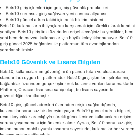
Bets10 giriş işlemleri için gelişmiş güvenlik protokolleri.
Bets10 sorunsuz giriş sağlayan yeni sunucu altyapısı.
Bets10 güncel adres takibi için anlık bildirim sistemi.
Bets 10, kullanıcıların ihtiyaçlarını karşılamak için sürekli olarak kendini
yeniliyor. Bets10 giriş linki üzerinden erişebileceğiniz bu yenilikler, hem
yeni hem de mevcut kullanıcılar için büyük kolaylıklar sunuyor. Bets10
giriş güncel 2025 bağlantısı ile platformun tüm avantajlarından
yararlanabilirsiniz.
Bets10 Güvenlik ve Lisans Bilgileri
Bets10, kullanıcılarının güvenliğini ön planda tutan ve uluslararası
standartlara uygun bir platformdur. Bets10 giriş işlemleri, şifrelenmiş
bağlantılar üzerinden gerçekleştirilerek kullanıcı verileri korunmaktadır.
Platform, Curacao lisansına sahip olup, bu lisans sayesinde
güvenilirliğini kanıtlamıştır.
Bets10 giriş güncel adresleri üzerinden erişim sağlandığında,
kullanıcılar sorunsuz bir deneyim yaşar. Bets10 güncel adres bilgileri,
resmi kaynaklar aracılığıyla sürekli güncellenir ve kullanıcıların erişim
sorunu yaşamaması için önlemler alınır. Ayrıca, Bets10 sorunsuz giriş
imkanı sunan mobil uyumlu tasarımı sayesinde, kullanıcılar her yerden
kolayca erişim sağlayabilir.