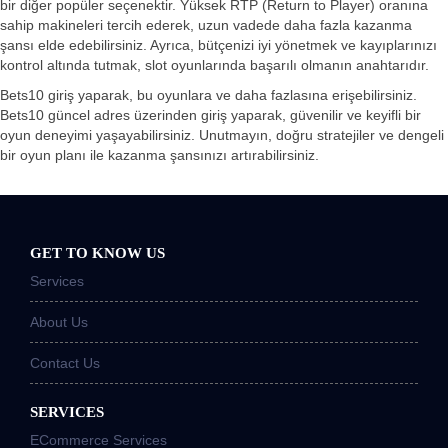
bir diğer popüler seçenektir. Yüksek RTP (Return to Player) oranına
sahip makineleri tercih ederek, uzun vadede daha fazla kazanma
şansı elde edebilirsiniz. Ayrıca, bütçenizi iyi yönetmek ve kayıplarınızı
kontrol altında tutmak, slot oyunlarında başarılı olmanın anahtarıdır.
Bets10 giriş yaparak, bu oyunlara ve daha fazlasına erişebilirsiniz.
Bets10 güncel adres üzerinden giriş yaparak, güvenilir ve keyifli bir
oyun deneyimi yaşayabilirsiniz. Unutmayın, doğru stratejiler ve dengeli
bir oyun planı ile kazanma şansınızı artırabilirsiniz.
GET TO KNOW US
Services
About Us
Contact Us
SERVICES
ECommerce Services