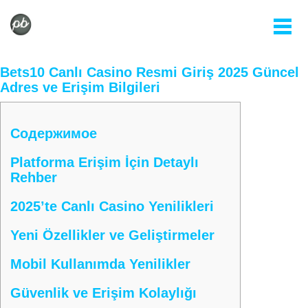
Bets10 Canlı Casino Resmi Giriş 2025 Güncel
Adres ve Erişim Bilgileri
Содержимое
Platforma Erişim İçin Detaylı
Rehber
2025’te Canlı Casino Yenilikleri
Yeni Özellikler ve Geliştirmeler
Mobil Kullanımda Yenilikler
Güvenlik ve Erişim Kolaylığı