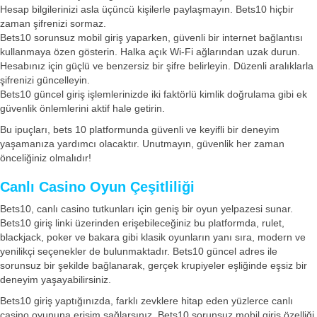
Hesap bilgilerinizi asla üçüncü kişilerle paylaşmayın. Bets10 hiçbir
zaman şifrenizi sormaz.
Bets10 sorunsuz mobil giriş yaparken, güvenli bir internet bağlantısı
kullanmaya özen gösterin. Halka açık Wi-Fi ağlarından uzak durun.
Hesabınız için güçlü ve benzersiz bir şifre belirleyin. Düzenli aralıklarla
şifrenizi güncelleyin.
Bets10 güncel giriş işlemlerinizde iki faktörlü kimlik doğrulama gibi ek
güvenlik önlemlerini aktif hale getirin.
Bu ipuçları, bets 10 platformunda güvenli ve keyifli bir deneyim
yaşamanıza yardımcı olacaktır. Unutmayın, güvenlik her zaman
önceliğiniz olmalıdır!
Canlı Casino Oyun Çeşitliliği
Bets10, canlı casino tutkunları için geniş bir oyun yelpazesi sunar.
Bets10 giriş linki üzerinden erişebileceğiniz bu platformda, rulet,
blackjack, poker ve bakara gibi klasik oyunların yanı sıra, modern ve
yenilikçi seçenekler de bulunmaktadır. Bets10 güncel adres ile
sorunsuz bir şekilde bağlanarak, gerçek krupiyeler eşliğinde eşsiz bir
deneyim yaşayabilirsiniz.
Bets10 giriş yaptığınızda, farklı zevklere hitap eden yüzlerce canlı
casino oyununa erişim sağlarsınız. Bets10 sorunsuz mobil giriş özelliği