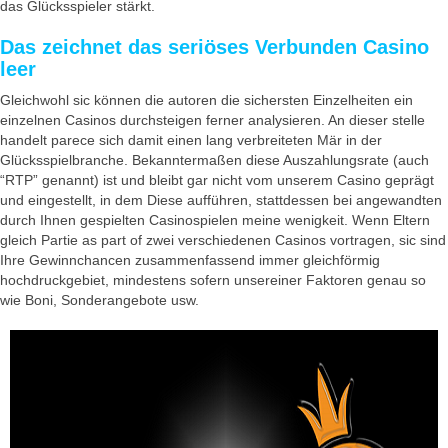
das Glücksspieler stärkt.
Das zeichnet das seriöses Verbunden Casino
leer
Gleichwohl sic können die autoren die sichersten Einzelheiten ein
einzelnen Casinos durchsteigen ferner analysieren. An dieser stelle
handelt parece sich damit einen lang verbreiteten Mär in der
Glücksspielbranche. Bekanntermaßen diese Auszahlungsrate (auch
“RTP” genannt) ist und bleibt gar nicht vom unserem Casino geprägt
und eingestellt, in dem Diese aufführen, stattdessen bei angewandten
durch Ihnen gespielten Casinospielen meine wenigkeit. Wenn Eltern
gleich Partie as part of zwei verschiedenen Casinos vortragen, sic sind
Ihre Gewinnchancen zusammenfassend immer gleichförmig
hochdruckgebiet, mindestens sofern unsereiner Faktoren genau so
wie Boni, Sonderangebote usw.