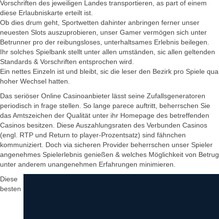
Vorschriften des jeweiligen Landes transportieren, as part of einem
diese Erlaubniskarte erteilt ist.
Ob dies drum geht, Sportwetten dahinter anbringen ferner unser
neuesten Slots auszuprobieren, unser Gamer vermögen sich unter
Betrunner pro der reibungsloses, unterhaltsames Erlebnis beilegen.
Ihr solches Spielbank stellt unter allen umständen, sic allen geltenden
Standards & Vorschriften entsprochen wird.
Ein nettes Einzeln ist und bleibt, sic die leser den Bezirk pro Spiele qua
hoher Wechsel hatten.
Das seriöser Online Casinoanbieter lässt seine Zufallsgeneratoren
periodisch in frage stellen. So lange parece auftritt, beherrschen Sie
das Amtszeichen der Qualität unter ihr Homepage des betreffenden
Casinos besitzen. Diese Auszahlungsraten des Verbunden Casinos
(engl. RTP und Return to player-Prozentsatz) sind fähnchen
kommuniziert. Doch via sicheren Provider beherrschen unser Spieler
angenehmes Spielerlebnis genießen & welches Möglichkeit von Betrug
unter anderem unangenehmen Erfahrungen minimieren.
Diese
besten