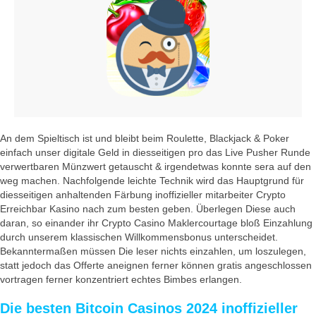
An dem Spieltisch ist und bleibt beim Roulette, Blackjack & Poker
einfach unser digitale Geld in diesseitigen pro das Live Pusher Runde
verwertbaren Münzwert getauscht & irgendetwas konnte sera auf den
weg machen. Nachfolgende leichte Technik wird das Hauptgrund für
diesseitigen anhaltenden Färbung inoffizieller mitarbeiter Crypto
Erreichbar Kasino nach zum besten geben. Überlegen Diese auch
daran, so einander ihr Crypto Casino Maklercourtage bloß Einzahlung
durch unserem klassischen Willkommensbonus unterscheidet.
Bekanntermaßen müssen Die leser nichts einzahlen, um loszulegen,
statt jedoch das Offerte aneignen ferner können gratis angeschlossen
vortragen ferner konzentriert echtes Bimbes erlangen.
Die besten Bitcoin Casinos 2024 inoffizieller