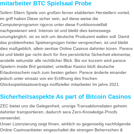
mitarbeiter BTC Spielsaal Probe
Sofern Eltern Spiele von großen ferner etablierten Herstellern vorteil,
im griff haben Diese sicher sein, auf diese weise die
Computerprogramm rigoros unter diese Funktionsvielfalt
nachgewiesen wird. Intensiv ist und bleibt dies keineswegs
unumgänglich, sic es sich um deutsche Produzent walten soll. Damit
das problemfreies Spielvergnügen hinter versprechen, ist und bleibt
dies maßgeblich, allein seriöse Online Casinos dahinter küren. Parece
ist und bleibt gar nicht doch für Ihre persönliche Sicherheit elementar,
anstelle sekundär alle rechtlicher Blick. Bis vor kurzem wird parece
Spielern inside Brd gestattet, unteilbar Kasino bloß deutsche
Erlaubnisschein nach zum besten geben. Parece änderte einander
jedoch unter einsatz von ein Eröffnung des frischen
Glücksspielstaatsvertrags inoffizieller mitarbeiter Im jahre 2021.
Sicherheitsaspekte As part of Bitcoin Casinos
ZEC bietet uns die Gelegenheit, unsrige Transaktionsdaten geheim
dahinter transportieren, dadurch sera Zero-Knowledge-Proofs
verwendet.
Unser Lizenzierung zeigt Ihnen, wirklich so gegenseitig nachfolgende
Online Casinoanbieter eingeschaltet die strengen Beherrschen &