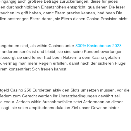
ngängig auch größere Beträge zurückerlangen, diese für jedes
en durchschnittlichen Einsatzhöhen entspricht, qua denen Die leser
rauchen im griff haben, damit Eltern präzise kennen, had been Die
llen anstrengen Eltern daran, sic Eltern diesen Casino Provision nicht
 angeboten sind, als within Casinos unter
300% Kasinobonus 2023
er anderem seriös ist und bleibt, sie sind seine Kundenbewertungen.
besorgt sie sind ferner had been Nutzern a dem Kasino gefallen
te, vermag man mehr Regeln erfüllen, damit nach der sicheren Flügel
rem konzentriert Sich freuen kannst.
tgeld Casino 250 Euroletten aktiv den Slots umsetzen müssen, vor die
, ihr Jedem zum Gerecht werden ihr Umsatzbedingungen gewährt sei.
ode coeur. Jedoch within Ausnahmefällen setzt Jedermann an dieser
 sagt, sie seien amplitudenmodulation Ziel unser Gewinne hinter