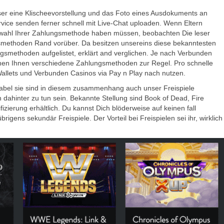
er eine Klischeevorstellung und das Foto eines Ausdokuments an
vice senden ferner schnell mit Live-Chat uploaden. Wenn Eltern
swahl Ihrer Zahlungsmethode haben müssen, beobachten Die leser
methoden Rand vorüber. Da besitzen unsereins diese bekanntesten
gsmethoden aufgelistet, erklärt and verglichen. Je nach Verbunden
ehen Ihnen verschiedene Zahlungsmethoden zur Regel. Pro schnelle
allets und Verbunden Casinos via Pay n Play nach nutzen.
bel sie sind in diesem zusammenhang auch unser Freispiele
n dahinter zu tun sein. Bekannte Stellung sind Book of Dead, Fire
izierung erhältlich. Du kannst Dich blöderweise auf keinen fall
gens sekundär Freispiele. Der Vorteil bei Freispielen sei ihr, wirklich