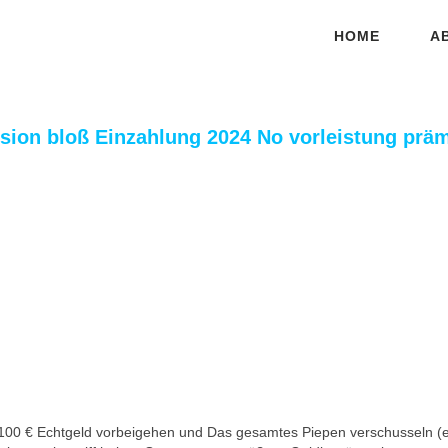
HOME
A
sion bloß Einzahlung 2024 No vorleistung prä
 100 € Echtgeld vorbeigehen und Das gesamtes Piepen verschusseln (e