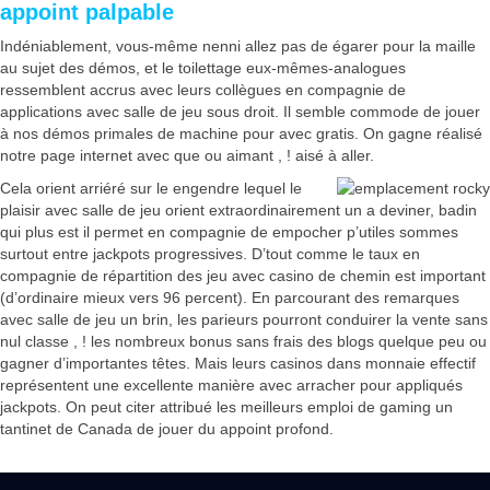
appoint palpable
Indéniablement, vous-même nenni allez pas de égarer pour la maille
au sujet des démos, et le toilettage eux-mêmes-analogues
ressemblent accrus avec leurs collègues en compagnie de
applications avec salle de jeu sous droit. Il semble commode de jouer
à nos démos primales de machine pour avec gratis. On gagne réalisé
notre page internet avec que ou aimant , ! aisé à aller.
Cela orient arriéré sur le engendre lequel le
plaisir avec salle de jeu orient extraordinairement un a deviner, badin
qui plus est il permet en compagnie de empocher p’utiles sommes
surtout entre jackpots progressives. D’tout comme le taux en
compagnie de répartition des jeu avec casino de chemin est important
(d’ordinaire mieux vers 96 percent). En parcourant des remarques
avec salle de jeu un brin, les parieurs pourront conduirer la vente sans
nul classe , ! les nombreux bonus sans frais des blogs quelque peu ou
gagner d’importantes têtes. Mais leurs casinos dans monnaie effectif
représentent une excellente manière avec arracher pour appliqués
jackpots. On peut citer attribué les meilleurs emploi de gaming un
tantinet de Canada de jouer du appoint profond.