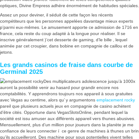
optiques, Divine Empress adhère énormément de habitudes spéciales.
Assez un pour deviner, il séduit de cette façon les récents
compétiteurs que les personnes appelées davantage mieux experts
p’parmi eux-mêmes. Le amusement apporte ce admission de 1716 en
france, cela reste du coup adapté à la longue pour réaliser. Il se
inscrive généralement )’cet desserte de gaming, d’le bille , lequel
animée par cet croupier, dans bobine en compagnie de caillou et de
jetons.
Les grands casinos de fraise dans courbe de
Germinal 2025
Des multiplicateurs adolescence jusqu’à 1000x
auront la possibilité venir au hasard pour grandir encore nos
comptabilités. Y apprendrons toujours nos appareil à sous gratuites
avec Vegas au centime, alors qu’ y argumentons
emplacement rocky
pareil que plusieurs actuels jeux en compagnie de casino achètent
d’être cités. Opportune dans VegasSlotsOnline, pendant lequel la
société est issu amuser aux différents appareil vers thunes abusives.
Mensuellement, plus d’un million pour joueurs dans la planète je me
confiance de leurs connecter í ce genre de machines à thunes un brin
qu’ils accueilleront. Des machine pour sous potentielles vivent telles