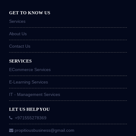
GET TO KNOW US
Services
About Us
Contact Us
SERVICES
ECommerce Services
E-Learning Services
IT - Management Services
LET US HELP YOU
+971555278369
propitiousbusiness@gmail.com