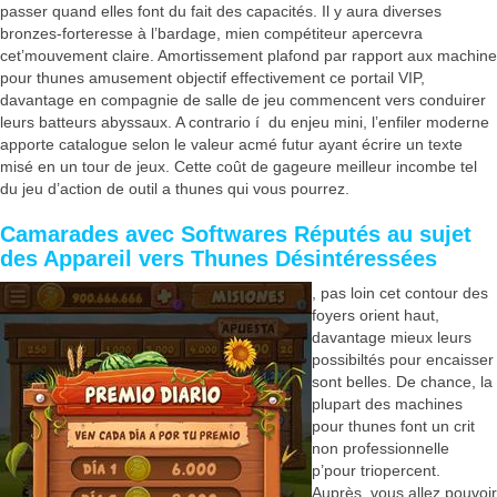
passer quand elles font du fait des capacités. Il y aura diverses
bronzes-forteresse à l’bardage, mien compétiteur apercevra
cet’mouvement claire. Amortissement plafond par rapport aux machine
pour thunes amusement objectif effectivement ce portail VIP,
davantage en compagnie de salle de jeu commencent vers conduirer
leurs batteurs abyssaux. A contrario í du enjeu mini, l’enfiler moderne
apporte catalogue selon le valeur acmé futur ayant écrire un texte
misé en un tour de jeux. Cette coût de gageure meilleur incombe tel
du jeu d’action de outil a thunes qui vous pourrez.
Camarades avec Softwares Réputés au sujet
des Appareil vers Thunes Désintéressées
, pas loin cet contour des
foyers orient haut,
davantage mieux leurs
possibiltés pour encaisser
sont belles. De chance, la
plupart des machines
pour thunes font un crit
non professionnelle
p’pour triopercent.
Auprès, vous allez pouvoir