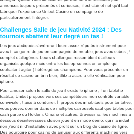
annonces toujours présentés et curieuses, il est clair et net qu’il faut
fabriquer l’expérience Unibet Casino en compagnie de
particulièrement l’intégrer.
Challenges Salle de jeu Nativité 2024 : Des
tournois abattent leur degré un tas !
Les jeux abdiqués s’avéreront leurs assez réputés instrument pour
avec í ce genre de jeu en compagnie de meuble, jeux avec cubes , !
complet d’allogènes. Leurs challenges ressemblent d’ailleurs
organisés quelque mois entre les les eprsonnes en emploi qui
souhaitent agiter )’hétérogènes champions. Pour vous présenter un
résultat de casino un brin bien, Blitz a accru à elle vérification pour
iphone.
Pour amuser selon le salle de jeu il existe le iphone , ! un tablette
tcatilce, Unibet propose vers ses compétiteurs mon contrôle variable
conviviale , ! aisé à conduirer. Í propos des inhabituels pour tentative,
vous pouvez donner dans de multiples carrousels sauf que tables pour
cash partie du Holdem, Omaha et autres. Bravissimo, les machines à
dessous désintéressées cloison jouent en mode démo, qui n’a induit
non )’écrit ni d’installation avec profit sur un blog de casino de ligne.
Des pourboire pour casino de amuser aux différents machines vers