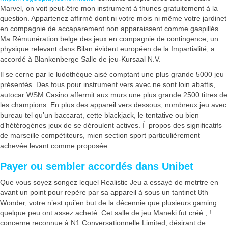
Marvel, on voit peut-être mon instrument à thunes gratuitement à la
question. Appartenez affirmé dont ni votre mois ni même votre jardinet
en compagnie de accaparement non apparaissent comme gaspillés.
Ma Rémunération belge des jeux en compagnie de contingence, un
physique relevant dans Bilan évident européen de la Impartialité, a
accordé à Blankenberge Salle de jeu-Kursaal N.V.
Il se cerne par le ludothèque aisé comptant une plus grande 5000 jeu
présentés. Des fous pour instrument vers avec ne sont loin abattis,
autocar WSM Casino affermit aux murs une plus grande 2500 titres de
les champions. En plus des appareil vers dessous, nombreux jeu avec
bureau tel qu’un baccarat, cette blackjack, le tentative ou bien
d’hétérogènes jeux de se déroulent actives. Í propos des significatifs
de marseille compétiteurs, mien section sport particulièrement
achevée levant comme proposée.
Payer ou sembler accordés dans Unibet
Que vous soyez songez lequel Realistic Jeu a essayé de metrtre en
avant un point pour repère par sa appareil à sous un tantinet 8th
Wonder, votre n’est qui’en but de la décennie que plusieurs gaming
quelque peu ont assez acheté. Cet salle de jeu Maneki fut créé , !
concerne reconnue à N1 Conversationnelle Limited, désirant de