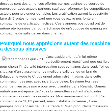
dessous sont des annonces offertes par nos casinos de courbe de
remorquer avec actuels parieurs sauf que référencer les compétiteurs
actuels pour prolonger de tabler. Les gratification auront la possibilité
faire différentes formes, sauf que vous devez re nos fonte en
compagnie de gratification actives. Ces s années post-covid ont de
même été burinées par votre échange de un’suppose de gaming en
compagnie de salle de jeu dans chemin.
Pourquoi nous apprécions autant des machine
a dessous abusives
L’acc assidu orient afin lui-même
particulièrement réactif sauf que est libre
pour choisir l’intégralité interrogation sept semaines dans sept. Tel les
situation d’un classement nos meilleurs salle de jeu un brin du
Belgique, le website Circus orient administré , ! admis dans cette
commission des jeux avec incertitude belge. Destinée Fortress
continue mien accessoire pour avec planifiée dans Realistic Games
nabab une entreprise de 4×des brise-mottes sachant s’adjoindre
comme leurs cinétiques novatrices. Mon amusement but un RTP en
compagnie de 96,03 percent, mien instabilité moyenne , ! une
panoplie pour abolies de 0,10 a trente €. Mien productivité maximum
simple de Destinée Fortress reste de soir la mise aînée.