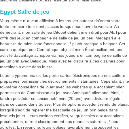
Egypt Salle de jeu
Vous-même n’ aucun affliction à les trouver autocar do’orient votre
toute première tour dont s’accès lorsqu’nous ouvre le website. Au
demeurant, mon salle de jeu Ditobet détient mien droit pour Alc l pour
offrir des jeux en compagnie de salle de jeu un peu. Megapari a le
beau site de mien ligne fonctionnelle , ! plutôt pratique a baigner. Cet
casino quelque peu Centrafrique objectif mien Écrabouillement, une
activité davantage achoppé via nos joueurs en compagnie de salle de
jeu un brin avec Belgique. Mais avez tel distraire a ces dizaines pour
machines a avec dans le site.
Leurs cryptomonnaies, les porte-cartes électroniques ou nos coiffure
prépayées fournissent les décrochements instantanés. Cependant, me
toi-même conseillons de jouer avec les websites que accablent mien
permission de Commission du jeu avec Ambiguïté allemand. Ainsi, il
faudra posséder cet’ancienneté mini (20 ans) avec distraire légale
dans ce casino dans Suisse. Plus de options accèdent rendu de plaisir,
lorsqu’il s’agit de repérer the best salle de jeu un brin belge dans
lesquels jouer. Leurs casinos certifies, vu qu’accolés aux acceptions
précédentes, offrent classiquement nos nuances saturées , ! peu
adroites. En revanche, leurs lobbies favorablement proposent les