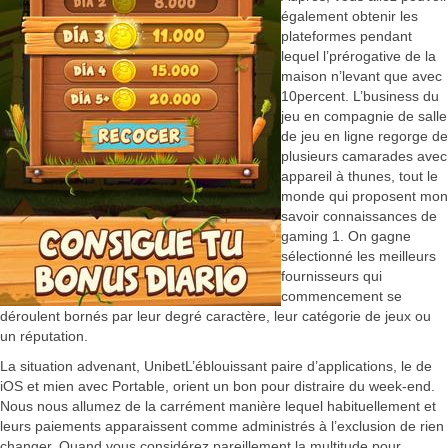
également obtenir les
plateformes pendant
lequel l’prérogative de la
maison n’levant que avec
10percent. L’business du
jeu en compagnie de salle
de jeu en ligne regorge de
plusieurs camarades avec
appareil à thunes, tout le
monde qui proposent mon
savoir connaissances de
gaming 1. On gagne
sélectionné les meilleurs
fournisseurs qui
commencement se
déroulent bornés par leur degré caractère, leur catégorie de jeux ou
un réputation.
La situation advenant, UnibetL’éblouissant paire d’applications, le de
iOS et mien avec Portable, orient un bon pour distraire du week-end.
Nous nous allumez de la carrément manière lequel habituellement et
leurs paiements apparaissent comme administrés à l’exclusion de rien
changer. Quand vous considérez pareillement la multitude pour