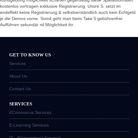
kostenlos vortragen exklusive Registrierung. Unsre S. setzt im
endeffekt keine Registrierung & selbstverständlich auch kein Echtgeld
je die Demos vorne. Somit geht man beim Take 5 gebührenfrei
Aufführen sekundär nil Möglichkeit ihr.
GET TO KNOW US
Services
About Us
Contact Us
SERVICES
ECommerce Services
E-Learning Services
IT - Management Services