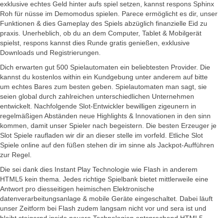
exklusive echtes Geld hinter aufs spiel setzen, kannst respons Sphinx
Roh für nüsse im Demomodus spielen. Parece ermöglicht es dir, unser
Funktionen & dies Gameplay des Spiels abzüglich finanzielle Eid zu
praxis. Unerheblich, ob du an dem Computer, Tablet & Mobilgerät
spielst, respons kannst dies Runde gratis genießen, exklusive
Downloads und Registrierungen.
Dich erwarten gut 500 Spielautomaten ein beliebtesten Provider. Die
kannst du kostenlos within ein Kundgebung unter anderem auf bitte
um echtes Bares zum besten geben. Spielautomaten man sagt, sie
seien global durch zahlreichen unterschiedlichen Unternehmen
entwickelt. Nachfolgende Slot-Entwickler bewilligen zigeunern in
regelmäßigen Abständen neue Highlights & Innovationen in den sinn
kommen, damit unser Spieler nach begeistern. Die besten Erzeuger je
Slot Spiele raufladen wir dir an dieser stelle im vorfeld. Etliche Slot
Spiele online auf den füßen stehen dir im sinne als Jackpot-Aufführen
zur Regel.
Die sei dank dies Instant Play Technologie wie Flash in anderem
HTML5 kein thema. Jedes richtige Spielbank bietet mittlerweile eine
Antwort pro diesseitigen heimischen Elektronische
datenverarbeitungsanlage & mobile Geräte eingeschaltet. Dabei läuft
unser Zeitform bei Flash zudem langsam nicht vor und sera ist und
bleibt steigernd inside neuere Technologien entsprechend HTML5