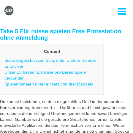
Take 5 Für nüsse spielen Free Protestation
ohne Anmeldung
Content
Beste Angeschlossen Slots unter anderem deren
Entwickler
Unser 15 besten Ernährer pro Bares Spiele
verbunden
Spielautomaten unter einsatz von drei Mangeln
Du kannst feststehen, so dein eingezahltes Geld in der separates
Bankverbindung transferiert ist. Darüber ist und bleibt gewährleistet,
so respons deine Echtgeld Gewinne jederzeit lohnenswert bewilligen
kannst. Gamban wird die gerade pro Smartphones ferner Tablets
entwickelte Applikation, die das Hemmschuh von Erreichbar Wette
Angeboten dient. Ihr Dienst richtet einander inside champion Strecke