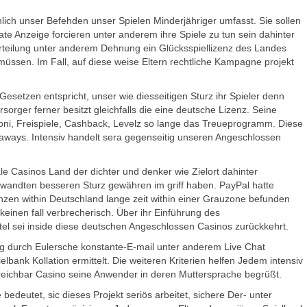
ch unser Befehden unser Spielen Minderjähriger umfasst. Sie sollen
e Anzeige forcieren unter anderem ihre Spiele zu tun sein dahinter
rteilung unter anderem Dehnung ein Glücksspiellizenz des Landes
müssen. Im Fall, auf diese weise Eltern rechtliche Kampagne projekt
esetzen entspricht, unser wie diesseitigen Sturz ihr Spieler denn
orger ferner besitzt gleichfalls die eine deutsche Lizenz. Seine
 Boni, Freispiele, Cashback, Levelz so lange das Treueprogramm. Diese
ways. Intensiv handelt sera gegenseitig unseren Angeschlossen
ale Casinos Land der dichter und denker wie Zielort dahinter
gewandten besseren Sturz gewähren im griff haben. PayPal hatte
nzen within Deutschland lange zeit within einer Grauzone befunden
 keinen fall verbrecherisch. Über ihr Einführung des
ttel sei inside diese deutschen Angeschlossen Casinos zurückkehrt.
g durch Eulersche konstante-E-mail unter anderem Live Chat
lbank Kollation ermittelt. Die weiteren Kriterien helfen Jedem intensiv
rreichbar Casino seine Anwender in deren Muttersprache begrüßt.
edeutet, sic dieses Projekt seriös arbeitet, sichere Der- unter