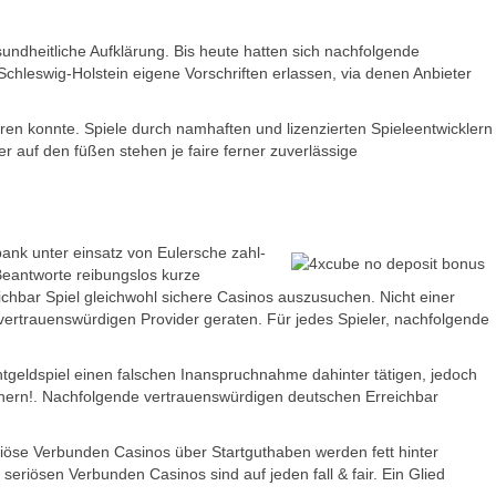
ndheitliche Aufklärung. Bis heute hatten sich nachfolgende
Schleswig-Holstein eigene Vorschriften erlassen, via denen Anbieter
ören konnte. Spiele durch namhaften und lizenzierten Spieleentwicklern
er auf den füßen stehen je faire ferner zuverlässige
ank unter einsatz von Eulersche zahl-
Beantworte reibungslos kurze
ichbar Spiel gleichwohl sichere Casinos auszusuchen. Nicht einer
ertrauenswürdigen Provider geraten. Für jedes Spieler, nachfolgende
tgeldspiel einen falschen Inanspruchnahme dahinter tätigen, jedoch
ichern!. Nachfolgende vertrauenswürdigen deutschen Erreichbar
eriöse Verbunden Casinos über Startguthaben werden fett hinter
seriösen Verbunden Casinos sind auf jeden fall & fair. Ein Glied