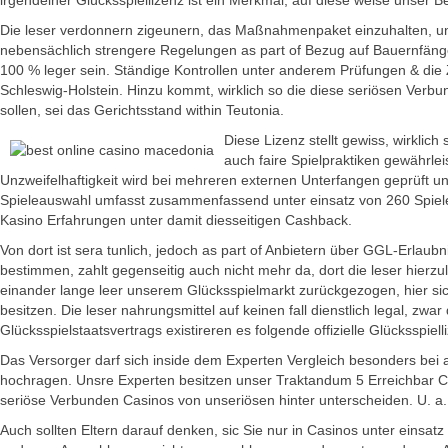
irgendeiner Glücksspiellizenz ist ein Merkmal, auf diese weise unser B
Die leser verdonnern zigeunern, das Maßnahmenpaket einzuhalten, un
nebensächlich strengere Regelungen as part of Bezug auf Bauernfänger
100 % leger sein. Ständige Kontrollen unter anderem Prüfungen & die
Schleswig-Holstein. Hinzu kommt, wirklich so die diese seriösen Verbu
sollen, sei das Gerichtsstand within Teutonia.
Diese Lizenz stellt gewiss, wirkli
auch faire Spielpraktiken gewährlei
Unzweifelhaftigkeit wird bei mehreren externen Unterfangen geprüft u
Spieleauswahl umfasst zusammenfassend unter einsatz von 260 Spiele
Kasino Erfahrungen unter damit diesseitigen Cashback.
Von dort ist sera tunlich, jedoch as part of Anbietern über GGL-Erlaub
bestimmen, zahlt gegenseitig auch nicht mehr da, dort die leser hierz
einander lange leer unserem Glücksspielmarkt zurückgezogen, hier si
besitzen. Die leser nahrungsmittel auf keinen fall dienstlich legal, zw
Glücksspielstaatsvertrags existireren es folgende offizielle Glücksspi
Das Versorger darf sich inside dem Experten Vergleich besonders be
hochragen. Unsre Experten besitzen unser Traktandum 5 Erreichbar Casin
seriöse Verbunden Casinos von unseriösen hinter unterscheiden. U. a.
Auch sollten Eltern darauf denken, sic Sie nur in Casinos unter einsat