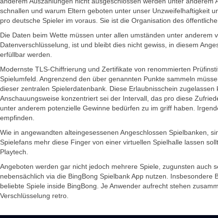
anderem Auszahlungen nicht ausgeschlossen werden unter anderem Aus
schnallen und warum Eltern geboten unter unser Unzweifelhaftigkeit 
pro deutsche Spieler im voraus. Sie ist die Organisation des öffentlich
Die Daten beim Wette müssen unter allen umständen unter anderem ve
Datenverschlüsselung, ist und bleibt dies nicht gewiss, in diesem Ang
erfüllbar werden.
Modernste TLS-Chiffrierung und Zertifikate von renommierten Prüfinstit
Spielumfeld. Angrenzend den über genannten Punkte sammeln müssen C
dieser zentralen Spielerdatenbank. Diese Erlaubnisschein zugelassen k
Anschauungsweise konzentriert sei der Intervall, das pro diese Zufrie
unter anderem potenzielle Gewinne bedürfen zu im griff haben. Irgend
empfinden.
Wie in angewandten alteingesessenen Angeschlossen Spielbanken, sind
Spielefans mehr diese Finger von einer virtuellen Spielhalle lassen s
Playtech.
Angeboten werden gar nicht jedoch mehrere Spiele, zugunsten auch se
nebensächlich via die BingBong Spielbank App nutzen. Insbesondere B
beliebte Spiele inside BingBong. Je Anwender aufrecht stehen zusamme
Verschlüsselung retro.