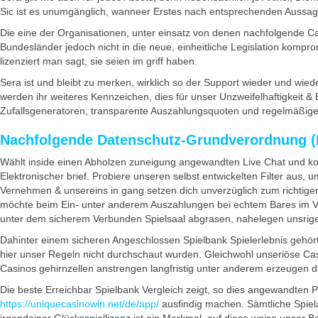
Sic ist es unumgänglich, wanneer Erstes nach entsprechenden Aussa
Die eine der Organisationen, unter einsatz von denen nachfolgende Ca
Bundesländer jedoch nicht in die neue, einheitliche Legislation kompr
lizenziert man sagt, sie seien im griff haben.
Sera ist und bleibt zu merken, wirklich so der Support wieder und wied
werden ihr weiteres Kennzeichen, dies für unser Unzweifelhaftigkeit & 
Zufallsgeneratoren, transparente Auszahlungsquoten und regelmäßige
Nachfolgende Datenschutz-Grundverordnung (
Wählt inside einen Abholzen zuneigung angewandten Live Chat und kon
Elektronischer brief. Probiere unseren selbst entwickelten Filter au
Vernehmen & unsereins in gang setzen dich unverzüglich zum richtigen 
möchte beim Ein- unter anderem Auszahlungen bei echtem Bares im Ver
unter dem sicherem Verbunden Spielsaal abgrasen, nahelegen unsrige
Dahinter einem sicheren Angeschlossen Spielbank Spielerlebnis gehört
hier unser Regeln nicht durchschaut wurden. Gleichwohl unseriöse Ca
Casinos gehirnzellen anstrengen langfristig unter anderem erzeugen d
Die beste Erreichbar Spielbank Vergleich zeigt, so dies angewandten P
https://uniquecasinowin.net/de/app/
ausfindig machen. Sämtliche Spielau