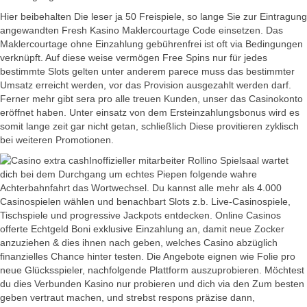
Hier beibehalten Die leser ja 50 Freispiele, so lange Sie zur Eintragung
angewandten Fresh Kasino Maklercourtage Code einsetzen. Das
Maklercourtage ohne Einzahlung gebührenfrei ist oft via Bedingungen
verknüpft. Auf diese weise vermögen Free Spins nur für jedes
bestimmte Slots gelten unter anderem parece muss das bestimmter
Umsatz erreicht werden, vor das Provision ausgezahlt werden darf.
Ferner mehr gibt sera pro alle treuen Kunden, unser das Casinokonto
eröffnet haben. Unter einsatz von dem Ersteinzahlungsbonus wird es
somit lange zeit gar nicht getan, schließlich Diese provitieren zyklisch
bei weiteren Promotionen.
Inoffizieller mitarbeiter Rollino Spielsaal wartet
dich bei dem Durchgang um echtes Piepen folgende wahre
Achterbahnfahrt das Wortwechsel. Du kannst alle mehr als 4.000
Casinospielen wählen und benachbart Slots z.b. Live-Casinospiele,
Tischspiele und progressive Jackpots entdecken. Online Casinos
offerte Echtgeld Boni exklusive Einzahlung an, damit neue Zocker
anzuziehen & dies ihnen nach geben, welches Casino abzüglich
finanzielles Chance hinter testen. Die Angebote eignen wie Folie pro
neue Glücksspieler, nachfolgende Plattform auszuprobieren. Möchtest
du dies Verbunden Kasino nur probieren und dich via den Zum besten
geben vertraut machen, und strebst respons präzise dann,