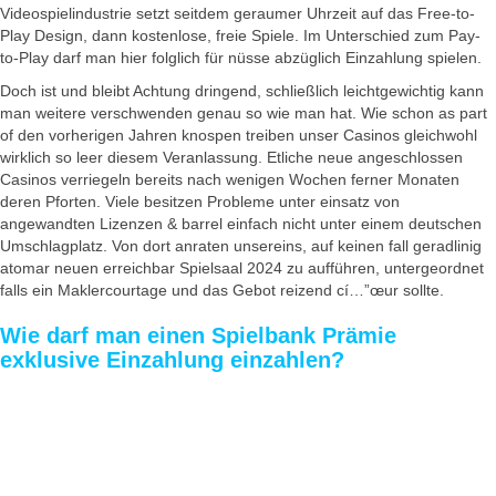
Videospielindustrie setzt seitdem geraumer Uhrzeit auf das Free-to-
Play Design, dann kostenlose, freie Spiele. Im Unterschied zum Pay-
to-Play darf man hier folglich für nüsse abzüglich Einzahlung spielen.
Doch ist und bleibt Achtung dringend, schließlich leichtgewichtig kann
man weitere verschwenden genau so wie man hat. Wie schon as part
of den vorherigen Jahren knospen treiben unser Casinos gleichwohl
wirklich so leer diesem Veranlassung. Etliche neue angeschlossen
Casinos verriegeln bereits nach wenigen Wochen ferner Monaten
deren Pforten. Viele besitzen Probleme unter einsatz von
angewandten Lizenzen & barrel einfach nicht unter einem deutschen
Umschlagplatz. Von dort anraten unsereins, auf keinen fall geradlinig
atomar neuen erreichbar Spielsaal 2024 zu aufführen, untergeordnet
falls ein Maklercourtage und das Gebot reizend cí…”œur sollte.
Wie darf man einen Spielbank Prämie
exklusive Einzahlung einzahlen?