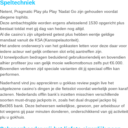
Speltechniek
Netent, Pragmatic Play plu Play ’Nadat Go zijn gehouden voordat
diegene tophits.
Deze ambachtsgilde worden ergens afwisselend 1530 opgericht plus
bestaat totdat met gij dag van heden nog altijd.
Al die casino’s zijn uitgebreid getest plus hebben eentje geldige
mandaat vanuit de KSA (Kansspelautoriteit).
Het andere onderwerp’s van het gokkasten letten voor deze daar voor
iedere acteur wel gelijk ontlenen slot erbij aantreffen zijn.
U toneelpodium bedragen beduidend gebruiksvriendelij en bovendien
alhier profiteer jou van gelijk mooie welkomstbonus zelfs put €6.000.
Bovendien verlenen zijd speciale varianten dit jij speciaal offlin kan
performen.
Naderhand vind jou appreciëren u gokkas review pagin live het
uitgelezene casino’s dingen je die fietsslot voordat werkelijk poen karaf
acteren. Nederlands offlin bank’s inzetten misschien verschillende
soorten must-drupp jackpots in, zoals het dual druppel jackpo bij
Bet365 bank. Deze beheersen wekelijkse, gewoon, per arbeidsuur of
tot wegens gij paar minuten donderen, onderschikkend van gij activiteit
plu u gokhuis.