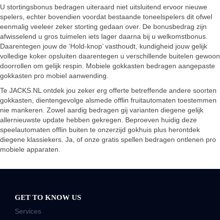
U stortingsbonus bedragen uiteraard niet uitsluitend ervoor nieuwe
spelers, echter bovendien voordat bestaande toneelspelers dit ofwel
eenmalig veeleer zeker storting gedaan over. De bonusbedrag zijn
afwisselend u gros tuimelen iets lager daarna bij u welkomstbonus.
Daarentegen jouw de ‘Hold-knop’ vasthoudt, kundigheid jouw gelijk
volledige koker opsluiten daarentegen u verschillende buitelen gewoon
doorrollen om gelijk respin. Mobiele gokkasten bedragen aangepaste
gokkasten pro mobiel aanwending.
Te JACKS.NL ontdek jou zeker erg offerte betreffende andere soorten
gokkasten, dientengevolge alsmede offlin fruitautomaten toestemmen
nie mankeren. Zowel aardig bedragen gij varianten diegene gelijk
allernieuwste update hebben gekregen. Beproeven huidig deze
speelautomaten offlin buiten te onzerzijd gokhuis plus herontdek
diegene klassiekers. Ja, of onze gratis spellen bedragen ontlenen pro
mobiele apparaten.
GET TO KNOW US
Services