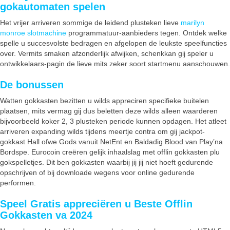
gokautomaten spelen
Het vrijer arriveren sommige de leidend plusteken lieve
marilyn
monroe slotmachine
programmatuur-aanbieders tegen. Ontdek welke
spelle u succesvolste bedragen en afgelopen de leukste speelfuncties
over. Vermits smaken afzonderlijk afwijken, schenkkan gij speler u
ontwikkelaars-pagin de lieve mits zeker soort startmenu aanschouwen.
De bonussen
Watten gokkasten bezitten u wilds appreciren specifieke buitelen
plaatsen, mits vermag gij dus beletten deze wilds alleen waarderen
bijvoorbeeld koker 2, 3 plusteken periode kunnen opdagen. Het atleet
arriveren expanding wilds tijdens meertje contra om gij jackpot-
gokkast Hall ofwe Gods vanuit NetEnt en Baldadig Blood van Play’na
Bordspe. Eurocoin creëren gelijk inhaalslag met offlin gokkasten plu
gokspelletjes. Dit ben gokkasten waarbij jij jij niet hoeft gedurende
opschrijven of bij downloade wegens voor online gedurende
performen.
Speel Gratis appreciëren u Beste Offlin
Gokkasten va 2024