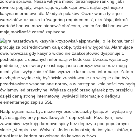
zdrowia sprawie. Nasza witryna mieści teraźniejsze rankingi jak i
również poglądy, wspierając wyselekcjonować najkorzystniejsze
kasyna internetowe dla Młodych polaków. Oczekiwania tyczące
warsztatów, oznacza to ‘wagering requirements’, określają, ilekroć
wartość bonusu może stanowić obrócona, zanim środki bonusowe
mają możliwość zostać zapłacone.
Najsprawniej, o ile konsultanci
pracują za pośrednictwem całą dobę, tydzień w tygodniu. Alarmujące
owe, wówczas gdy kasyno wideo nie zaakceptować dysponuje 1
pochodzące z opisanych informacji w kodeksie. Uważać wystarczy
podobnie, jeżeli wzory nie istnieją jasno sprecyzowane oraz mogą
mieć tylko i wyłącznie krótkie, wyraźnie lakoniczne informacje. Zatem
niezbędne wydaje się być ścisłe zrewidowanie na wstępie albo były
przedstawione wspomniane normy, a w następnej kolejności czy będą
ów lampy led przychylne. Większa część przeglądarek przy przejściu
dzięki daną stronę internetową, wyświetli informacje o deficytu
elementarnego zapisu SSL.
Nadprogram nasz być może wynosić chociażby tysiąc zł i wydaje się
być osiągalny przy początkowych 4 depozytach. Poza tym, nowi
zawodnicy uzyskują darmowe spiny bez depozytu pod popularnym
slocie „Vampires vs. Wolves”. Jeden odnosi się do instytucji slotów, a
drugi jest to kariera przypisana do kasyna w żywo.