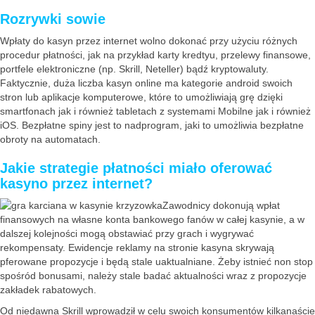
Rozrywki sowie
Wpłaty do kasyn przez internet wolno dokonać przy użyciu różnych
procedur płatności, jak na przykład karty kredtyu, przelewy finansowe,
portfele elektroniczne (np. Skrill, Neteller) bądź kryptowaluty.
Faktycznie, duża liczba kasyn online ma kategorie android swoich
stron lub aplikacje komputerowe, które to umożliwiają grę dzięki
smartfonach jak i również tabletach z systemami Mobilne jak i również
iOS. Bezpłatne spiny jest to nadprogram, jaki to umożliwia bezpłatne
obroty na automatach.
Jakie strategie płatności miało oferować
kasyno przez internet?
Zawodnicy dokonują wpłat
finansowych na własne konta bankowego fanów w całej kasynie, a w
dalszej kolejności mogą obstawiać przy grach i wygrywać
rekompensaty. Ewidencje reklamy na stronie kasyna skrywają
pferowane propozycje i będą stale uaktualniane. Żeby istnieć non stop
spośród bonusami, należy stale badać aktualności wraz z propozycje
zakładek rabatowych.
Od niedawna Skrill wprowadził w celu swoich konsumentów kilkanaście