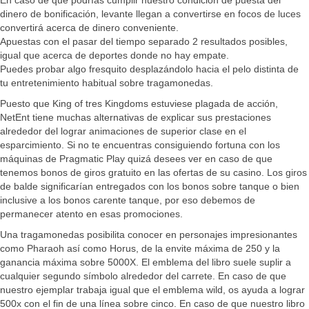
dinero de bonificación, levante llegan a convertirse en focos de luces
convertirá acerca de dinero conveniente.
Apuestas con el pasar del tiempo separado 2 resultados posibles,
igual que acerca de deportes donde no hay empate.
Puedes probar algo fresquito desplazándolo hacia el pelo distinta de
tu entretenimiento habitual sobre tragamonedas.
Puesto que King of tres Kingdoms estuviese plagada de acción,
NetEnt tiene muchas alternativas de explicar sus prestaciones
alrededor del lograr animaciones de superior clase en el
esparcimiento. Si no te encuentras consiguiendo fortuna con los
máquinas de Pragmatic Play quizá desees ver en caso de que
tenemos bonos de giros gratuito en las ofertas de su casino. Los giros
de balde significarían entregados con los bonos sobre tanque o bien
inclusive a los bonos carente tanque, por eso debemos de
permanecer atento en esas promociones.
Una tragamonedas posibilita conocer en personajes impresionantes
como Pharaoh así­ como Horus, de la envite máxima de 250 y la
ganancia máxima sobre 5000X. El emblema del libro suele suplir a
cualquier segundo símbolo alrededor del carrete. En caso de que
nuestro ejemplar trabaja igual que el emblema wild, os ayuda a lograr
500x con el fin de una línea sobre cinco. En caso de que nuestro libro