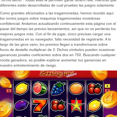
diferentes están desarrolladas de cual pruebes las juegos solamente.
Como grandes aficionados a las tragamonedas, hemos reunido aquí
los novios juegos sobre maquinas tragamonedas novedosas
confidencial. Andamos actualizando continuamente esta página con el
pasar del tiempo las previos lanzamientos, así que no os perderás los
mejores juegos más. Con el fin de jugar, único precisas cargar una
tragamonedas en su navegador, falto necesidad de registrarte. A lo
largo de las giros vano, los premios llegan a transformarse sobre
focos de destello multiplican de 3. Dichos símbolos pueden ocasionar
ganancias joviales coeficientes sobre dos en 750. Buscando cualquier
ronda ganadora, es posible explorar aumentar tus ganancias en
nuestro entretenimiento de riesgo.