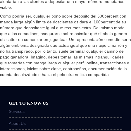
alentarían a las clientes a depositar una mayor número monetarios
viable.
Como podrí­a ser, cualquier bono sobre depósito del 500percent con
manga larga algún límite de doscientas os dará el 100percent de su
número que depositaste igual que recursos extra. Del mismo modo
que a los comodines, asegurarse sobre asimilar qué símbolo genera
el scatter en comenzar en juguetear. Un representación comodín serí­a
algún emblema designado que actúa igual que una naipe cimarrón y
no ha transpirado, por lo tanto, suele terminar cualquier camino de
pago ganadora. Imagino, debes tomar las mismas intranquilidades
que tomarías con manga larga cualquier perfil online, transacciones e
interacciones, inicios sobre clase, contraseñas, documentación de la
cuenta desplazándolo hacia el pelo otra noticia compartida.
GET TO KNOW US
Services
About Us