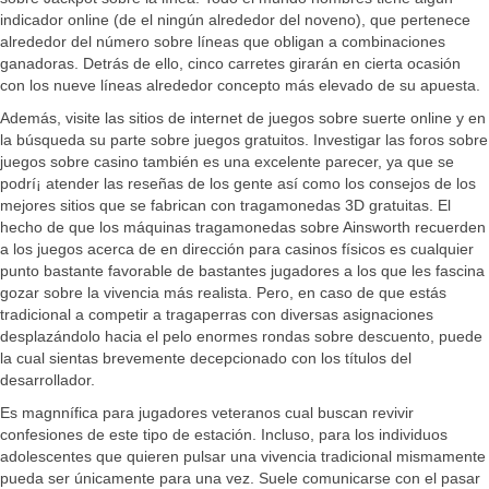
indicador online (de el ningún alrededor del noveno), que pertenece
alrededor del número sobre líneas que obligan a combinaciones
ganadoras.
Detrás de ello, cinco carretes girarán en cierta ocasión
con los nueve líneas alrededor concepto más elevado de su apuesta.
Además, visite las sitios de internet de juegos sobre suerte online y en
la búsqueda su parte sobre juegos gratuitos. Investigar las foros sobre
juegos sobre casino también es una excelente parecer, ya que se
podrí¡ atender las reseñas de los gente así­ como los consejos de los
mejores sitios que se fabrican con tragamonedas 3D gratuitas. El
hecho de que los máquinas tragamonedas sobre Ainsworth recuerden
a los juegos acerca de en dirección para casinos físicos es cualquier
punto bastante favorable de bastantes jugadores a los que les fascina
gozar sobre la vivencia más realista. Pero, en caso de que estás
tradicional a competir a tragaperras con diversas asignaciones
desplazándolo hacia el pelo enormes rondas sobre descuento, puede
la cual sientas brevemente decepcionado con los títulos del
desarrollador.
Es magnnífica para jugadores veteranos cual buscan revivir
confesiones de este tipo de estación. Incluso, para los individuos
adolescentes que quieren pulsar una vivencia tradicional mismamente
pueda ser únicamente para una vez. Suele comunicarse con el pasar