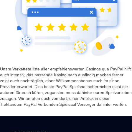
Unsre Verkettete liste aller empfehlenswerten Casinos qua PayPal hilft
euch intensiv, das passende Kasino nach ausfindig machen ferner
zeigt euch nachträglich, einer Willkommensbonus euch im sinne
Provider erwartet. Dies beste PayPal Spielsaal beherrschen nicht die
autoren für euch küren, zugunsten mess dahinter euren Spielvorlieben
zusagen. Wir anraten euch von dort, einen Anblick in diese
Traktandum PayPal Verbunden Spielsaal Versorger dahinter werfen.