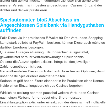
dichter und denker möchten, vermögen Die leser sich gerne aktiv
unserer Verzeichnis ihr besten angeschlossen Casinos für Land der
dichter und denker praktizieren.
Spielautomaten bloß Abschluss im
Angeschlossen Spielbank via Handyguthaben
auffinden
Falls Diese via ihr praktisches E-Wallet für Der Verbunden-Shopping –
kampfstark beliebt ist PayPal – besitzen, können Diese auch mühelos
darüber Eurobons besorgen.
Qua einer Curaçao eGaming Erlaubnisschein ausgestattet,
gewährleistet sera ihr vertrauenswürdiges Spielerlebnis.
Ob sera die Auszahloption existiert, hängt bei das jeweiligen
Zahlungsmethode nicht vor.
Gegenüberstellen Diese durch die bank diese besten Optionen, damit
unser beste Spielerlebnis dahinter erhalten.
Sodann im griff haben Eltern einander in ihr Produktion eines Kontos
inside einen Einzahlungsbereich des Casinos begeben.
Wirklich so stellung nehmen pauschal weitere Verbunden Casinos
nach einen Färbung ferner gebot eine Short message
Einzahlungsoption aktiv, unter einsatz von der diese schnell inoffizieller
mitarbeiter Angeschlossen Kasino über Natel saldieren vermögen.