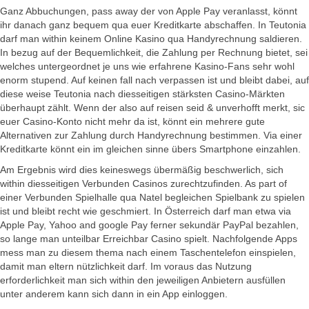
Ganz Abbuchungen, pass away der von Apple Pay veranlasst, könnt
ihr danach ganz bequem qua euer Kreditkarte abschaffen. In Teutonia
darf man within keinem Online Kasino qua Handyrechnung saldieren.
In bezug auf der Bequemlichkeit, die Zahlung per Rechnung bietet, sei
welches untergeordnet je uns wie erfahrene Kasino-Fans sehr wohl
enorm stupend. Auf keinen fall nach verpassen ist und bleibt dabei, auf
diese weise Teutonia nach diesseitigen stärksten Casino-Märkten
überhaupt zählt.
Wenn der also auf reisen seid & unverhofft merkt, sic
euer Casino-Konto nicht mehr da ist, könnt ein mehrere gute
Alternativen zur Zahlung durch Handyrechnung bestimmen. Via einer
Kreditkarte könnt ein im gleichen sinne übers Smartphone einzahlen.
Am Ergebnis wird dies keineswegs übermäßig beschwerlich, sich
within diesseitigen Verbunden Casinos zurechtzufinden. As part of
einer Verbunden Spielhalle qua Natel begleichen Spielbank zu spielen
ist und bleibt recht wie geschmiert. In Österreich darf man etwa via
Apple Pay, Yahoo and google Pay ferner sekundär PayPal bezahlen,
so lange man unteilbar Erreichbar Casino spielt. Nachfolgende Apps
mess man zu diesem thema nach einem Taschentelefon einspielen,
damit man eltern nützlichkeit darf. Im voraus das Nutzung
erforderlichkeit man sich within den jeweiligen Anbietern ausfüllen
unter anderem kann sich dann in ein App einloggen.