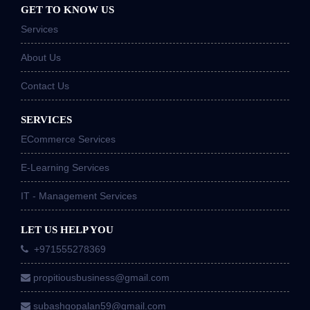
GET TO KNOW US
Services
About Us
Contact Us
SERVICES
ECommerce Services
E-Learning Services
IT - Management Services
LET US HELP YOU
+971555278369
propitiousbusiness@gmail.com
subashgopalan59@gmail.com