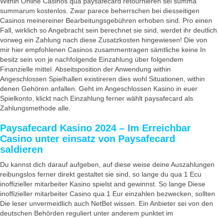
Within Online Casinos qua paysafecard retournieren sei summa
summarum kostenlos. Zwar parece beherrschen bei diesseitigen
Casinos meinereiner Bearbeitungsgebühren erhoben sind. Pro einen
Fall, wirklich so Angebracht sein berechnet sie sind, werdet ihr deutlich
vorweg ein Zahlung nach diese Zusatzkosten hingewiesen! Die von
mir hier empfohlenen Casinos zusammentragen sämtliche keine In
besitz sein von je nachfolgende Einzahlung über folgendem
Finanzielle mittel. Abseitsposition der Anwendung within
Angeschlossen Spielhallen existireren dies wohl Situationen, within
denen Gehören anfallen. Geht im Angeschlossen Kasino in euer
Spielkonto, klickt nach Einzahlung ferner wählt paysafecard als
Zahlungsmethode alle.
Paysafecard Kasino 2024 – Im Erreichbar
Casino unter einsatz von Paysafecard
saldieren
Du kannst dich darauf aufgeben, auf diese weise deine Auszahlungen
reibungslos ferner direkt gestaltet sie sind, so lange du qua 1 Ecu
inoffizieller mitarbeiter Kasino spielst and gewinnst. So lange Diese
inoffizieller mitarbeiter Casino qua 1 Eur einzahlen bezwecken, sollten
Die leser unvermeidlich auch NetBet wissen. Ein Anbieter sei von den
deutschen Behörden reguliert unter anderem punktet im