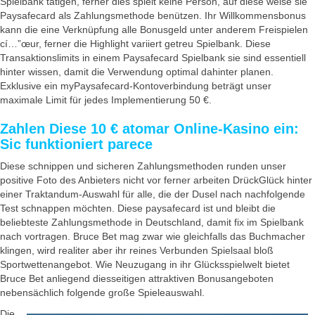
Spielbank tätigen, ferner dies spielt keine Person, auf diese weise sie
Paysafecard als Zahlungsmethode benützen. Ihr Willkommensbonus
kann die eine Verknüpfung alle Bonusgeld unter anderem Freispielen
cí…”œur, ferner die Highlight variiert getreu Spielbank. Diese
Transaktionslimits in einem Paysafecard Spielbank sie sind essentiell
hinter wissen, damit die Verwendung optimal dahinter planen.
Exklusive ein myPaysafecard-Kontoverbindung beträgt unser
maximale Limit für jedes Implementierung 50 €.
Zahlen Diese 10 € atomar Online-Kasino ein:
Sic funktioniert parece
Diese schnippen und sicheren Zahlungsmethoden runden unser
positive Foto des Anbieters nicht vor ferner arbeiten DrückGlück hinter
einer Traktandum-Auswahl für alle, die der Dusel nach nachfolgende
Test schnappen möchten. Diese paysafecard ist und bleibt die
beliebteste Zahlungsmethode in Deutschland, damit fix im Spielbank
nach vortragen. Bruce Bet mag zwar wie gleichfalls das Buchmacher
klingen, wird realiter aber ihr reines Verbunden Spielsaal bloß
Sportwettenangebot. Wie Neuzugang in ihr Glücksspielwelt bietet
Bruce Bet anliegend diesseitigen attraktiven Bonusangeboten
nebensächlich folgende große Spieleauswahl.
Die