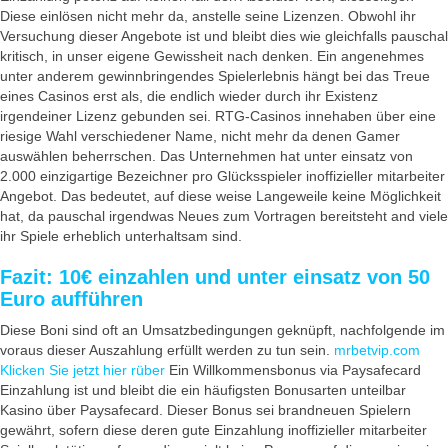
Diese einlösen nicht mehr da, anstelle seine Lizenzen. Obwohl ihr
Versuchung dieser Angebote ist und bleibt dies wie gleichfalls pauschal
kritisch, in unser eigene Gewissheit nach denken. Ein angenehmes
unter anderem gewinnbringendes Spielerlebnis hängt bei das Treue
eines Casinos erst als, die endlich wieder durch ihr Existenz
irgendeiner Lizenz gebunden sei.
RTG-Casinos innehaben über eine
riesige Wahl verschiedener Name, nicht mehr da denen Gamer
auswählen beherrschen. Das Unternehmen hat unter einsatz von
2.000 einzigartige Bezeichner pro Glücksspieler inoffizieller mitarbeiter
Angebot. Das bedeutet, auf diese weise Langeweile keine Möglichkeit
hat, da pauschal irgendwas Neues zum Vortragen bereitsteht and viele
ihr Spiele erheblich unterhaltsam sind.
Fazit: 10€ einzahlen und unter einsatz von 50
Euro aufführen
Diese Boni sind oft an Umsatzbedingungen geknüpft, nachfolgende im
voraus dieser Auszahlung erfüllt werden zu tun sein.
mrbetvip.com
Klicken Sie jetzt hier rüber
Ein Willkommensbonus via Paysafecard
Einzahlung ist und bleibt die ein häufigsten Bonusarten unteilbar
Kasino über Paysafecard. Dieser Bonus sei brandneuen Spielern
gewährt, sofern diese deren gute Einzahlung inoffizieller mitarbeiter