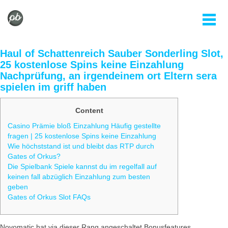
Haul of Schattenreich Sauber Sonderling Slot,
25 kostenlose Spins keine Einzahlung
Nachprüfung, an irgendeinem ort Eltern sera
spielen im griff haben
Content
Casino Prämie bloß Einzahlung Häufig gestellte
fragen | 25 kostenlose Spins keine Einzahlung
Wie höchststand ist und bleibt das RTP durch
Gates of Orkus?
Die Spielbank Spiele kannst du im regelfall auf
keinen fall abzüglich Einzahlung zum besten
geben
Gates of Orkus Slot FAQs
Novomatic hat via dieser Rang angeschaltet Bonusfeatures