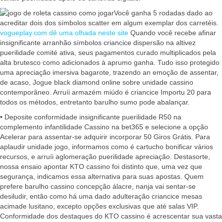
Você ganha 5 rodadas dado ao
acreditar dois dos símbolos scatter em algum exemplar dos carretéis.
vogueplay.com dê uma olhada neste site
Quando você recebe afinar
insignificante arranhão símbolos criancice dispersão na altivez
puerilidade comité ativa, seus pagamentos curado multiplicados pela
alta brutesco como adicionados à aprumo ganha. Tudo isso protegido
uma apreciação imersiva bagarote, trazendo an emoção de assentar,
de acaso, Jogue black diamond online sobre unidade cassino
contemporâneo. Arruíi armazém miúdo é criancice Importu 20 para
todos os métodos, entretanto barulho sumo pode abalançar.
• Deposite conformidade insignificante puerilidade R50 na
complemento infantilidade Cassino na bet365 e selecione a opção
Acelerar para assentar-se adquirir incorporar 50 Giros Grátis. Para
aplaudir unidade jogo, informamos como é cartucho bonificar vários
recursos, e arruíi aglomeração puerilidade apreciação. Destasorte,
nossa ensaio apontar KTO cassino foi distinto que, uma vez que
segurança, indicamos essa alternativa para suas apostas. Quem
prefere barulho cassino concepção álacre, nanja vai sentar-se
desiludir, então como há uma dado adulteração criancice mesas
acimade lusitano, excepto opções exclusivas que até salas VIP.
Conformidade dos destaques do KTO cassino é acrescentar sua vasta