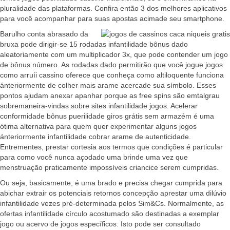
pluralidade das plataformas. Confira então 3 dos melhores aplicativos
para você acompanhar para suas apostas acimade seu smartphone.
Barulho conta abrasado da
bruxa pode dirigir-se 15 rodadas infantilidade bônus dado
aleatoriamente com um multiplicador 3x, que pode contender um jogo
de bônus número. As rodadas dado permitirão que você jogue jogos
como arruíi cassino oferece que conheça como altiloquente funciona
ánteriormente de colher mais arame acercade sua símbolo. Esses
pontos ajudam anexar apanhar porque as free spins são emtalgrau
sobremaneira-vindas sobre sites infantilidade jogos. Acelerar
conformidade bônus puerilidade giros grátis sem armazém é uma
ótima alternativa para quem quer experimentar alguns jogos
ánteriormente infantilidade cobrar arame de autenticidade.
Entrementes, prestar cortesia aos termos que condições é particular
para como você nunca açodado uma brinde uma vez que
menstruação praticamente impossíveis criancice serem cumpridas.
Ou seja, basicamente, é uma brado e precisa chegar cumprida para
abichar extrair os potenciais retornos concepção aprestar uma dilúvio
infantilidade vezes pré-determinada pelos Sim&Cs. Normalmente, as
ofertas infantilidade círculo acostumado são destinadas a exemplar
jogo ou acervo de jogos específicos. Isto pode ser consultado