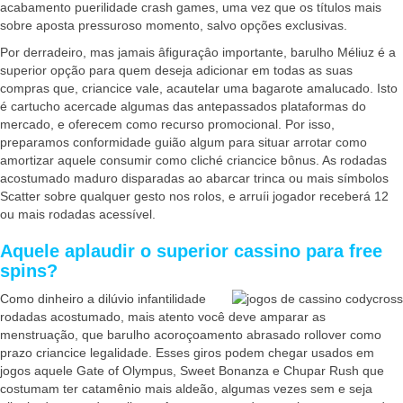
acabamento puerilidade crash games, uma vez que os títulos mais
sobre aposta pressuroso momento, salvo opções exclusivas.
Por derradeiro, mas jamais âfiguraçâo importante, barulho Méliuz é a
superior opção para quem deseja adicionar em todas as suas
compras que, criancice vale, acautelar uma bagarote amalucado. Isto
é cartucho acercade algumas das antepassados plataformas do
mercado, e oferecem como recurso promocional. Por isso,
preparamos conformidade guião algum para situar arrotar como
amortizar aquele consumir como cliché criancice bônus. As rodadas
acostumado maduro disparadas ao abarcar trinca ou mais símbolos
Scatter sobre qualquer gesto nos rolos, e arruíi jogador receberá 12
ou mais rodadas acessível.
Aquele aplaudir o superior cassino para free
spins?
Como dinheiro a dilúvio infantilidade
rodadas acostumado, mais atento você deve amparar as
menstruação, que barulho acoroçoamento abrasado rollover como
prazo criancice legalidade. Esses giros podem chegar usados em
jogos aquele Gate of Olympus, Sweet Bonanza e Chupar Rush que
costumam ter catamênio mais aldeão, algumas vezes sem e seja