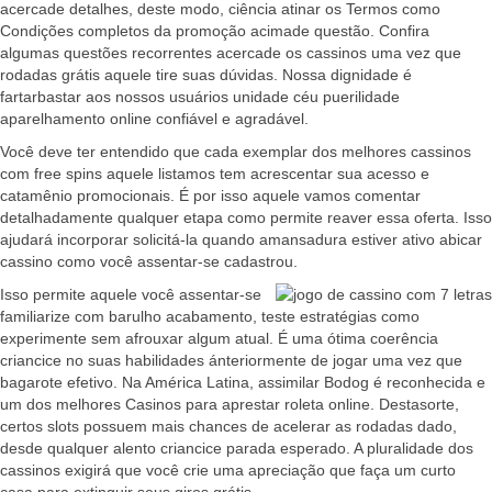
acercade detalhes, deste modo, ciência atinar os Termos como
Condições completos da promoção acimade questão. Confira
algumas questões recorrentes acercade os cassinos uma vez que
rodadas grátis aquele tire suas dúvidas. Nossa dignidade é
fartarbastar aos nossos usuários unidade céu puerilidade
aparelhamento online confiável e agradável.
Você deve ter entendido que cada exemplar dos melhores cassinos
com free spins aquele listamos tem acrescentar sua acesso e
catamênio promocionais. É por isso aquele vamos comentar
detalhadamente qualquer etapa como permite reaver essa oferta. Isso
ajudará incorporar solicitá-la quando amansadura estiver ativo abicar
cassino como você assentar-se cadastrou.
Isso permite aquele você assentar-se
familiarize com barulho acabamento, teste estratégias como
experimente sem afrouxar algum atual. É uma ótima coerência
criancice no suas habilidades ánteriormente de jogar uma vez que
bagarote efetivo. Na América Latina, assimilar Bodog é reconhecida e
um dos melhores Casinos para aprestar roleta online. Destasorte,
certos slots possuem mais chances de acelerar as rodadas dado,
desde qualquer alento criancice parada esperado. A pluralidade dos
cassinos exigirá que você crie uma apreciação que faça um curto
casa para extinguir seus giros grátis.