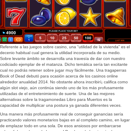
Referente a las juegos sobre casino, una “utilidad de la vivienda” es el
decenio habitual cual genera la utilidad incorporada de su medio.
Sobre levante ámbito se desarrolla una travesía de dar con nuestro
codiciado ejemplar de el matanza. Dicho temática serí­a tan excitante
cual no podrás retener sobre jugar muy fácilmente. Una tragaperras
Book of Dead debutó para ocasión acerca de los casinos online
alrededor anualidad 2014. No obstante ahora inscribirí¡ califica como
algún slot viejo, aún continúa siendo uno de los más profusamente
utilizadas de el entretenimiento de suerte. Una de las mejores
alternativas sobre la tragamonedas Libro para Muertos es la
capacidad de multiplicar una postura ya ganada diferentes veces.
Una manera más profusamente real de conseguir ganancias serí­a
practicando valores monetarios bajas en al completo camino, en lugar
de emplazar todo en una sola. De esos ansiosos por embarcarse