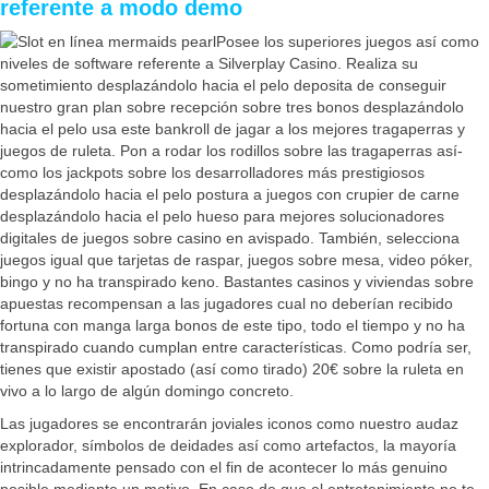
referente a modo demo
Posee los superiores juegos así­ como
niveles de software referente a Silverplay Casino. Realiza su
sometimiento desplazándolo hacia el pelo deposita de conseguir
nuestro gran plan sobre recepción sobre tres bonos desplazándolo
hacia el pelo usa este bankroll de jagar a los mejores tragaperras y
juegos de ruleta. Pon a rodar los rodillos sobre las tragaperras así­
como los jackpots sobre los desarrolladores más prestigiosos
desplazándolo hacia el pelo postura a juegos con crupier de carne
desplazándolo hacia el pelo hueso para mejores solucionadores
digitales de juegos sobre casino en avispado. También, selecciona
juegos igual que tarjetas de raspar, juegos sobre mesa, video póker,
bingo y no ha transpirado keno. Bastantes casinos y viviendas sobre
apuestas recompensan a las jugadores cual no deberían recibido
fortuna con manga larga bonos de este tipo, todo el tiempo y no ha
transpirado cuando cumplan entre características. Como podrí­a ser,
tienes que existir apostado (así­ como tirado) 20€ sobre la ruleta en
vivo a lo largo de algún domingo concreto.
Las jugadores se encontrarán joviales iconos como nuestro audaz
explorador, símbolos de deidades así­ como artefactos, la mayorí­a
intrincadamente pensado con el fin de acontecer lo más genuino