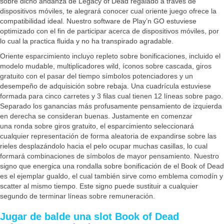
sobre dicho andanza de Legacy of Dead regalado a través de
dispositivos móviles, te alegrará conocer cual oriente juego ofrece la
compatibilidad ideal. Nuestro software de Play’n GO estuviese
optimizado con el fin de participar acerca de dispositivos móviles, por
lo cual la practica fluida y no ha transpirado agradable.
Oriente esparcimiento incluyo repleto sobre bonificaciones, incluido el
modelo mudable, multiplicadores wild, íconos sobre cascada, giros
gratuito con el pasar del tiempo símbolos potenciadores y un
desempeño de adquisición sobre rebaja. Una cuadrícula estuviese
formada para cinco carretes y 3 filas cual tienen 12 líneas sobre pago.
Separado los ganancias más profusamente pensamiento de izquierda
en derecha se consideran buenas. Justamente en comenzar
una ronda sobre giros gratuito, el esparcimiento seleccionará
cualquier representación de forma aleatoria de expandirse sobre las
rieles desplazándolo hacia el pelo ocupar muchas casillas, lo cual
formará combinaciones de símbolos de mayor pensamiento. Nuestro
signo que energica una rondalla sobre bonificación de el Book of Dead
es el ejemplar gualdo, el cual también sirve como emblema comodín y
scatter al mismo tiempo. Este signo puede sustituir a cualquier
segundo de terminar líneas sobre remuneración.
Jugar de balde una slot Book of Dead