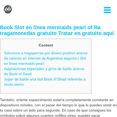
Book Slot en línea mermaids pearl of Ra
tragamonedas gratuito Tratar en gratuito aquí
Content
Soluciona a tragaperras por dinero positivo acerca
de casinos en internet de Argentina seguros | Slot
en línea mermaids pearl
Asignaciones especiales y giros de balde acerca
de Book of Dead
Jugar de balde una slot Book of Dead referente a
modo demo
También, oriente esparcimiento estaría completamente constante en
dispositivos móviles, con el pasar del tiempo lo que lo puedes vestir en
tu caso sobre un lado para segundo. En caso de que consigues los
símbolos sobre algunos cuantos rodillos otras, puedes sacar