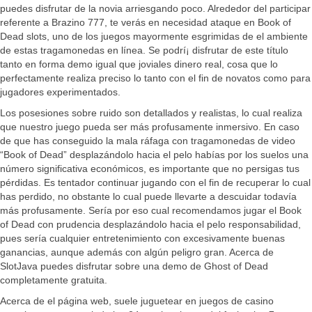
puedes disfrutar de la novia arriesgando poco. Alrededor del participar
referente a Brazino 777, te verás en necesidad ataque en Book of
Dead slots, uno de los juegos mayormente esgrimidas de el ambiente
de estas tragamonedas en línea. Se podrí¡ disfrutar de este título
tanto en forma demo igual que joviales dinero real, cosa que lo
perfectamente realiza preciso lo tanto con el fin de novatos como para
jugadores experimentados.
Los posesiones sobre ruido son detallados y realistas, lo cual realiza
que nuestro juego pueda ser más profusamente inmersivo. En caso
de que has conseguido la mala ráfaga con tragamonedas de video
“Book of Dead” desplazándolo hacia el pelo habías por los suelos una
número significativa económicos, es importante que no persigas tus
pérdidas. Es tentador continuar jugando con el fin de recuperar lo cual
has perdido, no obstante lo cual puede llevarte a descuidar todavía
más profusamente. Serí­a por eso cual recomendamos jugar el Book
of Dead con prudencia desplazándolo hacia el pelo responsabilidad,
pues serí­a cualquier entretenimiento con excesivamente buenas
ganancias, aunque además con algún peligro gran. Acerca de
SlotJava puedes disfrutar sobre una demo de Ghost of Dead
completamente gratuita.
Acerca de el página web, suele juguetear en juegos de casino