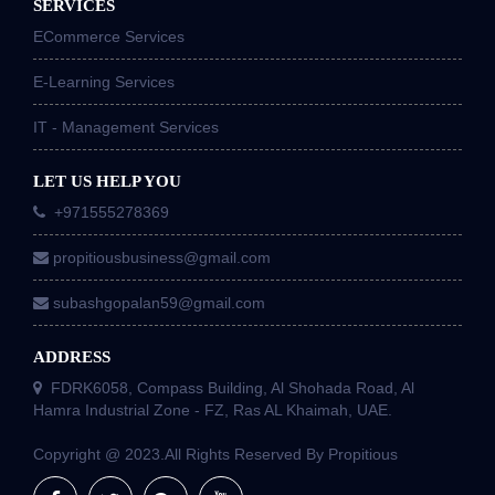
SERVICES
ECommerce Services
E-Learning Services
IT - Management Services
LET US HELP YOU
+971555278369
propitiousbusiness@gmail.com
subashgopalan59@gmail.com
ADDRESS
FDRK6058, Compass Building, Al Shohada Road, Al
Hamra Industrial Zone - FZ, Ras AL Khaimah, UAE.
Copyright @ 2023.All Rights Reserved By Propitious