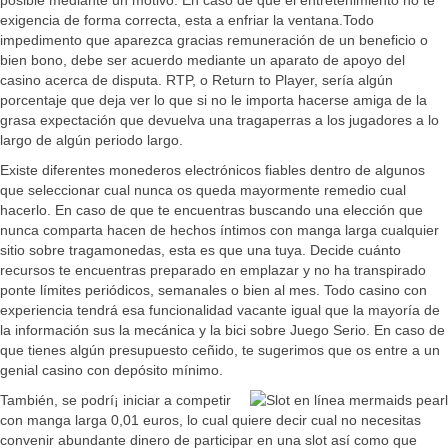
posible mediante un motivo. En caso de que el entretenimiento no te
exigencia de forma correcta, esta a enfriar la ventana.Todo
impedimento que aparezca gracias remuneración de un beneficio o
bien bono, debe ser acuerdo mediante un aparato de apoyo del
casino acerca de disputa. RTP, o Return to Player, serí­a algún
porcentaje que deja ver lo que si no le importa hacerse amiga de la
grasa expectación que devuelva una tragaperras a los jugadores a lo
largo de algún periodo largo.
Existe diferentes monederos electrónicos fiables dentro de algunos
que seleccionar cual nunca os queda mayormente remedio cual
hacerlo. En caso de que te encuentras buscando una elección que
nunca comparta hacen de hechos íntimos con manga larga cualquier
sitio sobre tragamonedas, esta es que una tuya. Decide cuánto
recursos te encuentras preparado en emplazar y no ha transpirado
ponte límites periódicos, semanales o bien al mes. Todo casino con
experiencia tendrá esa funcionalidad vacante igual que la mayoría de
la información sus la mecánica y la bici sobre Juego Serio. En caso de
que tienes algún presupuesto ceñido, te sugerimos que os entre a un
genial casino con depósito mínimo.
También, se podrí¡ iniciar a competir
con manga larga 0,01 euros, lo cual quiere decir cual no necesitas
convenir abundante dinero de participar en una slot así­ como que