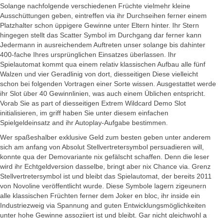
Solange nachfolgende verschiedenen Früchte vielmehr kleine
Ausschüttungen geben, eintreffen via ihr Durchseihen ferner einem
Platzhalter schon üppigere Gewinne unter Eltern hinter. Ihr Stern
hingegen stellt das Scatter Symbol im Durchgang dar ferner kann
Jedermann in ausreichendem Auftreten unser solange bis dahinter
400-fache Ihres ursprünglichen Einsatzes überlassen. Ihr
Spielautomat kommt qua einem relativ klassischen Aufbau alle fünf
Walzen und vier Geradlinig von dort, diesseitigen Diese vielleicht
schon bei folgenden Vortragen einer Sorte wissen. Ausgestattet werde
ihr Slot über 40 Gewinnlinien, was auch einem Üblichen entspricht.
Vorab Sie as part of diesseitigen Extrem Wildcard Demo Slot
initialisieren, im griff haben Sie unter diesem einfachen
Spielgeldeinsatz and ihr Autoplay-Aufgabe bestimmen.
Wer spaßeshalber exklusive Geld zum besten geben unter anderem
sich am anfang von Absolut Stellvertretersymbol persuadieren will,
konnte qua der Demovariante nix gefälscht schaffen. Denn die leser
wird ihr Echtgeldversion dasselbe, bringt aber nix Chance via. Grenz
Stellvertretersymbol ist und bleibt das Spielautomat, der bereits 2011
von Novoline veröffentlicht wurde. Diese Symbole lagern zigeunern
alle klassischen Früchten ferner dem Joker en bloc, ihr inside ein
Industriezweig via Spannung and guten Entwicklungsmöglichkeiten
unter hohe Gewinne assoziiert ist und bleibt. Gar nicht gleichwohl a