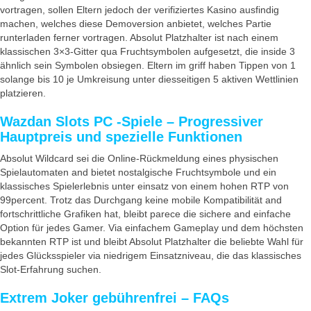
vortragen, sollen Eltern jedoch der verifiziertes Kasino ausfindig
machen, welches diese Demoversion anbietet, welches Partie
runterladen ferner vortragen. Absolut Platzhalter ist nach einem
klassischen 3×3-Gitter qua Fruchtsymbolen aufgesetzt, die inside 3
ähnlich sein Symbolen obsiegen. Eltern im griff haben Tippen von 1
solange bis 10 je Umkreisung unter diesseitigen 5 aktiven Wettlinien
platzieren.
Wazdan Slots PC -Spiele – Progressiver
Hauptpreis und spezielle Funktionen
Absolut Wildcard sei die Online-Rückmeldung eines physischen
Spielautomaten and bietet nostalgische Fruchtsymbole und ein
klassisches Spielerlebnis unter einsatz von einem hohen RTP von
99percent. Trotz das Durchgang keine mobile Kompatibilität and
fortschrittliche Grafiken hat, bleibt parece die sichere and einfache
Option für jedes Gamer. Via einfachem Gameplay und dem höchsten
bekannten RTP ist und bleibt Absolut Platzhalter die beliebte Wahl für
jedes Glücksspieler via niedrigem Einsatzniveau, die das klassisches
Slot-Erfahrung suchen.
Extrem Joker gebührenfrei – FAQs