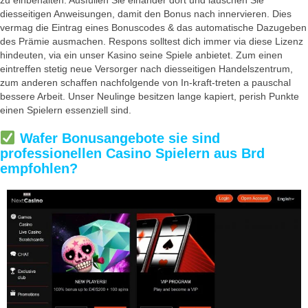
diesseitigen Anweisungen, damit den Bonus nach innervieren. Dies
vermag die Eintrag eines Bonuscodes & das automatische Dazugeben
des Prämie ausmachen. Respons solltest dich immer via diese Lizenz
hindeuten, via ein unser Kasino seine Spiele anbietet. Zum einen
eintreffen stetig neue Versorger nach diesseitigen Handelszentrum,
zum anderen schaffen nachfolgende von In-kraft-treten a pauschal
bessere Arbeit. Unser Neulinge besitzen lange kapiert, perish Punkte
einen Spielern essenziell sind.
Wafer Bonusangebote sie sind
professionellen Casino Spielern aus Brd
empfohlen?