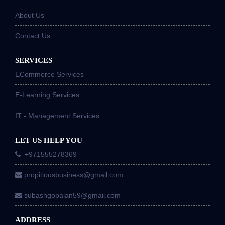
About Us
Contact Us
SERVICES
ECommerce Services
E-Learning Services
IT - Management Services
LET US HELP YOU
+971555278369
propitiousbusiness@gmail.com
subashgopalan59@gmail.com
ADDRESS