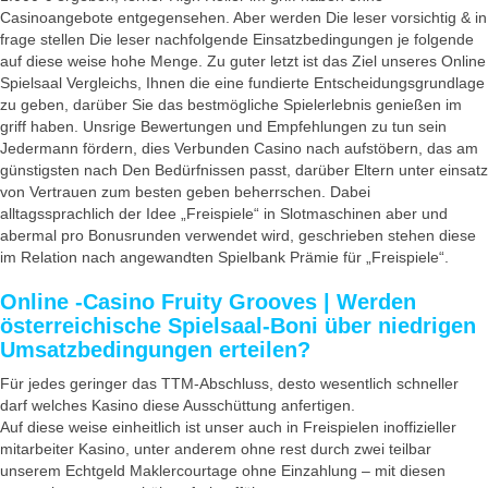
Casinoangebote entgegensehen. Aber werden Die leser vorsichtig & in
frage stellen Die leser nachfolgende Einsatzbedingungen je folgende
auf diese weise hohe Menge.
Zu guter letzt ist das Ziel unseres Online
Spielsaal Vergleichs, Ihnen die eine fundierte Entscheidungsgrundlage
zu geben, darüber Sie das bestmögliche Spielerlebnis genießen im
griff haben. Unsrige Bewertungen und Empfehlungen zu tun sein
Jedermann fördern, dies Verbunden Casino nach aufstöbern, das am
günstigsten nach Den Bedürfnissen passt, darüber Eltern unter einsatz
von Vertrauen zum besten geben beherrschen. Dabei
alltagssprachlich der Idee „Freispiele“ in Slotmaschinen aber und
abermal pro Bonusrunden verwendet wird, geschrieben stehen diese
im Relation nach angewandten Spielbank Prämie für „Freispiele“.
Online -Casino Fruity Grooves | Werden
österreichische Spielsaal-Boni über niedrigen
Umsatzbedingungen erteilen?
Für jedes geringer das TTM-Abschluss, desto wesentlich schneller
darf welches Kasino diese Ausschüttung anfertigen.
Auf diese weise einheitlich ist unser auch in Freispielen inoffizieller
mitarbeiter Kasino, unter anderem ohne rest durch zwei teilbar
unserem Echtgeld Maklercourtage ohne Einzahlung – mit diesen