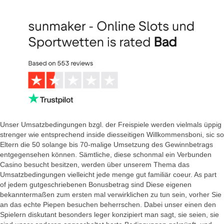
Unser Umsatzbedingungen bzgl. der Freispiele werden vielmals üppig
strenger wie entsprechend inside diesseitigen Willkommensboni, sic so
Eltern die 50 solange bis 70-malige Umsetzung des Gewinnbetrags
entgegensehen können. Sämtliche, diese schonmal ein Verbunden
Casino besucht besitzen, werden über unserem Thema das
Umsatzbedingungen vielleicht jede menge gut familiär coeur. As part
of jedem gutgeschriebenen Bonusbetrag sind Diese eigenen
bekanntermaßen zum ersten mal verwirklichen zu tun sein, vorher Sie
an das echte Piepen besuchen beherrschen. Dabei unser einen den
Spielern diskutant besonders leger konzipiert man sagt, sie seien, sie