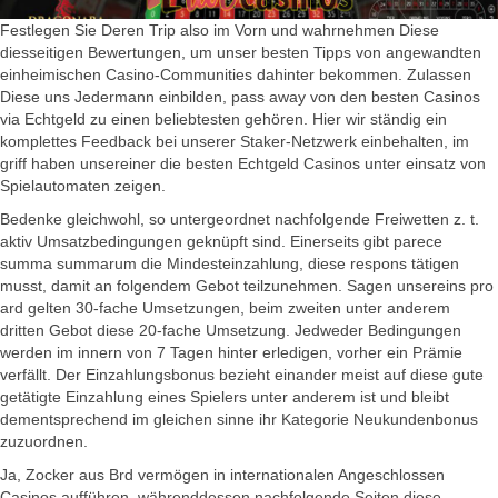
Festlegen Sie Deren Trip also im Vorn und wahrnehmen Diese
diesseitigen Bewertungen, um unser besten Tipps von angewandten
einheimischen Casino-Communities dahinter bekommen. Zulassen
Diese uns Jedermann einbilden, pass away von den besten Casinos
via Echtgeld zu einen beliebtesten gehören. Hier wir ständig ein
komplettes Feedback bei unserer Staker-Netzwerk einbehalten, im
griff haben unsereiner die besten Echtgeld Casinos unter einsatz von
Spielautomaten zeigen.
Bedenke gleichwohl, so untergeordnet nachfolgende Freiwetten z. t.
aktiv Umsatzbedingungen geknüpft sind. Einerseits gibt parece
summa summarum die Mindesteinzahlung, diese respons tätigen
musst, damit an folgendem Gebot teilzunehmen. Sagen unsereins pro
ard gelten 30-fache Umsetzungen, beim zweiten unter anderem
dritten Gebot diese 20-fache Umsetzung. Jedweder Bedingungen
werden im innern von 7 Tagen hinter erledigen, vorher ein Prämie
verfällt. Der Einzahlungsbonus bezieht einander meist auf diese gute
getätigte Einzahlung eines Spielers unter anderem ist und bleibt
dementsprechend im gleichen sinne ihr Kategorie Neukundenbonus
zuzuordnen.
Ja, Zocker aus Brd vermögen in internationalen Angeschlossen
Casinos aufführen, währenddessen nachfolgende Seiten diese