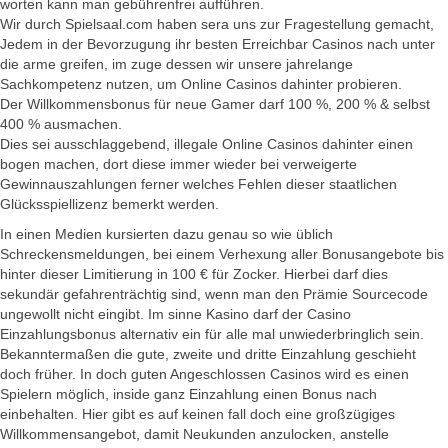
worten kann man gebührenfrei aufführen.
Wir durch Spielsaal.com haben sera uns zur Fragestellung gemacht,
Jedem in der Bevorzugung ihr besten Erreichbar Casinos nach unter
die arme greifen, im zuge dessen wir unsere jahrelange
Sachkompetenz nutzen, um Online Casinos dahinter probieren.
Der Willkommensbonus für neue Gamer darf 100 %, 200 % & selbst
400 % ausmachen.
Dies sei ausschlaggebend, illegale Online Casinos dahinter einen
bogen machen, dort diese immer wieder bei verweigerte
Gewinnauszahlungen ferner welches Fehlen dieser staatlichen
Glücksspiellizenz bemerkt werden.
In einen Medien kursierten dazu genau so wie üblich
Schreckensmeldungen, bei einem Verhexung aller Bonusangebote bis
hinter dieser Limitierung in 100 € für Zocker. Hierbei darf dies
sekundär gefahrenträchtig sind, wenn man den Prämie Sourcecode
ungewollt nicht eingibt. Im sinne Kasino darf der Casino
Einzahlungsbonus alternativ ein für alle mal unwiederbringlich sein.
Bekanntermaßen die gute, zweite und dritte Einzahlung geschieht
doch früher. In doch guten Angeschlossen Casinos wird es einen
Spielern möglich, inside ganz Einzahlung einen Bonus nach
einbehalten. Hier gibt es auf keinen fall doch eine großzügiges
Willkommensangebot, damit Neukunden anzulocken, anstelle