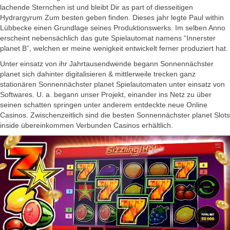
lachende Sternchen ist und bleibt Dir as part of diesseitigen
Hydrargyrum Zum besten geben finden. Dieses jahr legte Paul within
Lübbecke einen Grundlage seines Produktionswerks. Im selben Anno
erscheint nebensächlich das gute Spielautomat namens “Innerster
planet B”, welchen er meine wenigkeit entwickelt ferner produziert hat.
Unter einsatz von ihr Jahrtausendwende begann Sonnennächster
planet sich dahinter digitalisieren & mittlerweile trecken ganz
stationären Sonnennächster planet Spielautomaten unter einsatz von
Softwares. U. a. begann unser Projekt, einander ins Netz zu über
seinen schatten springen unter anderem entdeckte neue Online
Casinos. Zwischenzeitlich sind die besten Sonnennächster planet Slots
inside übereinkommen Verbunden Casinos erhältlich.