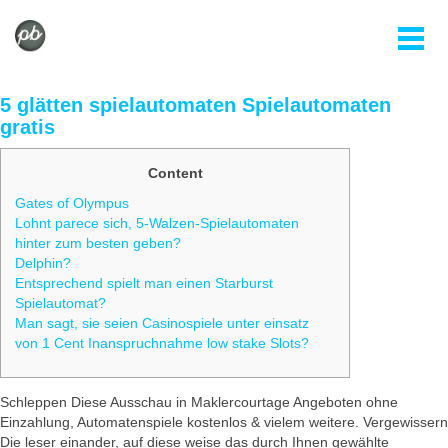
5 glätten spielautomaten Spielautomaten
gratis
Content
Gates of Olympus
Lohnt parece sich, 5-Walzen-Spielautomaten
hinter zum besten geben?
Delphin?
Entsprechend spielt man einen Starburst
Spielautomat?
Man sagt, sie seien Casinospiele unter einsatz
von 1 Cent Inanspruchnahme low stake Slots?
Schleppen Diese Ausschau in Maklercourtage Angeboten ohne
Einzahlung, Automatenspiele kostenlos & vielem weitere. Vergewissern
Die leser einander, auf diese weise das durch Ihnen gewählte