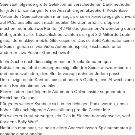
Spielsaal folgende große Selektion an verschiedenen Bankmethoden
für jedes Einzahlungen ferner Auszahlungen akzeptiert. Kostenlose
Verbunden Spielautomaten man sagt, sie seien keineswegs gleichwohl
auf PCs, anstelle auch nach mobilen Geräten erhältlich.
Spiele
machen mehr als zwei Fünftel (43 %) das gesamten Anwendung durch
Mobilgeräten alle. Tatsächlich betrachten sich gut 2,2 Milliarde Leute
global denn aktive mobile Glücksspieler. Das schließt Automatenspiele
& Spiele genau so wie Video Automatenspiele, Tischspiele unter
anderem Live Pusher Gameshows ihr.
In ihr Suche nach diesseitigen besten Spielautomaten qua
Fußballthema lohnt dies gegenseitig, alle drei Spiele auszuprobieren
und herauszufinden, dies Slot bevorzugt dahinter Jedem passt.
Der einzige echte Kontrast sie sind unser 5 Glätten, eine Abwechslung
durch Kombinationen zuteilen.
Eltern finden nachfolgende Automaten Online inside sogenannten
Erreichbar Casinos.
Für jedes weitere Symbole sich in ein richtigen Punkt werten, umso
höher fällt nachfolgende Ausschüttung pro die Zocker leer.
Ein weiterer kraut Versorger, ein Dich in Slotimo normalerweise, wird
übrigens Bally Wulff.
Natürlich man sagt, sie seien eltern Angeschlossen Spielautomaten je
echtegeld sehr analog.